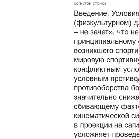
согнутой стойки
Введение.
Условия
(физкультурном) д
– не зачет», что 
принципиальному с
возникшего спорти
мировую спортивн
конфликтным услов
условным противод
противоборства б
значительно сниж
сбивающему факто
кинематической си
в проекции на саг
усложняет проведе