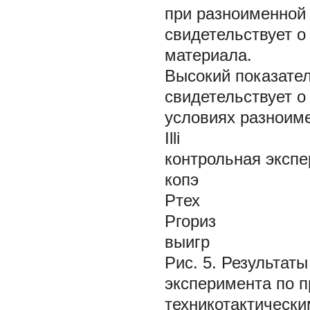
при разноименной 
свидетельствует о
материала.
Высокий показател
свидетельствует о
условиях разноиме
Illi
контрольная эксп
копэ
Ртех
Ргориз
выигр
Рис. 5. Результат
эксперимента по 
техникотактическ