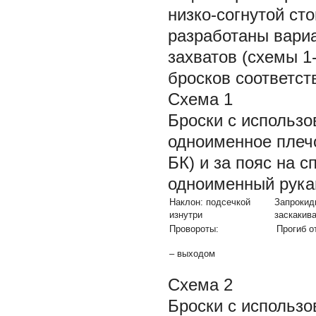
низко-согнутой ст
разработаны вари
захватов (схемы 1
бросков соответст
Схема 1
Броски с использо
одноименное плечо
БК) и за пояс на 
одноименный рука
Наклон: подсечкой
Запрокид
изнутри
заскакив
Провороты:
Прогиб о
– выходом
Схема 2
Броски с использо