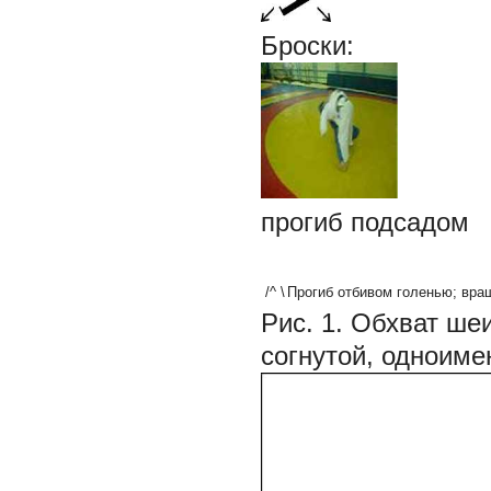
Броски:
прогиб подсадом
/^ \
Прогиб отбивом голенью; вра
Рис. 1. Обхват ше
согнутой, одноиме