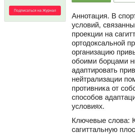
Подписаться на Журнал
В спор
условий, связанны
проекции на сагит
ортодоксальной пр
организацию привы
обоими борцами н
адаптировать прив
нейтрализации по
противника от соб
способов адаптаци
условиях.
сагиттальную плос