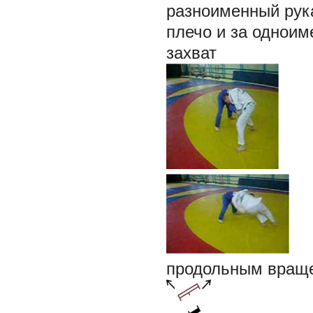
разноименный рука
плечо и за одноим
захват
продольным вращ