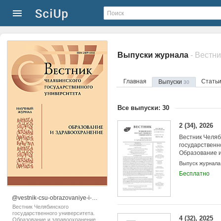
Выпуски журнала
Главная
Стать
Выпуски
30
Все выпуски: 30
2 (34), 2026
Вестник Челяб
государственн
Образование 
Выпуск журнала
Бесплатно
@vestnik-csu-obrazovaniye-i-zdravookhraneniye
Вестник Челябинского
государственного университета.
4 (32), 2025
Образование и здравоохранение