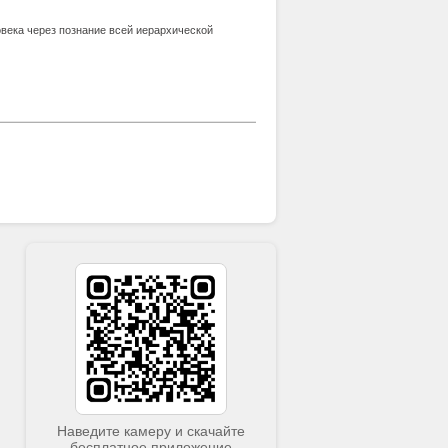
века через познание всей иерархической
Наведите камеру и скачайте
бесплатное приложение