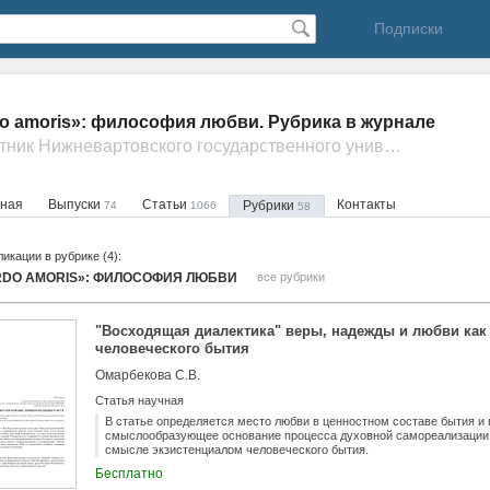
Подписки
o amoris»: философия любви. Рубрика в журнале
- Вестник Нижневартовского государственного университета
вная
Выпуски
Статьи
Контакты
Рубрики
74
1066
58
икации в рубрике (4):
RDO AMORIS»: ФИЛОСОФИЯ ЛЮБВИ
все рубрики
"Восходящая диалектика" веры, надежды и любви как
человеческого бытия
Омарбекова С.В.
Статья научная
В статье определяется место любви в ценностном составе бытия и 
смыслообразующее основание процесса духовной самореализации 
смысле экзистенциалом человеческого бытия.
Бесплатно