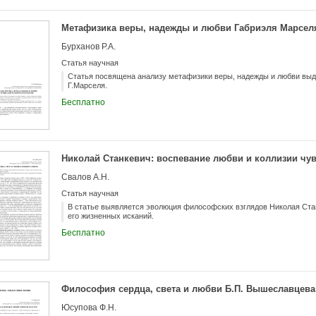
Метафизика веры, надежды и любви Габриэля Марсел
Бурханов Р.А.
Статья научная
Статья посвящена анализу метафизики веры, надежды и любви вы
Г.Марселя.
Бесплатно
Николай Станкевич: воспевание любви и коллизии чу
Свалов А.Н.
Статья научная
В статье выявляется эволюция философских взглядов Николая Ста
его жизненных исканий.
Бесплатно
Философия сердца, света и любви Б.П. Вышеславцева
Юсупова Ф.Н.