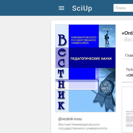
«Ord
Гла
Публ
«O
@vestnik-nvsu
Вестник Нижневартовского
государственного университета