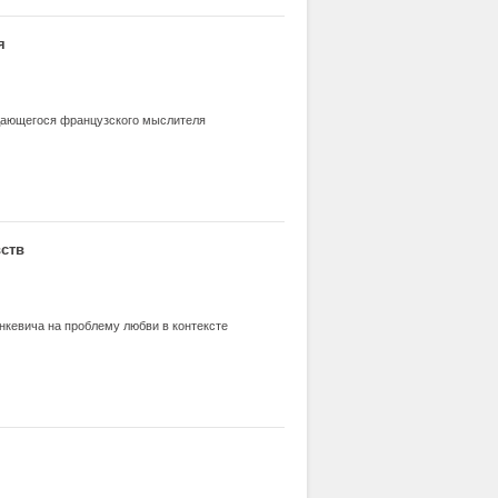
я
дающегося французского мыслителя
вств
нкевича на проблему любви в контексте