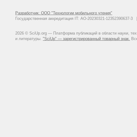
Разработчик: ООО "Технологии мобильного чтения"
Государственная аккредитация IT: АО-20230321-12352390637-
2026 © SciUp.org — Платформа публикаций в области науки, те
и литературы.
"SciUp" — зарегистрированный товарный знак.
Все