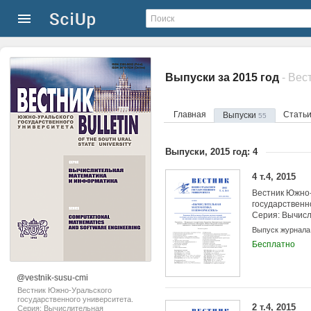
Выпуски за 2015 год
Главная
Стать
Выпуски
55
Выпуски, 2015 год: 4
4 т.4, 2015
Вестник Южно-
государственн
Серия: Вычис
математика и
Выпуск журнала
Бесплатно
@vestnik-susu-cmi
Вестник Южно-Уральского
государственного университета.
2 т.4, 2015
Серия: Вычислительная