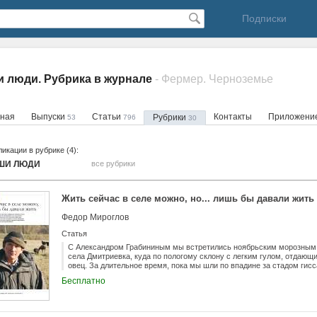
Подписки
 люди. Рубрика в журнале
- Фермер. Черноземье
вная
Выпуски
Статьи
Контакты
Приложени
Рубрики
53
796
30
икации в рубрике (4):
ШИ ЛЮДИ
все рубрики
Жить сейчас в селе можно, но... лишь бы давали жить
Федор Мироглов
Статья
С Александром Грабининым мы встретились ноябрьским морозным 
села Дмитриевка, куда по пологому склону с легким гулом, отдающ
овец. За длительное время, пока мы шли по впадине за стадом гис
о сельском хозяйстве, нюансах современного овцеводства и его и
Бесплатно