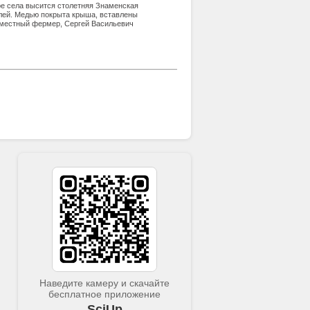
тре села высится столетняя Знаменская
елей. Медью покрыта крыша, вставлены
т местный фермер, Сергей Васильевич
мле
Наведите камеру и скачайте
бесплатное приложение
SciUp