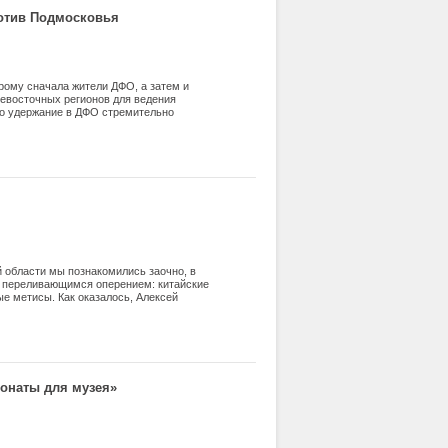
ротив Подмосковья
орому сначала жители ДФО, а затем и
невосточных регионов для ведения
ло удержание в ДФО стремительно
мме лет в поисках лучшей жизни с
и членов их семей. Но, как показало
а пять лет после начала программы из
есплатным участком земли 100 на 100
дый 15-й участник программы,
 области мы познакомились заочно, в
с переливающимся оперением: китайские
ые метисы. Как оказалось, Алексей
с курами мирно соседствуют павлины,
щая планета птиц.
понаты для музея»