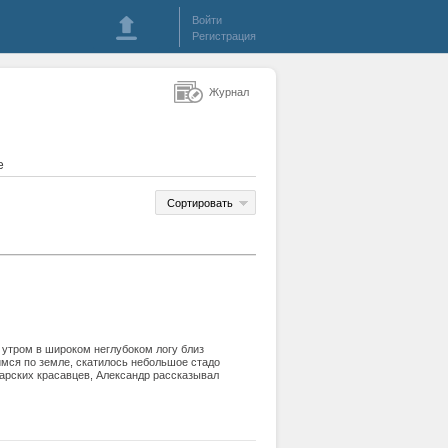
Войти
Регистрация
Журнал
е
Сортировать
утром в широком неглубоком логу близ
имся по земле, скатилось небольшое стадо
сарских красавцев, Александр рассказывал
нициативах в области племенной работы