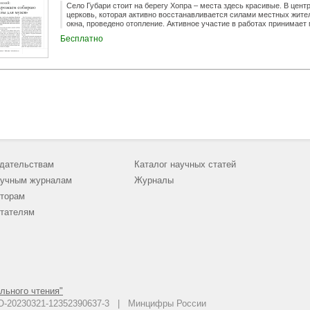
Село Губари стоит на берегу Хопра – места здесь красивые. В цен
церковь, которая активно восстанавливается силами местных жит
окна, проведено отопление. Активное участие в работах принимае
Полянский, несколько поколений предков которого живут на этой зе
Бесплатно
дательствам
Каталог научных статей
учным журналам
Журналы
торам
тателям
льного чтения"
 АО-20230321-12352390637-3 | Минцифры России