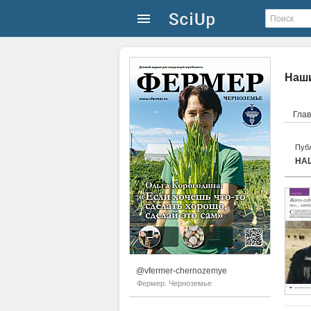
Наши
Гла
Публ
НА
@vfermer-chernozemye
Фермер. Черноземье