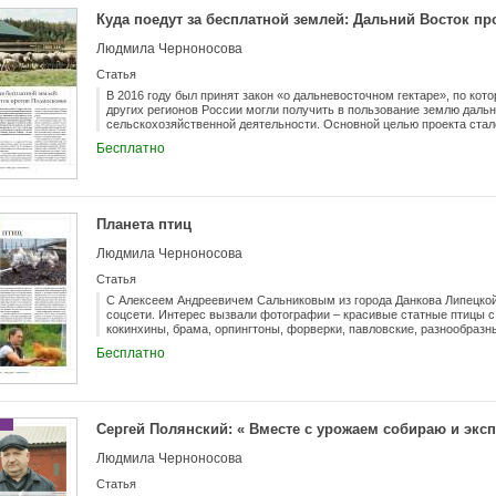
Куда поедут за бесплатной землей: Дальний Восток п
Людмила Черноносова
Статья
В 2016 году был принят закон «о дальневосточном гектаре», по кот
других регионов России могли получить в пользование землю даль
сельскохозяйственной деятельности. Основной целью проекта ста
уменьшающегося населения. За несколько предшествующих програ
Бесплатно
Дальнего Востока уехало более 100 тысяч трудоспособных граждан 
время, раздача бесплатной земли не помогла улучшить ситуацию. З
этих мест уехало уже более 136 тысяч граждан. Не «рванули» за б
метров и жители Центральной России, Урала и Сибири – только каж
получивший землю, не является жителем ДФО.
Планета птиц
Людмила Черноносова
Статья
С Алексеем Андреевичем Сальниковым из города Данкова Липецкой
соцсети. Интерес вызвали фотографии – красивые статные птицы 
кокинхины, брама, орпингтоны, форверки, павловские, разнообразн
работает над созданием собственной породы кур. На ферме рядом 
Бесплатно
фазаны, журавли, цесарки, лебеди, мандаринки, каролинки – настоя
Сергей Полянский: « Вместе с урожаем собираю и экс
Людмила Черноносова
Статья