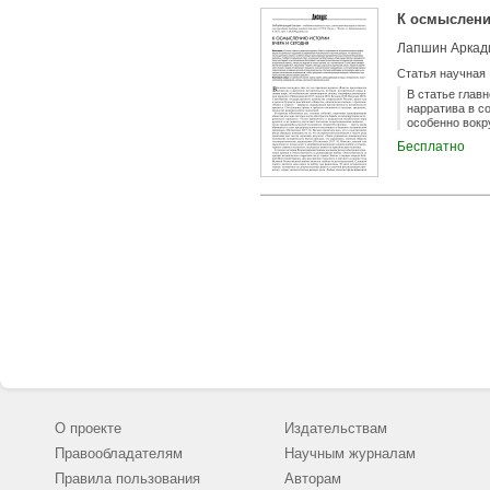
К осмыслени
Лапшин Аркад
Статья научная
В статье глав
нарратива в с
особенно вокр
ответ, основа
Бесплатно
богатейшего н
только научно
методы в русс
психологическ
школы. Сегодн
интеллектуаль
О проекте
Издательствам
Правообладателям
Научным журналам
Правила пользования
Авторам