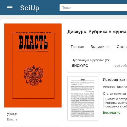
Дискурс. Рубрика в журн
Главная
Выпуски
Стат
188
Публикации в рубрике (2):
ДИСКУРС
все руб
История как 
Асонов Никола
Статья научная
В статье авто
интегративную 
соединяя в се
исследующий в
Бесплатно
законы бытия.
@vlast
парадигмально
Власть