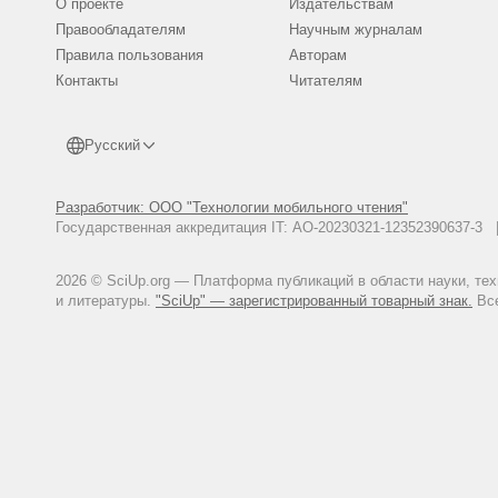
О проекте
Издательствам
Правообладателям
Научным журналам
Правила пользования
Авторам
Контакты
Читателям
Русский
Разработчик: ООО "Технологии мобильного чтения"
Государственная аккредитация IT: АО-20230321-12352390637-
2026 © SciUp.org — Платформа публикаций в области науки, те
и литературы.
"SciUp" — зарегистрированный товарный знак.
Все