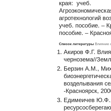
края: учеб.
Агроэкономическа
агротехнологий в
учеб. пособие. – К
пособие. – Красноя
Список литературы
Влияние с
Акиров Ф.Г. Вли
чернозема//Земле
Берзин А.М., Ми
биоэнергетическ
возделывания се
-Красноярск, 2000
Едимеичев Ю.Ф.
ресурсосберегаю