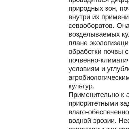
природных зон, по
внутри их примен
севооборотов. Он
возделываемых ку
плане экологизац
обработки почвы с
почвенно-климати
условиям и углуб
агробиологически
культур.
Применительно к 
приоритетными за
влаго-обеспеченно
водной эрозии. Не