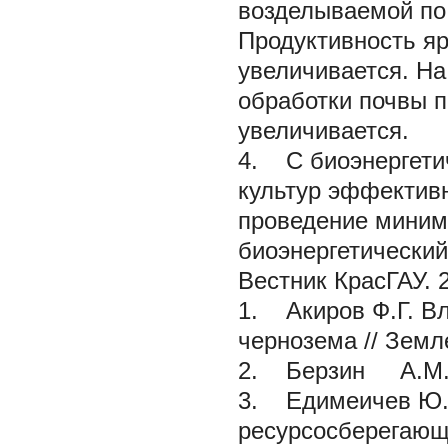
возделываемой по 
Продуктивность яр
увеличивается. Н
обработки почвы п
увеличивается.
4. С биоэнергети
культур эффективн
проведение миним
биоэнергетически
Вестник КрасГАУ.
1.
Акиров Ф.Г.
Вл
чернозема // Земле
2.
Берзин А.М.
3.
Едимеичев Ю.Ф
ресурсосберегающ