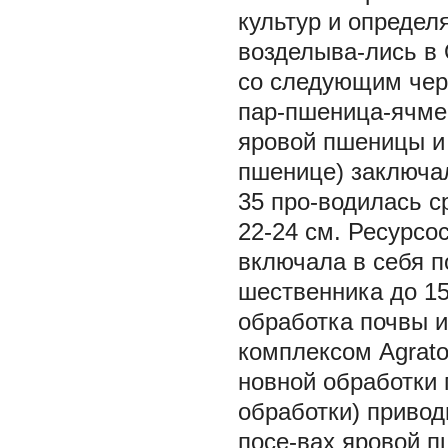
культур и определ
возделыва-лись в
со следующим чер
пар-пшеница-ячме
яровой пшеницы и
пшенице) заключал
35 про-водилась с
22-24 см. Ресурсо
включала в себя п
шественника до 15
обработка почвы 
комплексом Agrato
новной обработки
обработки) привод
посе-вах яровой п