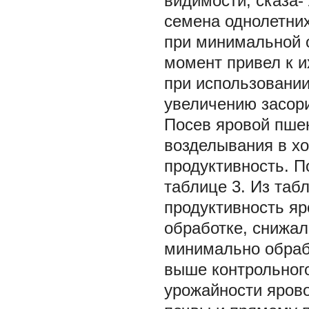
видимости, сказа-
семена однолетних
при минимальной 
момент привел к 
при использовании
увеличению засори
Посев яровой пше
возделывания в хо
продуктивность. П
таблице 3. Из табл
продуктивность я
обработке, снижал
минимально обрабо
выше контрольного
урожайности яров