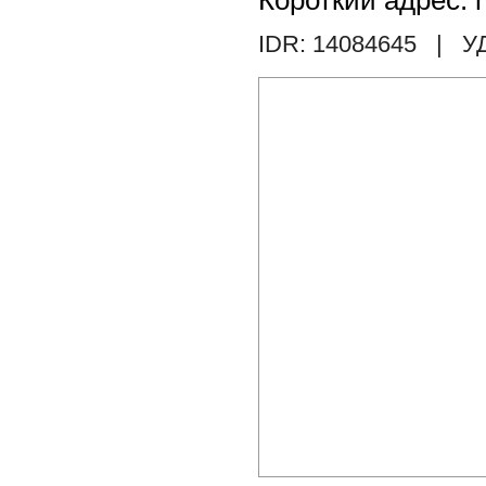
Короткий адрес: h
IDR: 14084645
| У