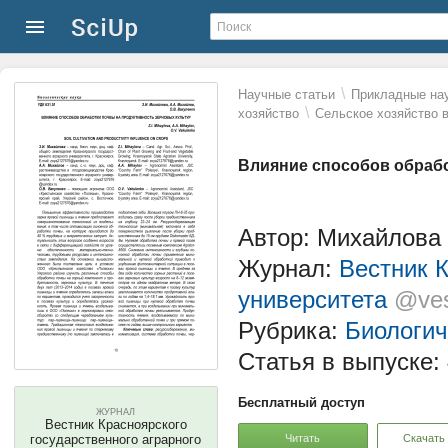
\
Научные статьи
Прикладные нау
\
хозяйство
Сельское хозяйство 
Влияние способов обрабо
Автор: Михайлова 
Журнал:
Вестник К
университета
@ves
Рубрика:
Биологич
Статья в выпуске:
Бесплатный доступ
ЖУРНАЛ
Вестник Красноярского
Читать
Скачать
государственного аграрного