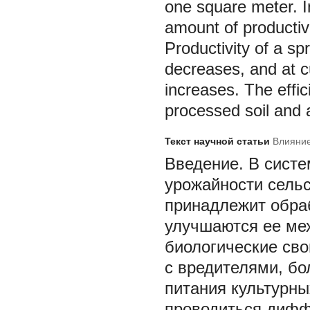
one square meter. In
amount of productiv
Productivity of a sp
decreases, and at cu
increases. The effi
processed soil and a
Текст научной статьи
Влияние
Введение.
В систе
урожайности сельс
принадлежит обра
улучшаются ее ме
биологические св
с вредителями, бо
питания культурны
проводиться дифф