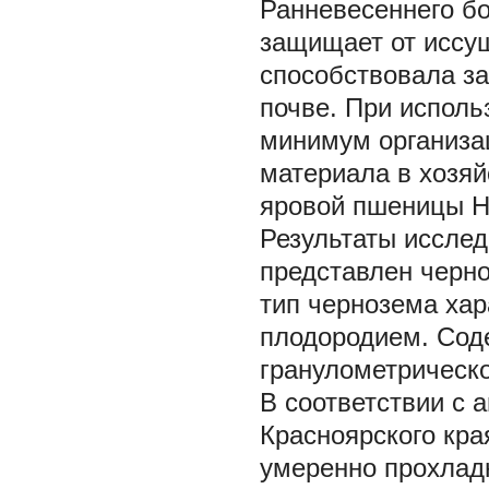
Ранневесеннего бо
защищает от иссу
способствовала за
почве. При исполь
минимум организац
материала в хозяй
яровой пшеницы Н
Результаты иссле
представлен черн
тип чернозема ха
плодородием. Соде
гранулометрическ
В соответствии с
Красноярского кр
умеренно прохлад