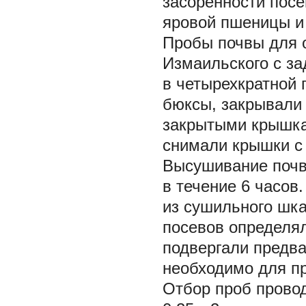
засоренности посе
яровой пшеницы и
Пробы почвы для 
Измаильского с за
в четырехкратной
бюксы, закрывали 
закрытыми крышка
снимали крышки с
Высушивание почв
в течение 6 часо
из сушильного шк
посевов определя
подвергали предва
необходимо для п
Отбор проб прово