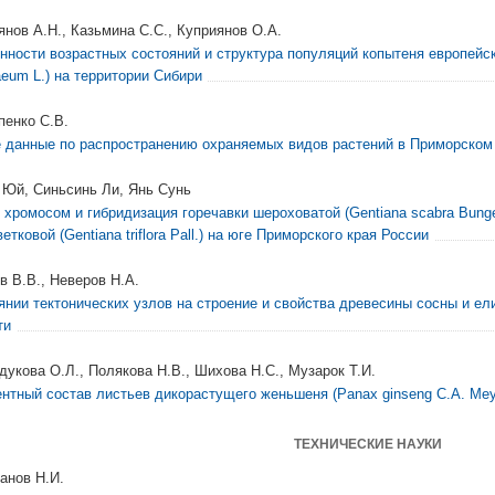
янов А.Н., Казьмина С.С., Куприянов О.А.
нности возрастных состояний и структура популяций копытеня европейс
aeum L.) на территории Сибири
пенко С.В.
 данные по распространению охраняемых видов растений в Приморском
 Юй, Синьсинь Ли, Янь Сунь
 хромосом и гибридизация горечавки шероховатой (Gentiana scabra Bunge
етковой (Gentiana triflora Pall.) на юге Приморского края России
в В.В., Неверов Н.А.
янии тектонических узлов на строение и свойства древесины сосны и ел
ти
дукова О.Л., Полякова Н.В., Шихова Н.С., Музарок Т.И.
нтный состав листьев дикорастущего женьшеня (Panax ginseng C.A. Mey
ТЕХНИЧЕСКИЕ НАУКИ
анов Н.И.