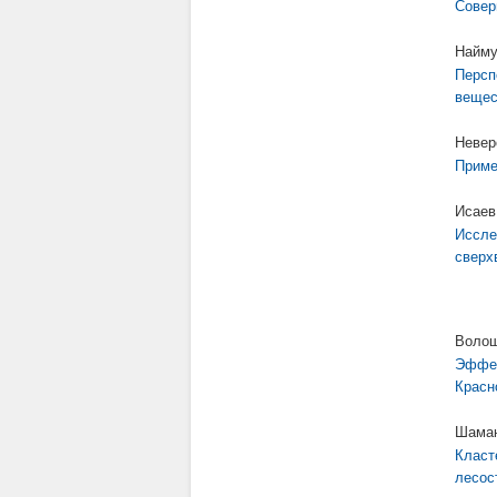
Совер
Найму
Персп
вещес
Невер
Приме
Исаев
Иссле
сверх
Волош
Эффек
Красн
Шаман
Класт
лесос