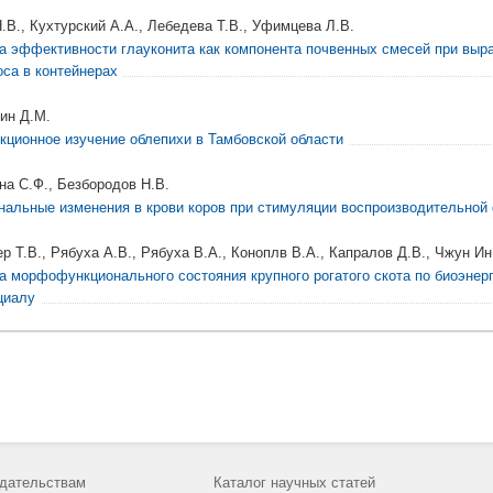
Н.В., Кухтурский А.А., Лебедева Т.В., Уфимцева Л.В.
а эффективности глауконита как компонента почвенных смесей при вы
оса в контейнерах
ин Д.М.
кционное изучение облепихи в Тамбовской области
на С.Ф., Безбородов Н.В.
нальные изменения в крови коров при стимуляции воспроизводительной
р Т.В., Рябуха А.В., Рябуха В.А., Коноплв В.А., Капралов Д.В., Чжун Ин
а морфофункционального состояния крупного рогатого скота по биоэнер
циалу
дательствам
Каталог научных статей