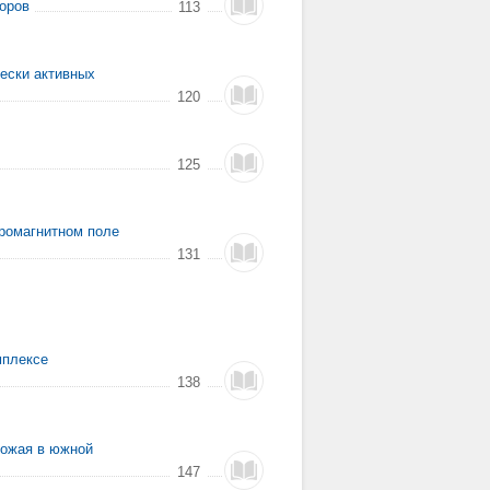
оров
113
чески активных
120
125
тромагнитном поле
131
мплексе
138
рожая в южной
147