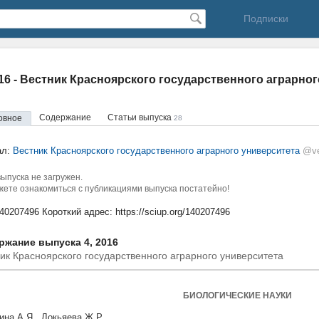
Подписки
016 - Вестник Красноярского государственного аграрно
Содержание
Статьи выпуска
овное
28
ал:
Вестник Красноярского государственного аграрного университета
@ve
ыпуска не загружен.
ете ознакомиться с публикациями выпуска постатейно!
140207496
Короткий адрес:
https://sciup.org/140207496
ржание выпуска 4, 2016
ик Красноярского государственного аграрного университета
БИОЛОГИЧЕСКИЕ НАУКИ
ина А.Я., Локьяева Ж.Р.