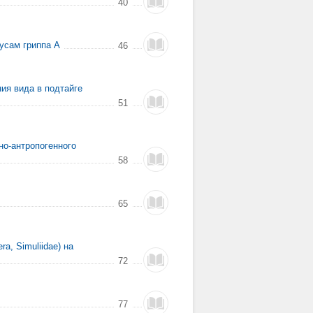
40
усам гриппа А
46
ния вида в подтайге
51
о-антропогенного
58
65
a, Simuliidae) на
72
77