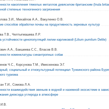
нности накопления тяжелых металлов девясилом британским (Inula britann
чной степенью техногенного загрязнения
лова З.И., Михайлов А.А., Вакуленко О.В.
ие способов обработки почвы на продуктивность зерновых культур
ва Т.В., Челтыгмашева Л.Р.
а устойчивости ценопопуляций лилии карликовой (Lilium pumilum Delile)
ович А.А., Бакшеева С.С., Власов В.В.
нности номенклатуры синантропных собак
енов Ч.С., Корсунова Т.М., Имескенова Э.Г.
дный, социальный и этнокультурный потенциал Тункинского района Буря
ного туризма
ан Т.И., Сомова Л.А.
нности взаимодействия звеньев в водной и наземной экосистеме в зави
жания диоксида углерода в атмосфере
 И.В.