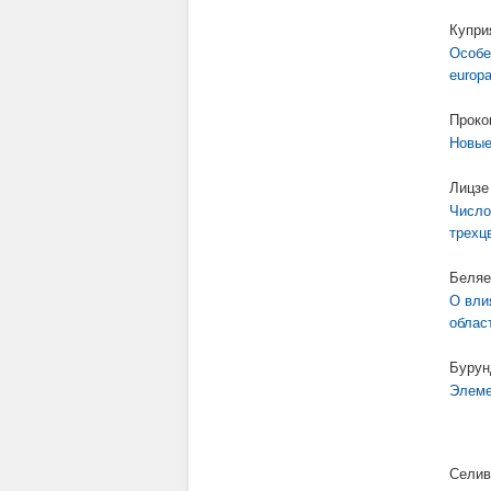
Купри
Особе
europ
Проко
Новые
Лицзе
Число
трехцв
Беляе
О вли
облас
Бурун
Элеме
Селив