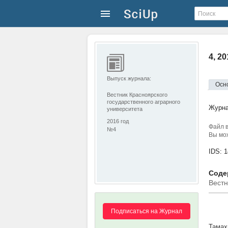
4, 2
Выпуск журнала:
Осн
Вестник Красноярского
государственного аграрного
Журн
университета
2016 год
Файл в
№4
Вы мож
IDS: 
Соде
Вестн
Подписаться на Журнал
Тамах