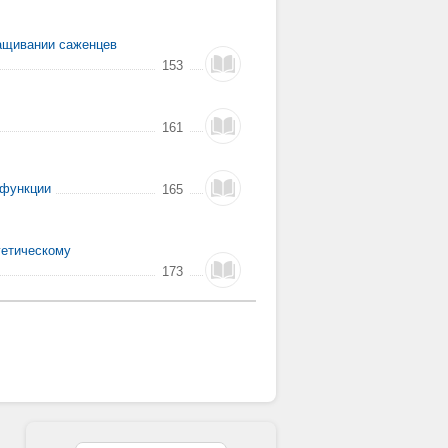
ращивании саженцев
153
161
 функции
165
гетическому
173