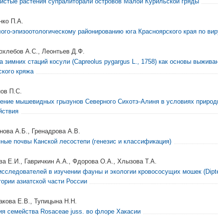
истые растения супралиторали островов Малой Курильской гряды
нко П.А.
лого-эпизоотологическому районированию юга Красноярского края по вир
охлебов А.С., Леонтьев Д.Ф.
а зимних стаций косули (Capreolus pygargus L., 1758) как основы выжива
ского кряжа
ов П.С.
ение мышевидных грызунов Северного Сихотэ-Алиня в условиях природн
йствия
нова А.Б., Гренадрова А.В.
ные почвы Канской лесостепи (генезис и классификация)
ва Е.И., Гавричкин А.А., Фдорова О.А., Хлызова Т.А.
исследователей в изучении фауны и экологии кровососущих мошек (Dipter
тории азиатской части России
акова Е.В., Тупицына Н.Н.
ия семейства Rosaceae juss. во флоре Хакасии