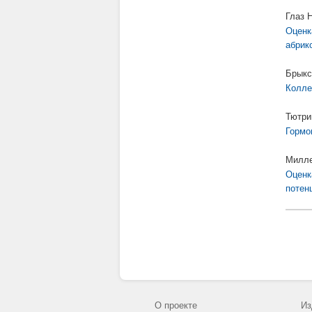
Глаз 
Оценк
абрик
Брыкс
Колле
Тютри
Гормо
Милле
Оценк
потен
О проекте
Из