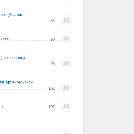
кого (Asarum
83
 крае
90
) и горечавки
95
и в Архангельской
101
.)
107