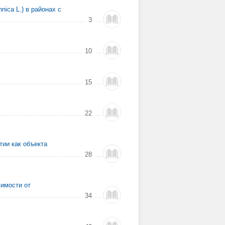
ica L.) в районах с
3
10
15
22
тии как объекта
28
симости от
34