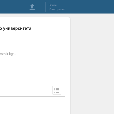
Войти
Регистрация
го университета
stnik-kgau