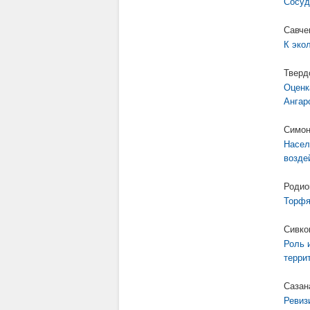
Сосуд
Савче
К эко
Тверд
Оценк
Ангар
Симон
Насел
возде
Родио
Торфя
Сивко
Роль 
терри
Сазан
Ревиз