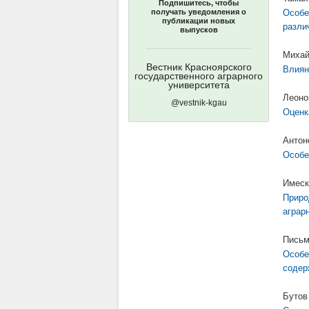
Подпишитесь, чтобы
получать уведомления о
Особе
публикации новых
разли
выпусков
Михай
Вестник Красноярского
Влиян
государственного аграрного
университета
Леоно
@vestnik-kgau
Оценк
Антон
Особе
Имеск
Приро
аграр
Письм
Особе
содер
Бутов