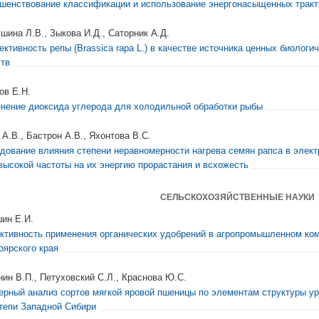
шенствование классификации и использование энергонасыщенных тракт
шина Л.В., Зыкова И.Д., Саторник А.Д.
ективность репы (Brassica rapa L.) в качестве источника ценных биологи
тв
ов Е.Н.
нение диоксида углерода для холодильной обработки рыбы
 А.В., Бастрон А.В., Яхонтова В.С.
дование влияния степени неравномерности нагрева семян рапса в элек
высокой частоты на их энергию прорастания и всхожесть
СЕЛЬСКОХОЗЯЙСТВЕННЫЕ НАУКИ
ин Е.И.
тивность применения органических удобрений в агропромышленном ко
оярского края
ин В.П., Петуховский С.Л., Краснова Ю.С.
ерный анализ сортов мягкой яровой пшеницы по элементам структуры у
тепи Западной Сибири