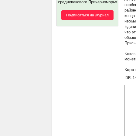
средневекового Причерноморья
особе
район
Подписаться на Журнал
конца 
необы
Едини
что э
обращ
Присы
монет
Корот
IDR: 