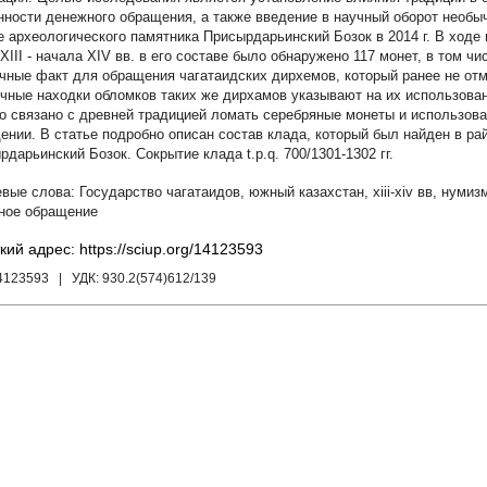
нности денежного обращения, а также введение в научный оборот необы
е археологического памятника Присырдарьинский Бозок в 2014 г. В ходе
XIII - начала XIV вв. в его составе было обнаружено 117 монет, в том ч
чные факт для обращения чагатаидских дирхемов, который ранее не отм
чные находки обломков таких же дирхамов указывают на их использова
то связано с древней традицией ломать серебряные монеты и использов
ении. В статье подробно описан состав клада, который был найден в ра
рдарьинский Бозок. Сокрытие клада t.p.q. 700/1301-1302 гг.
Государство чагатаидов
,
южный казахстан
,
xiii-xiv вв
,
нумизм
ное обращение
кий адрес: https://sciup.org/14123593
14123593
| УДК:
930.2(574)612/139