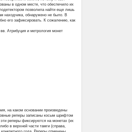
ованы в одном месте, что обеспечило их
лодетектором позволила найти еще лишь
ам находчика, обнаружено не было. В
бно его зафиксировать. К сожалению, как
вв. Атрибуция и метрология монет
ния, на каком основании произведены
сновные реперы записаны косым шрифтом
о эти реперы фиксируются на монетах (их
ибо в верхней части тамги (справа,
ы конкретного года. Реперы отмечены