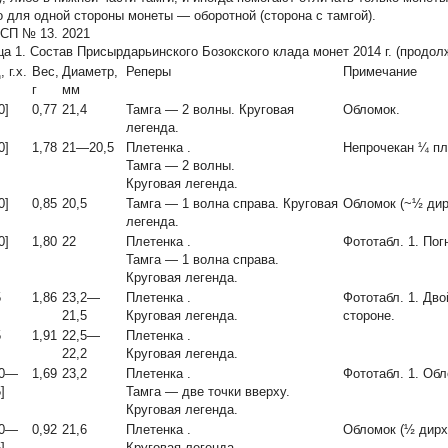
о для одной стороны монеты — оборотной (сторона с тамгой).
П № 13. 2021
ца 1.
Состав Присырдарьинского Бозокского клада монет 2014 г. (продол
, г.х.
Вес,
Диаметр,
Реперы
Примечание
г
мм
0]
0,77
21,4
Тамга — 2 волны. Круговая
Обломок.
легенда.
0]
1,78
21—20,5
Плетенка
.
Непрочекан ¼ пл
Тамга — 2 волны.
Круговая легенда.
0]
0,85
20,5
Тамга — 1 волна справа. Круговая
Обломок (~½ дир
легенда.
0]
1,80
22
Плетенка
.
Фототабл. 1. Пог
Тамга — 1 волна справа.
Круговая легенда.
5
1,86
23,2—
Плетенка
.
Фототабл. 1. Дв
21,5
Круговая легенда.
стороне.
5
1,91
22,5—
Плетенка
.
22,2
Круговая легенда.
80—
1,69
23,2
Плетенка
.
Фототабл. 1. Обл
]
Тамга — две точки вверху.
Круговая легенда.
80—
0,92
21,6
Плетенка
.
Обломок (½ дирх
]
Круговая легенда.