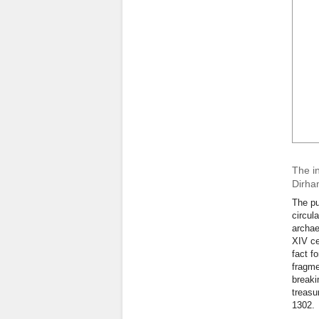
The in
Dirha
The pu
circul
archae
XIV ce
fact f
fragme
breaki
treasu
1302.