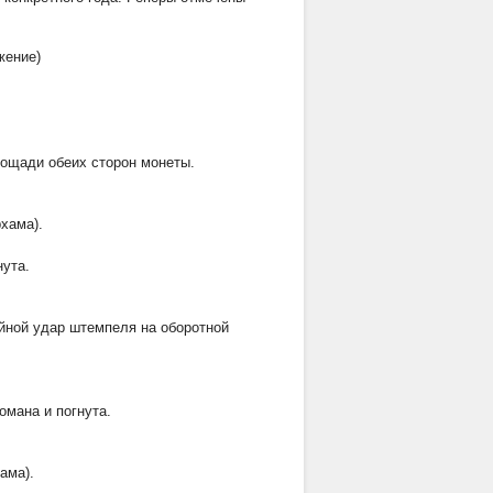
жение)
ощади обеих сторон монеты.
хама).
нута.
ойной удар штемпеля на оборотной
омана и погнута.
ама).