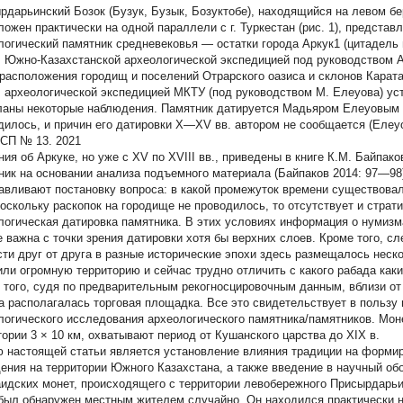
рдарьинский Бозок (Бузук, Бузык, Бозуктобе), находящийся на левом бер
ложен практически на одной параллели с г. Туркестан (рис. 1), предста
логический памятник средневековья — остатки города Аркук1 (цитадель 
г. Южно-Казахстанской археологической экспедицией под руководством 
 расположения городищ и поселений Отрарского оазиса и склонов Каратау в
г. археологической экспедицией МКТУ (под руководством М. Елеуова) у
ланы некоторые наблюдения. Памятник датируется Мадьяром Елеуовым 
дилось, и причин его датировки X—XV вв. автором не сообщается (Елеу
П № 13. 2021
ния об Аркуке, но уже с XV по XVIII вв., приведены в книге К.М. Байпак
ник на основании анализа подъемного материала (Байпаков 2014: 97—98
авливают постановку вопроса: в какой промежуток времени существовал г
Поскольку раскопок на городище не проводилось, то отсутствует и страт
логическая датировка памятника. В этих условиях информация о нумизма
е важна с точки зрения датировки хотя бы верхних слоев. Кроме того, сл
сти друг от друга в разные исторические эпохи здесь размещалось неск
или огромную территорию и сейчас трудно отличить с какого рабада как
 того, судя по предварительным рекогносцировочным данным, вблизи от п
а располагалась торговая площадка. Все это свидетельствует в пользу 
логического исследования археологического памятника/памятников. Мон
тории 3 × 10 км, охватывают период от Кушанского царства до XIX в.
 настоящей статьи является установление влияния традиции на формир
ения на территории Южного Казахстана, а также введение в научный обо
аидских монет, происходящего с территории левобережного Присырдарьи
был обнаружен местным жителем случайно. Он находился практически н