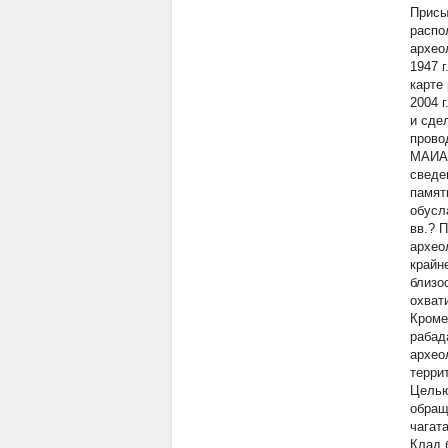
Присы
распо
архео
1947 
карте
2004 
и сде
прово
МАИАС
сведе
памят
обусл
вв.? 
архео
крайн
близо
охват
Кроме
рабад
архео
терри
Целью
обращ
чагат
Клад 