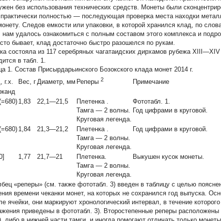
ужен без использования технических средств. Монеты были сконцентрир
 практически полностью — последующая проверка места находки метал
монету. Следов емкости или упаковки, в которой хранился клад, по слов
г. нам удалось ознакомиться с полным составом этого комплекса и подро
асто бывает, клад достаточно быстро разошелся по рукам.
ка состояла из 117 серебряных чагатаидских дирхамов рубежа XIII—XIV 
ится в табл. 1.
ца 1.
Состав Присырдарьинского Бозокского клада монет 2014 г.
2
, г.х.
Вес, г
Диаметр, мм
Примечание
Реперы
рканд
(=680)
1,83
22,1—21,5
Плетенка
.
Фототабл. 1.
Тамга — 2 волны.
Год цифрами в круговой.
Круговая легенда.
(=680)
1,84
21,3—21,2
Плетенка
.
Год цифрами в круговой.
Тамга — 2 волны.
Круговая легенда.
0]
1,77
21,7—21
Плетенка.
Выкушен кусок монеты.
Тамга — 2 волны.
Круговая легенда.
лбец «реперы» (см. также фототабл. 3) введен в таблицу с целью поясне
ения времени чеканки монет, на которых не сохранился год выпуска. О
ле ячейки, они маркируют хронологический интервал, в течение которог
ажения приведены в фототабл. 3). Второстепенные реперы расположены л
), либо в нижней части тамги, и иногда помогают отличать только монет