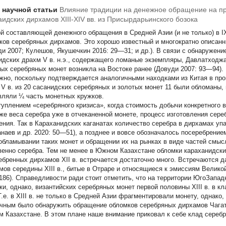
т научной статьи
Влияние традиции на денежное обращение на пр
аидских дирхамов XIII-XIV вв. из Присырдарьинского бозока
й составляющей денежного обращения в Средней Азии (и не только) в I
ков серебряных дирхамов. Это хорошо известный и многократно описан
ди 2007; Кулешов, Якушечкин 2016: 29—31; и др.). В связи с обнаружен
идских драхм V в. н.э., содержащего ломаные экземпляры, Давлатходжа
ых серебряных монет возникла на Востоке ранее (Довуди 2007: 93—94).
жно, поскольку подтверждается аналогичными находками из Китая в пров
 V в. из 20 сасанидских серебряных и золотых монет 11 были обломаны, 
вляли ¼ часть монетных кружков.
туплением «серебряного кризиса», когда стоимость добычи конкретного 
 же веса серебра уже в отчеканенной монете, процесс изготовления сер
ения. Так в Караханидских каганатах количество серебра в дирхамах у
анаев и др. 2020: 50—51), а позднее и вовсе обозначалось посеребрени
 обламывании таких монет и обращении их на рынках в виде частей смыс
венно серебра. Тем не менее в Южном Казахстане обломки караханидски
ебренных дирхамов XII в. встречается достаточно много. Встречаются 
мов середины XIII в., битые в Отраре и относящиеся к эмиссиям Велико
 186). Справедливости ради стоит отметить, что на территории ЮгоЗапа
ки, однако, византийских серебряных монет первой половины XIII в. в к
 Т.е. в XIII в. не только в Средней Азии фрагментировали монету, однак
чным было обнаружить обращение обломков серебряных дирхамов Чагат
 Казахстане. В этом плане наше внимание приковал к себе клад сереб