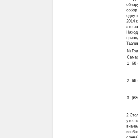
обнар
собор
одну 
2014 
это ч
Наход
привод
Табли
№
Год
Сама
1
68 
2
68 
3
[68
2 Сто
уточн
внача
изобр
слева