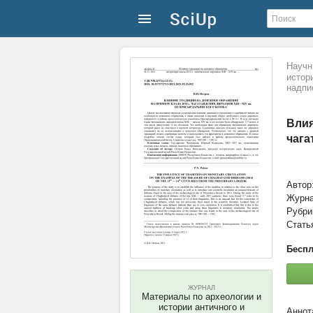
Научн
истор
надпи
Влия
чага
Автор
Журн
Рубри
Стать
Беспл
ЖУРНАЛ
Материалы по археологии и
истории античного и