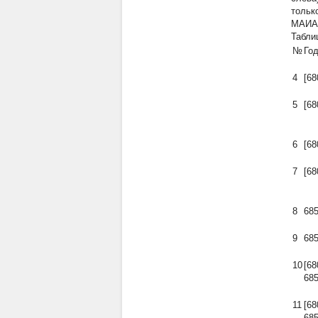
тольк
МАИАС
Табли
№
Год
4
[68
5
[68
6
[68
7
[68
8
68
9
68
10
[6
685
11
[6
685