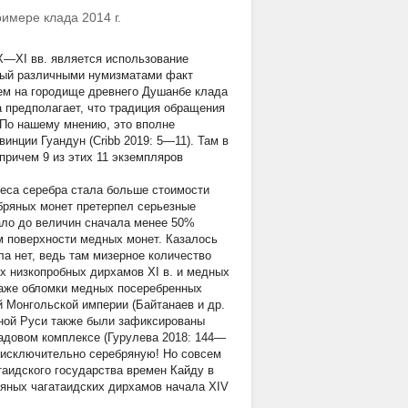
имере клада 2014 г.
X—XI вв. является использование
ный различными нумизматами факт
ием на городище древнего Душанбе клада
 предполагает, что традиция обращения
 По нашему мнению, это вполне
инции Гуандун (Cribb 2019: 5—11). Там в
причем 9 из этих 11 экземпляров
веса серебра стала больше стоимости
ебряных монет претерпел серьезные
пало до величин сначала менее 50%
ем поверхности медных монет. Казалось
ла нет, ведь там мизерное количество
х низкопробных дирхамов XI в. и медных
даже обломки медных посеребренных
й Монгольской империи (Байтанаев и др.
дной Руси также были зафиксированы
ладовом комплексе (Гурулева 2018: 144—
о, исключительно серебряную! Но совсем
аидского государства времен Кайду в
ряных чагатаидских дирхамов начала XIV