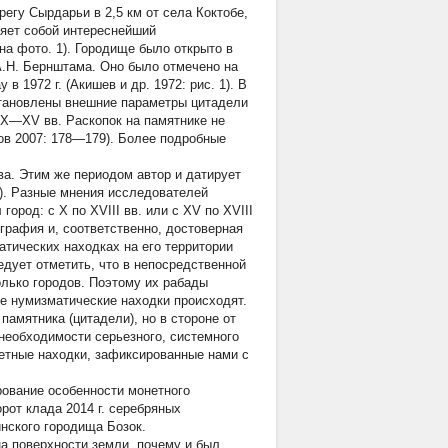
егу Сырдарьи в 2,5 км от села Коктобе,
вляет собой интереснейший
на фото. 1). Городище было открыто в
А.Н. Бернштама. Оно было отмечено на
 1972 г. (Акишев и др. 1972: рис. 1). В
становлены внешние параметры цитадели
X—XV вв. Раскопок на памятнике не
ов 2007: 178—179). Более подробные
ова. Этим же периодом автор и датирует
). Разные мнения исследователей
ород: с X по XVIII вв. или с XV по XVIII
играфия и, соответственно, достоверная
тических находках на его территории
едует отметить, что в непосредственной
олько городов. Поэтому их рабады
ие нумизматические находки происходят.
амятника (цитадели), но в стороне от
необходимости серьезного, системного
етные находки, зафиксированные нами с
ование особенности монетного
рот клада 2014 г. серебряных
нского городища Бозок.
а поверхности земли, почему и был