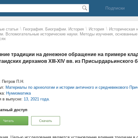
Подписки
\
\
\
ые статьи
География. Биографии. История
История
Историческая 
ии. Вспомогательные исторические науки. Методы изучения, основанные 
сях
ние традиции на денежное обращение на примере клада
таидских дирхамов XIII-XIV вв. из Присырдарьинского 
: Петров П.Н.
ал:
Материалы по археологии и истории античного и средневекового При
ка:
Нумизматика
я в выпуске:
13, 2021 года.
атный доступ
Читать
Скачать
Целью исследования является установление влияния традиции в о