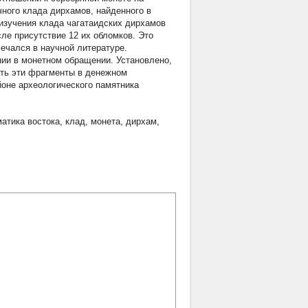
чного клада дирхамов, найденного в
 изучения клада чагатаидских дирхамов
исле присутствие 12 их обломков. Это
ечался в научной литературе.
нии в монетном обращении. Установлено,
ать эти фрагменты в денежном
йоне археологического памятника
атика востока
,
клад
,
монета
,
дирхам
,