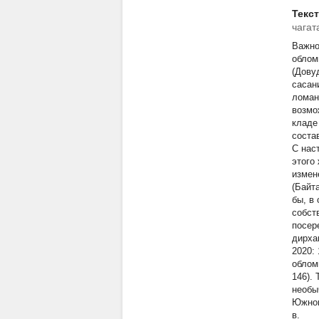
Текс
чагат
Важно
облом
(Дову
сасан
ломан
возмо
кладе
соста
С нас
этого
измен
(Байт
бы, в
собст
посер
дирха
2020:
облом
146).
необы
Южном
в.