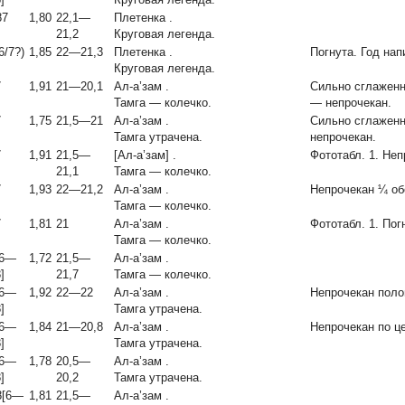
87
1,80
22,1—
Плетенка
.
21,2
Круговая легенда.
6/7?)
1,85
22—21,3
Плетенка
.
Погнута. Год нап
Круговая легенда.
7
1,91
21—20,1
Ал-а’зам
.
Сильно сглаженн
Тамга — колечко.
— непрочекан.
7
1,75
21,5—21
Ал-а’зам
.
Сильно сглаженн
Тамга утрачена.
непрочекан.
7
1,91
21,5—
[Ал-а’зам]
.
Фототабл. 1. Не
21,1
Тамга — колечко.
7
1,93
22—21,2
Ал-а’зам
.
Непрочекан ¼ об
Тамга — колечко.
7
1,81
21
Ал-а’зам
.
Фототабл. 1. Пог
Тамга — колечко.
86—
1,72
21,5—
Ал-а’зам
.
]
21,7
Тамга — колечко.
86—
1,92
22—22
Ал-а’зам
.
Непрочекан поло
]
Тамга утрачена.
86—
1,84
21—20,8
Ал-а’зам
.
Непрочекан по це
]
Тамга утрачена.
86—
1,78
20,5—
Ал-а’зам
.
]
20,2
Тамга утрачена.
8[6—
1,81
21,5—
Ал-а’зам
.