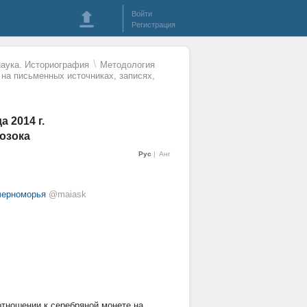
Войти
Регистрация
\
наука. Историография
Методология
на письменных источниках, записях,
 2014 г.
бозока
Рус
Анг
черноморья
@maiask
тношении к серебряной монете на