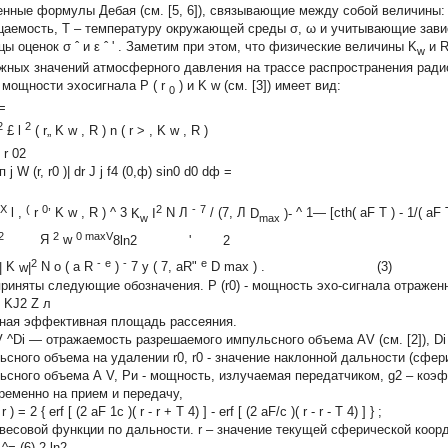
енные формулы Дебая (см. [5, 6]), связывающие между собой величины
цаемость,
T
– температуру окружающей среды
σ, ω
и учитывающие зав
цы оценок
σ
ˆ и
ε
ˆ
' .
Заметим при этом, что физические величины
K
и
w
жных значений атмосферного давления на трассе распространения радиос
 мощности эхосигнала
P
(
r
)
и
K
w
(см. [3]) имеет вид:
0
)=
2
2
£
l
(
r„ K
w
,
R
)
n
(
r
>
,
K
w
,
R
)
r
02
 j W (r, r0 )| dr J j f4 (0,ф) sin0 d0 dф =
Х
(
0
2
-
7
l ,
r
’
K
w
,
R
)
^
3
K
I
N
Л
/
(7,
Л
D
)-
^
1—
[cth(
aF
T
)
-
1/(
aF
w
max
2
2
0 maxV
Я
w
8ln2 ' 2
2
-
e
-
e
|
K
w|
N
о
(
a
R
)
7
y
(
7,
aR"
D
max
)
. (3)
 приняты следующие обозначения. Р (r0) - мощность эхо-сигнала отражен
 KJ2 Z л
ная эффективная площадь рассеяния.
V ^Di — отражаемость разрешаемого импульсного объема АV (см. [2]), Di 
ьсного объема на удалении r0, r0 - значение наклонной дальности (сфер
ьсного объема А V, Ри - мощность, излучаемая передатчиком, g2 – коэ
ременно на прием и передачу,
,
r
)
=
2
{
erf
[
(2
aF 1c
)(
r
-
r
+
T
4)
]
-
erf
[
(2
aF/c
)(
r
-
r
- T
4)
]
}
;
 весовой функции по дальности.
r
– значение текущей сферической коор
^=
(6) 2 ln2