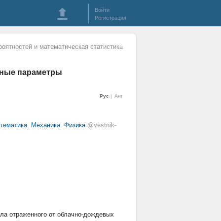
Войти
Регистрация
роятностей и математическая статистика
вные параметры
Рус
Анг
тематика. Механика. Физика
@vestnik-
ала отраженного от облачно-дождевых