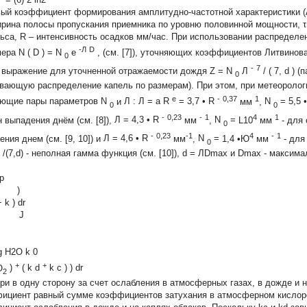
вый коэффициент формирования амплитудно-частотной характеристики (
ирина полосы пропускания приемника по уровню половинной мощности,
τ
ьса,
R
– интенсивность осадков мм/час. При использовании распределе
-Л
D
мера
N
(
D
)
=
N
e
, (см. [7]), уточняющих коэффициентов Литвинова
0
-
7
 выражение для уточненной отражаемости дождя
Z
=
N
Л
/
(
7,
d
)
(
0
вающую распределение капель по размерам). При этом, при метеоролог
e
-
0,37
1
ющие пары параметров
N
и
Л
:
Л =
a
R
=
3,7
•
R
мм
,
N
=
5,5
0
0
-
0,23
-
1
4
1
н выпадения днём (см. [8]),
Л =
4,3
•
R
мм
,
N
=
L10
мм
- для 
0
-
0,23
-1
4
-
1
ния днем (см. [9, 10]) и
Л =
4,6
•
R
мм
,
N
=
1,4 •Ю
мм
- для
0
). /(7,d) - неполная гамма функция (см. [10]), d = ЛDmax и Dmax - макси
p
, )
 k ) dr
0 J
kg H2O k 0
+
+
O
)
(
k
d
k
c
)
)
dr
2
ери в одну сторону за счет ослабления в атмосферных газах, в дожде и н
ициент равный сумме коэффициентов затухания в атмосферном кислороде