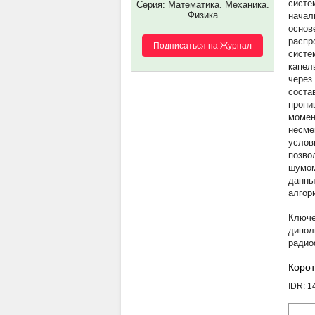
систе
Серия: Математика. Механика.
Физика
начал
основ
распр
Подписаться на Журнал
систе
капел
через
соста
прони
момен
несме
услов
позво
шумом
данны
алгор
дипол
радио
Корот
IDR: 