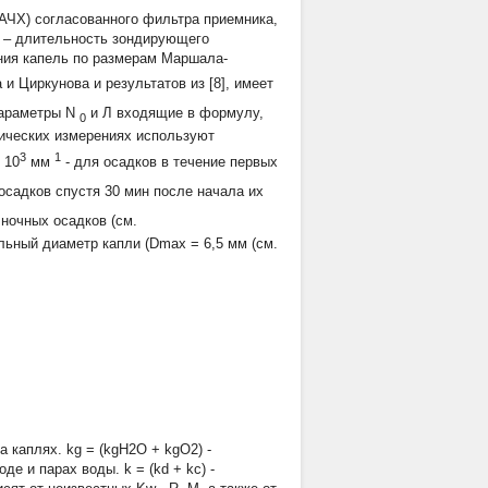
АЧХ) согласованного фильтра приемника,
– длительность зондирующего
ния капель по размерам Маршала-
 и Циркунова и результатов из [8], имеет
параметры
N
и
Л
входящие в формулу,
0
ических измерениях используют
3
1
•
10
мм
- для осадков в течение первых
осадков спустя 30 мин после начала их
 ночных осадков (см.
мальный диаметр капли (Dmax = 6,5 мм (см.
а каплях. kg = (kgH2O + kgO2) -
 и парах воды. k = (kd + kc) -