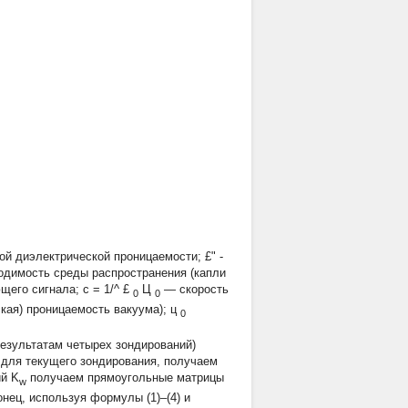
ной диэлектрической проницаемости;
£"
-
одимость среды распространения (капли
ющего сигнала;
c
=
1/^
£
Ц
— скорость
0
0
ская) проницаемость вакуума);
ц
0
 результатам четырех зондирований)
я для текущего зондирования, получаем
ий
K
получаем прямоугольные матрицы
w
конец, используя формулы (1)–(4) и