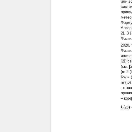
или в
систе
прину
метео
Форму
Алгор
2]. В 
Физик
20
Физик
являе
[2]) 
(см. [2
(m 2 (t
Kw = (
m (to)
- отн
прониц
– коэ