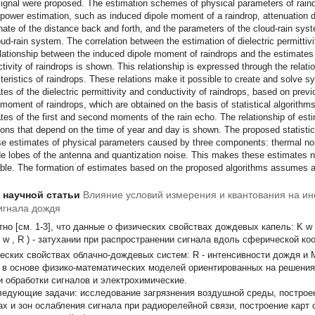
ignal were proposed. The estimation schemes of physical parameters of rain
 power estimation, such as induced dipole moment of a raindrop, attenuation d
nate of the distance back and forth, and the parameters of the cloud-rain syst
oud-rain system. The correlation between the estimation of dielectric permitti
lationship between the induced dipole moment of raindrops and the estimates of
tivity of raindrops is shown. This relationship is expressed through the relati
teristics of raindrops. These relations make it possible to create and solve sy
tes of the dielectric permittivity and conductivity of raindrops, based on pre
 moment of raindrops, which are obtained on the basis of statistical algorithm
tes of the first and second moments of the rain echo. The relationship of es
ions that depend on the time of year and day is shown. The proposed statistica
se estimates of physical parameters caused by three components: thermal nois
de lobes of the antenna and quantization noise. This makes these estimates n
able. The formation of estimates based on the proposed algorithms assumes 
т научной статьи
Влияние условий измерения и квантования на 
игнала дождя
тно [см. 1-3], что данные о физических свойствах дождевых капель:
K
w
w
,
R
)
- затухании при распространении сигнала вдоль сферической ко
еских свойствах облачно-дождевых систем:
R
- интенсивности дождя и
 в основе физико-математических моделей ориентированных на решения 
и обработки сигналов и электрохимические.
ледующие задачи: исследование загрязнения воздушной среды, построен
ах и зон ослабления сигнала при радиорелейной связи, построение карт с