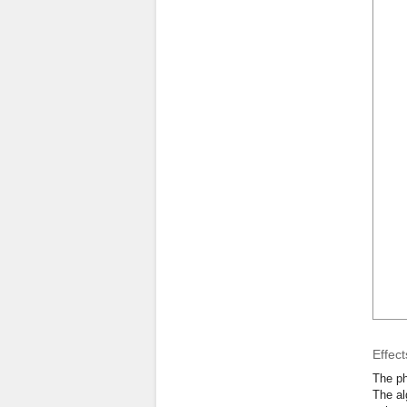
Effec
The ph
The al