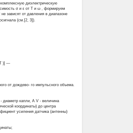
: комплексную диэлектрическую
исимость
σ
и
ε
от
T
и
ω
, формируем
R
не зависят от давления в диапазоне
игнала (см.[2, 3]).
T
)]
—
ного от дождево- го импульсного объема.
- диаметр капли, А V - величина
ической координаты) до центра
ффициент усиления датчика (антенны)
динаты;