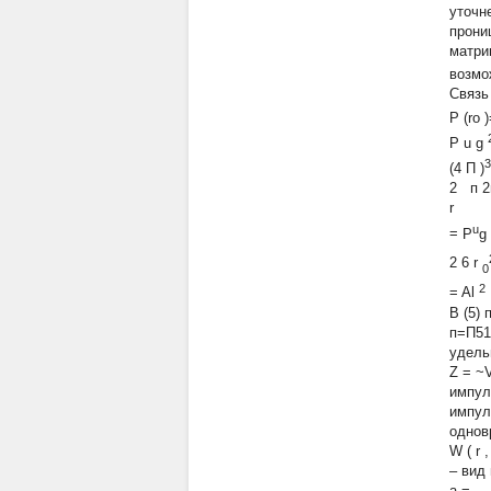
уточн
прони
матри
возмо
Связь
P (ro 
P
u
g
3
(4
П
)
2 п 2п
r
u
=
P
g
2
6
r
0
2
=
Al
В (5)
п=П51
удель
Z = ~
импул
импул
однов
W
(
r
– вид
a
= —