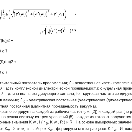
'(to))2 +
 c 7
(£,(to))2 +
 c 7
ствительный показатель преломления;
£
- вещественная часть комплекс
я часть комплексной диэлектрической проницаемости;
о
-удельная пров
;
λ
– длина волны зондирующего сигнала;
to
- круговая частота зондиру
 в вакууме;
£
- электрическая постоянная (электрическая (диэлектриче
0
итная постоянная (магнитная проницаемость вакуума).
кратно зондируя на каждой из рабочих частот (см. [2]) и каждый раз (по
нно решая систему из трех уравнений (5), каждое из которых получаетс
очные значения
K
w
,
l
(
r
,
K
w
,
R
)
и
R
. На основе выборочных значен
0
рок
K
. Затем, из выборок
K
, формируем матрицы оценок
K
ˆ
. И, на
w
w
w