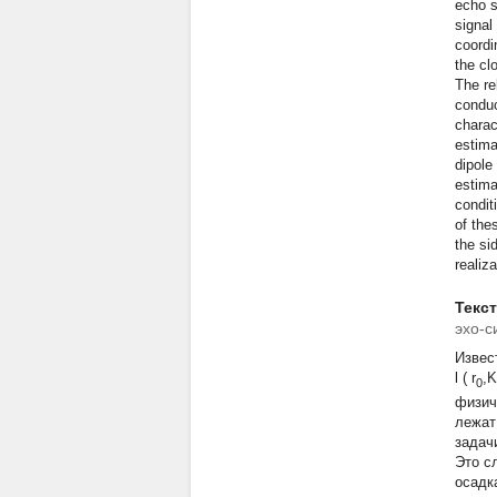
echo s
signal
coordi
the cl
The re
conduc
charac
estima
dipole
estima
condit
of the
the si
realiz
Текс
эхо-с
Извес
l
(
r
,K
0
физич
лежат
задач
Это с
осадк