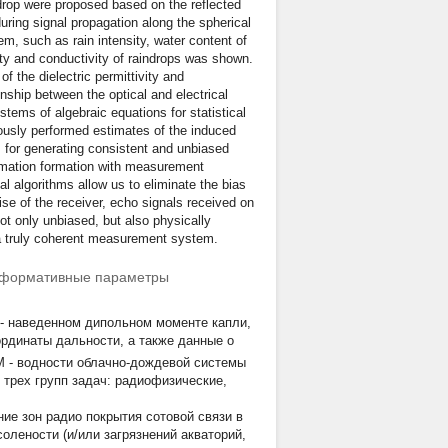
drop were proposed based on the reflected
uring signal propagation along the spherical
em, such as rain intensity, water content of
vity and conductivity of raindrops was shown.
 the dielectric permittivity and
onship between the optical and electrical
stems of algebraic equations for statistical
viously performed estimates of the induced
s for generating consistent and unbiased
timation formation with measurement
l algorithms allow us to eliminate the bias
e of the receiver, echo signals received on
ot only unbiased, but also physically
a truly coherent measurement system.
информативные параметры
- наведенном дипольном моменте капли,
ординаты дальности, а также данные о
M
- водности облачно-дождевой системы
трех групп задач: радиофизические,
ие зон радио покрытия сотовой связи в
олености (и/или загрязнений акваторий,