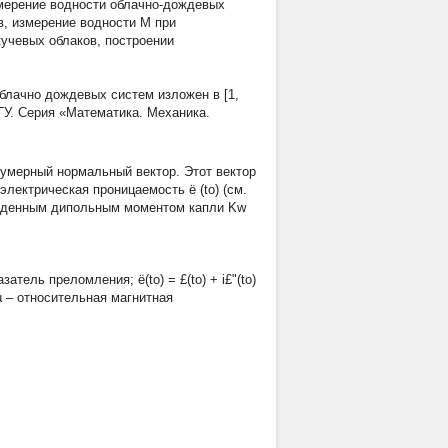
змерение водности облачно-дождевых
в, измерение водности M при
учевых облаков, построении
облачно
дождевых систем изложен в [1,
У. Серия «Математика. Механика.
умерный нормальный вектор. Этот вектор
электрическая проницаемость ё (to) (см.
веденным дипольным моментом капли Kw
казатель преломления; ё(to) = £(to) + i£"(to)
 – относительная магнитная