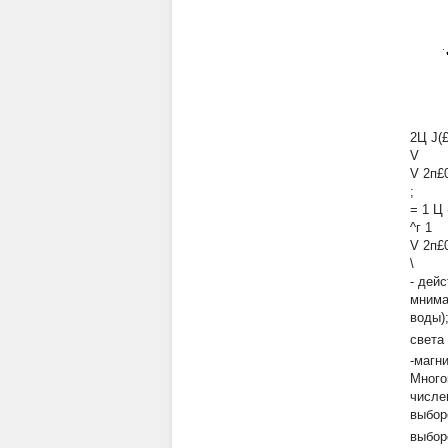
2Ц J(£
V
V 2п£0
;
= 1 Ц 
^г 1
V 2п£0
\
- дей
мнима
воды)
света
-магн
Много
числе
выбор
выбо