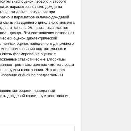
оятельных оценок первого и второго
ских параметров капель дождя на
та капли дождя, затухания при
ратно и параметров облачно-дождевой
а связь наведенного дипольного момента
ждевых капель. Эта связь выражается
апель дождя. Эти соотношения позволяют
ических оценок диэлектрической
олненных оценок наведенного дипольного
итмов формирования состоятельных и
а связь формирования оценок с
дложенные статистические алгоритмы
званное тремя составляющими: тепловым
ы и шумом квантования. Это делает
мирование оценок по предлагаемым
внения метеоцели
,
наведенный
ость дождевой капли
,
шум квантования
,