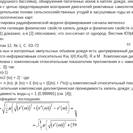
оздушного бассейна), обнаружения патогенных ионов в каплях дождя, и
м с целью предотвращения возгорания двигателей реактивных самолето
дительном поливе сельскохозяйственных угодий в засушливые годы из к
рологических карт.
лировка радиофизической модели формирования сигнала метеоэхо
итм селекции физических свойств капель дождя и физических свойств 
[1] доказано, а в [2] обосновано, что эхо-сигнал от однород-
Вестник ЮУрГ
а»
63
20, том 12, № 1, С. 63–72
а ных и изотропных импульсных объемов дождя есть центрированный дв
тся информативным относительно Kw, l(r0,Kw,R), R и M . Комплексная ди
связана с комплексным относительным показателем преломления и с на
, 3]) так:
o)-1)
m2 (to) + 2) ’ где
 = n (to)- jk (to) = £ (to) ц = (£(to) + i^to)) ц комплексный относительный по
осительная комплексная диэлектрическая проницаемость капель дождя; µ
аемость воды ц = 1 (0,999991) (см. [4]);
ффициент поглощения;