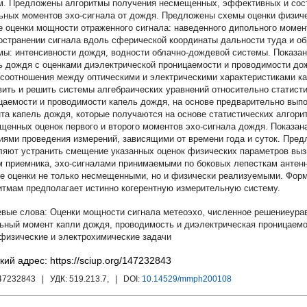
м. Предложены алгоритмы получения несмещенных, эффективных и сост
ьных моментов эхо-сигнала от дождя. Предложены схемы оценки физиче
е оценки мощности отраженного сигнала: наведенного дипольного момен
остранении сигнала вдоль сферической координаты дальности туда и об
мы: интенсивности дождя, водности облачно-дождевой системы. Показан
ь дождя с оценками диэлектрической проницаемости и проводимости до
 соотношения между оптическими и электрическими характеристиками к
вить и решить системы алгебраических уравнений относительно статист
цаемости и проводимости капель дождя, на основе предварительно вып
та капель дождя, которые получаются на основе статистических алгор
щенных оценок первого и второго моментов эхо-сигнала дождя. Показан
иями проведения измерений, зависящими от времени года и суток. Пре
ляют устранить смещение указанных оценок физических параметров вы
 приемника, эхо-сигналами принимаемыми по боковых лепесткам антенн
е оценки не только несмещенными, но и физически реализуемыми. Фор
итмам предполагает истинно когерентную измерительную систему.
Оценки мощности сигнала метеоэхо
,
численное решениеура
ьный момент капли дождя
,
проводимость и диэлектрическая проницаем
физические и электрохимические задачи
кий адрес: https://sciup.org/147232843
147232843
| УДК:
519.213.7,
| DOI:
10.14529/mmph200108