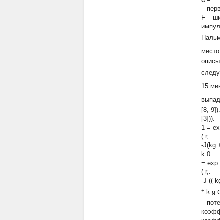
– пер
F
– ш
импул
Паль
место
описы
следу
15 ми
выпаде
[8, 9]
[3])).
1
=
ex
( r
-J(kg +
k 
=
exp
( r,.
-J (( 
+
k
g
– пот
коэфф