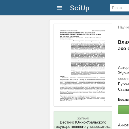
Научн
Влия
эхо-
Автор
Журн
susu-
Рубри
Стать
Беспл
ЖУРНАЛ
Вестник Южно-Уральского
государственного университета.