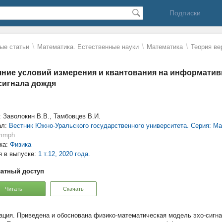
Подписки
\
\
\
ые статьи
Математика. Естественные науки
Математика
Теория ве
ние условий измерения и квантования на информати
сигнала дождя
: Заволокин В.В., Тамбовцев В.И.
ал:
Вестник Южно-Уральского государственного университета. Серия: Ма
mmph
ка:
Физика
я в выпуске:
1 т.12, 2020 года.
атный доступ
Читать
Скачать
Приведена и обоснована физико-математическая модель эхо-сигн