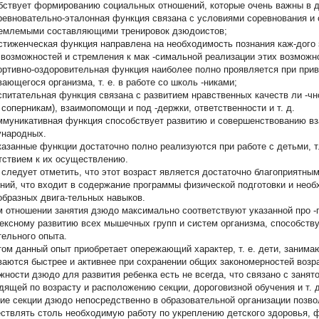
бствует формированию социальных отношений, которые очень важны в 
евновательно-эталонная функция связана с условиями соревнования и 
емлемыми составляющими тренировок дзюдоистов;
тиженческая функция направлена на необходимость познания каж-дого
 возможностей и стремления к мак -симальной реализации этих возможн
ртивно-оздоровительная функция наиболее полно проявляется при прив
вающегося организма, т. е. в работе со школь -никами;
питательная функция связана с развитием нравственных качеств ли -чн
 соперникам), взаимопомощи и под -держки, ответственности и т. д.
муникативная функция способствует развитию и совершенствованию вз
народных.
казанные функции достаточно полно реализуются при работе с детьми, т
тствием к их осуществлению.
 следует отметить, что этот возраст является достаточно благоприятны
ний, что входит в содержание программы физической подготовки и нео
образных двига-тельных навыков.
м отношении занятия дзюдо максимально соответствуют указанной про -г
ексному развитию всех мышечных групп и систем организма, способст
тельного опыта.
том данный опыт приобретает опережающий характер, т. е. дети, заним
ваются быстрее и активнее при сохранении общих закономерностей возр
жности дзюдо для развития ребенка есть не всегда, что связано с заня
дящей по возрасту и расположению секции, дороговизной обучения и т. д
ие секции дзюдо непосредственно в образовательной организации позв
ствлять столь необходимую работу по укреплению детского здоровья, 