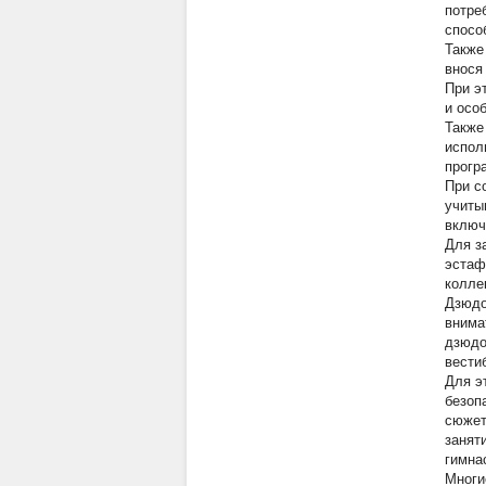
потре
спосо
Также
внося
При э
и осо
Также
испол
прогр
При с
учиты
включ
Для з
эстаф
колле
Дзюдо
внима
дзюдо
вестиб
Для э
безоп
сюжет
занят
гимна
Многи