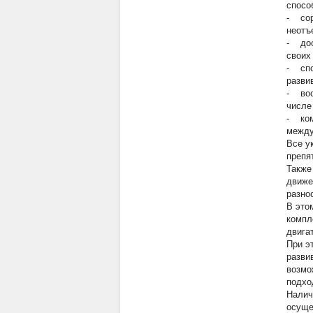
спосо
- сор
неотъ
- дос
своих
- спо
разви
- вос
числе
- ком
между
Все у
препя
Также
движе
разно
В это
компл
двига
При э
разви
возмо
подхо
Налич
осуще