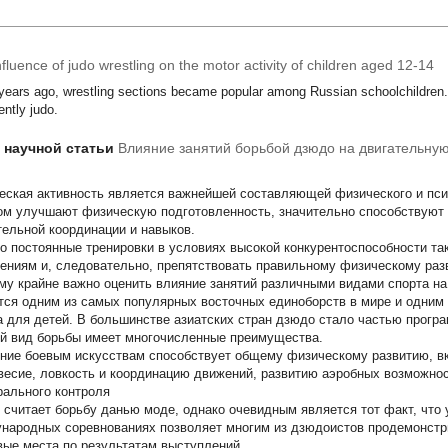
fluence of judo wrestling on the motor activity of children aged 12-14
years ago, wrestling sections became popular among Russian schoolchildren. 
ently judo.
т научной статьи
Влияние занятий борьбой дзюдо на двигательную
еская активность является важнейшей составляющей физического и псих
ом улучшают физическую подготовленность, значительно способствуют
тельной координации и навыков.
о постоянные тренировки в условиях высокой конкурентоспособности та
ениям и, следовательно, препятствовать правильному физическому раз
му крайне важно оценить влияние занятий различными видами спорта на
тся одним из самых популярных восточных единоборств в мире и одним 
а для детей. В большинстве азиатских стран дзюдо стало частью прогр
й вид борьбы имеет многочисленные преимущества.
ние боевым искусствам способствует общему физическому развитию, вк
весие, ловкость и координацию движений, развитию аэробных возможно
рального контроля
о считает борьбу данью моде, однако очевидным является тот факт, что 
народных соревнованиях позволяет многим из дзюдоистов продемонстри
вые места по результатам выступлений.