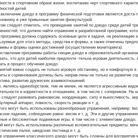
бности в спортивном образе жизни, воспитанию черт спортивного характ
бностей детей.
 включение дзюдо в программу физической подготовки является доста-
 новизну в уже привычные занятия физкультурой.
том следует отметить, что проведение занятий по дзюдо среди детей тр
бенностей, что должно найти отражение в разработанной программе, кото
 программа должна содержать основные цели и задачи, на реализацию к
ьзуемые для этого методы, средства и формы, а также отмечены предп
аммы и формы оценки достижений (осуществление мониторинга).
оставлении программы работы секции дзюдо в образовательной организа
вать, что для детей наиболее предпочти -тельна игровая деятельность, 
ать в процесс обучения дзюдо.
анятий важно создать не только игровую обстановку, но и комфортную 
еты и соревнования должны быть направ-лены не только на развитие сор
ктива, развитие дружеских взаимоотношений.
, являясь единоборством, тем не менее, не является агрессивным видом
тельности и корректности в отношениях, в том числе с соперником. На н
 следует развивать равновесие, координацию, силу и выносливость, акр
улярный аппарат, ловкость, скорость реакции и т. д.
того могут быть использованы разнообразные упражнения, например: бег
асное падение, соблюдение равно -весия и т. д. Эти и другие упражнени
ные и бессюжетные подвижные игры, в том числе с элементами дзюдо, а
ий могут быть использованы различные вспомогательные предметы: мячи
стические палки, шведская лестница и т. д.
е упражнения классического дзюдо могут быть сложны для восприятия 