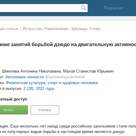
Подписки
\
ые статьи
Искусство. Развлечения. Зрелища. Спорт
ние занятий борьбой дзюдо на двигательную активнос
: Шмелева Антонина Николаевна, Махов Станислав Юрьевич
ал:
Автономия личности
@avtonomiya-lichnosti
ка:
Физическая культура, спорт и здоровье человека
я в выпуске:
2 (28), 2022 года.
атный доступ
Читать
Скачать
Еще несколько лет назад среди российских школьников стали пол
 из популярных видов борьбы в настоящее время является дзюдо.