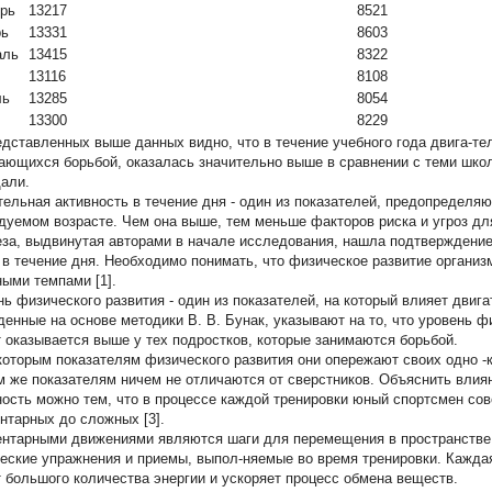
рь
13217
8521
рь
13331
8603
аль
13415
8322
13116
8108
ль
13285
8054
13300
8229
едставленных выше данных видно, что в течение учебного года двига-те
ающихся борьбой, оказалась значительно выше в сравнении с теми шко
али.
тельная активность в течение дня - один из показателей, предопределя
дуемом возрасте. Чем она выше, тем меньше факторов риска и угроз дл
еза, выдвинутая авторами в начале исследования, нашла подтверждени
 в течение дня. Необходимо понимать, что физическое развитие организм
ными темпами [1].
нь физического развития - один из показателей, на который влияет двиг
денные на основе методики В. В. Бунак, указывают на то, что уровень фи
т оказывается выше у тех подростков, которые занимаются борьбой.
которым показателям физического развития они опережают своих одно -к
м же показателям ничем не отличаются от сверстников. Объяснить влия
ность можно тем, что в процессе каждой тренировки юный спортсмен сов
нтарных до сложных [3].
нтарными движениями являются шаги для перемещения в пространстве
еские упражнения и приемы, выпол-няемые во время тренировки. Каждая
т большого количества энергии и ускоряет процесс обмена веществ.