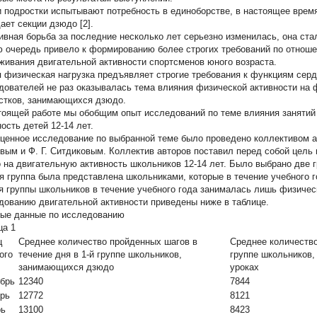
и подростки испытывают потребность в единоборстве, в настоящее врем
ает секции дзюдо [2].
ивная борьба за последние несколько лет серьезно изменилась, она ста
ю очередь привело к формированию более строгих требований по отноше
живания двигательной активности спортсменов юного возраста.
 физическая нагрузка предъявляет строгие требования к функциям серд
дователей не раз оказывалась тема влияния физической активности на 
стков, занимающихся дзюдо.
тоящей работе мы обобщим опыт исследований по теме влияния занятий
ость детей 12-14 лет.
ценное исследование по выбранной теме было проведено коллективом а
вым и Ф. Г. Ситдиковым. Коллектив авторов поставил перед собой цель
 на двигательную активность школьников 12-14 лет. Было выбрано две 
я группа была представлена школьниками, которые в течение учебного г
я группы школьников в течение учебного года занималась лишь физичес
дованию двигательной активности приведены ниже в таблице.
ые данные по исследованию
ца 1
ц
Среднее количество пройденных шагов в
Среднее количество
ого
течение дня в 1-й группе школьников,
группе школьников,
занимающихся дзюдо
уроках
брь
12340
7844
рь
12772
8121
рь
13100
8423