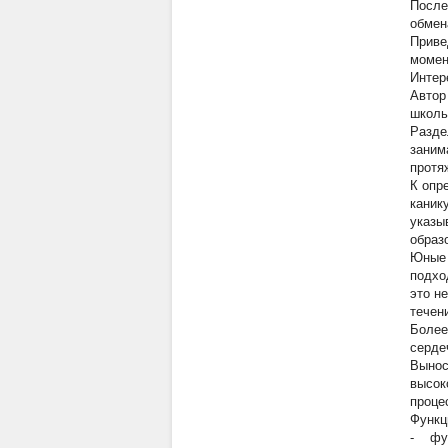
После
обмен
Приве
момен
Интер
Автор
школь
Разде
заним
протя
К опр
каник
указы
образ
Юные 
подхо
это н
течен
Более
серде
Вынос
высок
проце
Функц
- фун