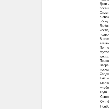
Дети 
посещ
Спорт
в сво
обслу
Любая
иссле
подро
В нас
активн
Полно
Мутае
дзюдо
Перва
Втора
иссле
Сводн
Табли
Меся
учебн
года
Сентя
Октяб
Нояб