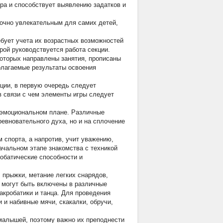
ера и способствует выявлению задатков и
точно увлекательным для самих детей,
ебует учета их возрастных возможностей
рой руководствуется работа секции.
оторых направлены занятия, прописаны
олагаемые результаты освоения
ции, в первую очередь следует
в связи с чем элементы игры следует
в эмоциональном плане. Различные
евновательного духа, но и на сплочение
 спорта, а напротив, учит уважению,
ачальном этапе знакомства с техникой
обатические способности и
, прыжки, метание легких снарядов,
я могут быть включены в различные
кробатики и танца. Для проведения
 и набивные мячи, скакалки, обручи,
малышей, поэтому важно их преподнести