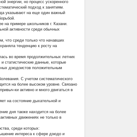
ой энергии, но процесс ускоренного
стематический подход к занятиям.
ода указывают на еще один важный
борьбой.
е на примере школьников г. Казани.
ьной активности среди обычных
м, что среди только что начавших
охраняла тенденцию к росту на
алась во время продолжительных летних
 и статистические данные, которые
и юных дзюдоистов положительным
олевания. С учетом систематического
одится на более высоком уровне. Связано
привыч-ки активно и много двигаться в
яет на состояние дыхательной и
ение дня также находится на более
 активных движениях не только в
ства, среди которых:
вышение интереса к сфере дзюдо и