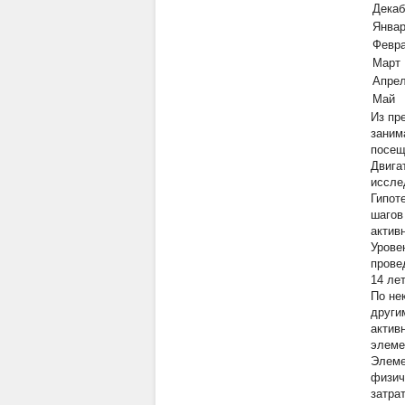
Декаб
Янва
Февр
Март
Апре
Май
Из пр
заним
посещ
Двига
иссле
Гипот
шагов
актив
Урове
прове
14 ле
По не
други
актив
элеме
Элеме
физич
затра