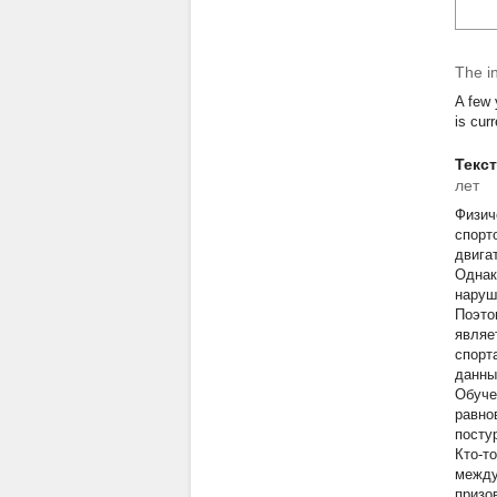
The in
A few 
is curr
Текс
лет
Физич
спорт
двига
Однак
наруш
Поэто
являе
спорт
данны
Обуче
равно
посту
Кто-т
между
призо