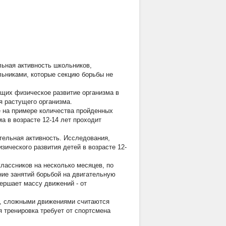
льная активность школьников,
льниками, которые секцию борьбы не
ющих физическое развитие организма в
я растущего организма.
е на примере количества пройденных
а в возрасте 12-14 лет проходит
ательная активность. Исследования,
зического развития детей в возрасте 12-
лассников на несколько месяцев, по
ние занятий борьбой на двигательную
ершает массу движений - от
, сложными движениями считаются
 тренировка требует от спортсмена