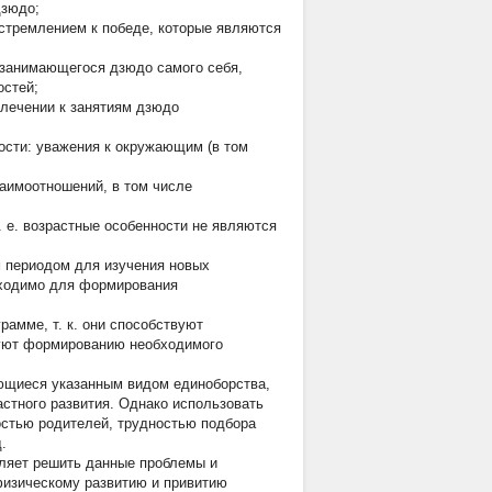
дзюдо;
стремлением к победе, которые являются
 занимающегося дзюдо самого себя,
остей;
лечении к занятиям дзюдо
ости: уважения к окружающим (в том
аимоотношений, в том числе
. е. возрастные особенности не являются
м периодом для изучения новых
бходимо для формирования
рамме, т. к. они способствуют
вуют формированию необходимого
ающиеся указанным видом единоборства,
астного развития. Однако использовать
тостью родителей, трудностью подбора
.
оляет решить данные проблемы и
физическому развитию и привитию