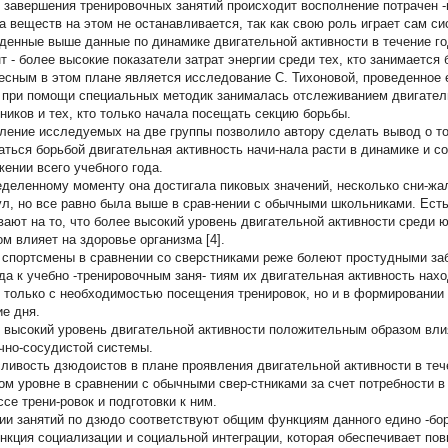
 завершения тренировочных занятий происходит восполнение потрачен -н
а веществ на этом не останавливается, так как свою роль играет сам си
денные выше данные по динамике двигательной активности в течение г
т - более высокие показатели затрат энергии среди тех, кто занимается 
есным в этом плане является исследование С. Тихоновой, проведенное е
 при помощи специальных методик занималась отслеживанием двигател
ников и тех, кто только начала посещать секцию борьбы.
ление исследуемых на две группы позволило автору сделать вывод о то
аться борьбой двигательная активность начи-нала расти в динамике и с
жении всего учебного года.
еделенному моменту она достигала пиковых значений, несколько сни-ж
ул, но все равно была выше в срав-нении с обычными школьниками. Есть
вают на то, что более высокий уровень двигательной активности сред
ом влияет на здоровье организма [4].
спортсмены в сравнении со сверстниками реже болеют простудными заб
да к учебно -тренировочным заня- тиям их двигательная активность нах
е только с необходимостью посещения тренировок, но и в формировании 
ие дня.
 высокий уровень двигательной активности положительным образом вли
чно-сосудистой системы.
ливость дзюдоистов в плане проявления двигательной активности в теч
ом уровне в сравнении с обычными свер-стниками за счет потребности в
ссе трени-ровок и подготовки к ним.
ии занятий по дзюдо соответствуют общим функциям данного едино -бор
кция социализации и социальной интеграции, которая обеспечивает по