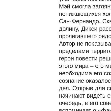
Мэй смогла заглян
понижающихся хол
Сан-Фернандо. Ск
долину, Дикси рас
пролегавшего рядом
Автор не показыва
пределами террито
герои повести ре
этого мира – его 
необходима его со
сознание оказалос
дел. Открыв для с
начинают видеть е
очередь, в его со
вспоминает о «фа