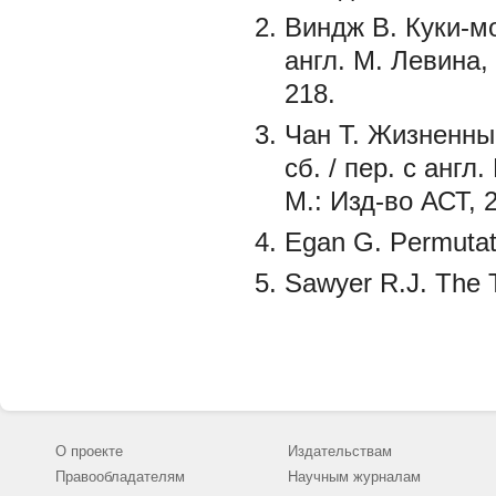
Виндж В. Куки-мо
англ. М. Левина,
218.
Чан Т. Жизненны
сб. / пер. с англ
М.: Изд-во АСТ, 2
Egan G. Permutatio
Sawyer R.J. The T
О проекте
Издательствам
Правообладателям
Научным журналам