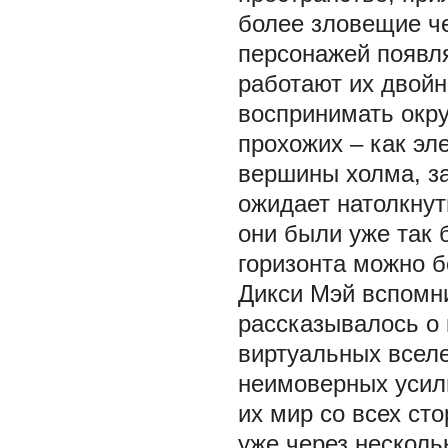
более зловещие че
персонажей появл
работают их двойн
воспринимать окр
прохожих – как эл
вершины холма, з
ожидает натолкнут
они были уже так б
горизонта можно бе
Дикси Мэй вспомни
рассказывалось о 
виртуальных вселе
неимоверных усили
их мир со всех ст
уже через несколь