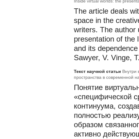
Inside virtual worlds: the present
The article deals wit
space in the creativ
writers. The author
presentation of the l
and its dependence 
Sawyer, V. Vinge, T
Текст научной статьи
Внутри 
пространства в современной н
Понятие виртуальн
«специфической с
континуума, созд
полностью реализу
образом связанног
активно действующе