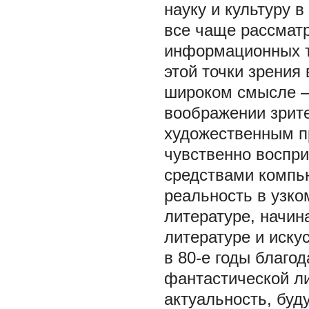
науку и культуру 
все чаще рассматр
информационных те
этой точки зрения
широком смысле –
воображении зрит
художественным пр
чувственно воспр
средствами компью
реальность в узк
литературе, начина
литературе и иску
в 80-е годы благо
фантастической ли
актуальность, буд