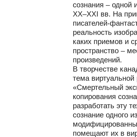
сознания – одной 
XX–XXI вв. На пр
писателей-фантас
реальность изобр
каких приемов и с
пространство – ме
произведений.
В творчестве канад
тема виртуальной 
«Смертельный экс
копирования созна
разработать эту т
сознание одного и
модифицированных
помещают их в вир