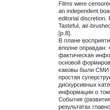
Films were censored 
an independent board
editorial discretion
Tasteful, air-brush
[p.8].
В плане восприяти
вполне оправдан: 
фактическая инфо
основой формирова
каковы были СМИ в
простая суперструк
дискурсивных кате
информации о том,
События (развития
результатах главно