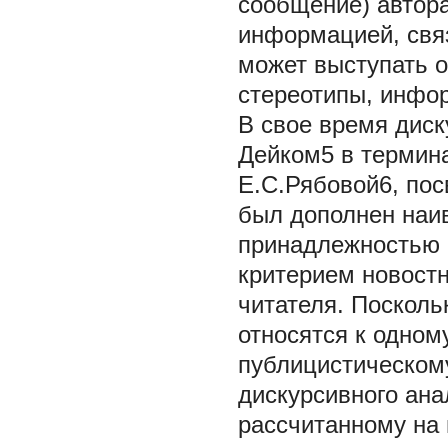
сообщение) автора
информацией, свя
может выступать о
стереотипы, инфор
В свое время дис
Дейком5 в термина
Е.С.Рябовой6, пос
был дополнен наи
принадлежностью 
критерием новост
читателя. Посколь
относятся к одно
публицистическом
дискурсивного ана
рассчитанному на 