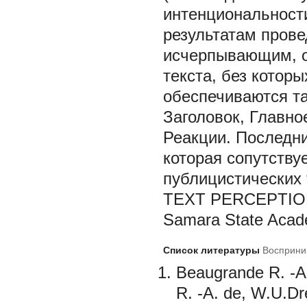
интенциональности
результатам прове
исчерпывающим, о
текста, без котор
обеспечиваются т
Заголовок, Главн
Реакции. Последн
которая сопутств
публицистических 
TEXT PERCEPTIO
Samara State Acade
Список литературы
Восприни
Beaugrande R. -A.
R. -A. de, W.U.Dr