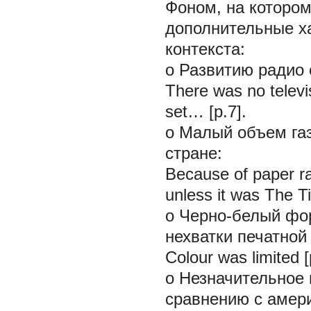
Фоном, на котором
дополнительные ха
контекста:
o
Развитию радио 
There was no televi
set… [p.7].
o
Малый объем газ
стране:
Because of paper rat
unless it was The T
o
Черно-белый фор
нехватки печатной 
Colour was limited [
o
Незначительное 
сравнению с амер