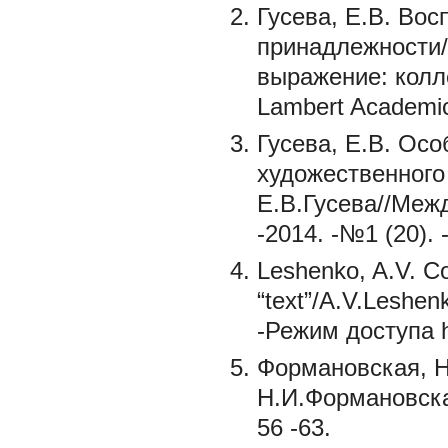
Гусева, Е.В. Вос
принадлежности/Е
выражение: колл
Lambert Academic 
Гусева, Е.В. Ос
художественного
Е.В.Гусева//Меж
-2014. -№1 (20). 
Leshenko, A.V. Co
“text”/A.V.Leshenk
-Режим доступа h
Формановская, Н
Н.И.Формановская
56 -63.