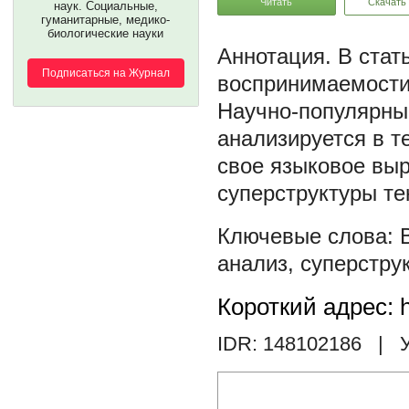
Читать
Скачать
наук. Социальные,
гуманитарные, медико-
биологические науки
В стат
Подписаться на Журнал
воспринимаемости 
Научно-популярный
анализируется в т
свое языковое вы
суперструктуры те
анализ
,
суперстру
Короткий адрес: h
IDR: 148102186
| У