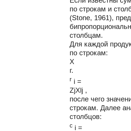
Если известны су
по строкам и сто
(Stone, 1961), пр
бипропорциональн
столбцам.
Для каждой продук
по строкам:
X
г.
r
i
=
ZjXlj
,
после чего значен
строкам. Далее ан
столбцов:
c
i
=