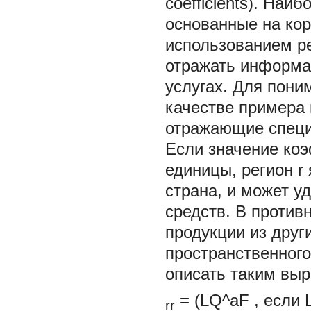
coefficients). На
основанные на ко
использованием р
отражать информац
услугах. Для пони
качестве примера 
отражающие специ
Если значение ко
единицы, регион
r
страна, и может у
средств. В против
продукции из друг
пространственног
описать таким вы
=
(LQ^aF
, если
rr