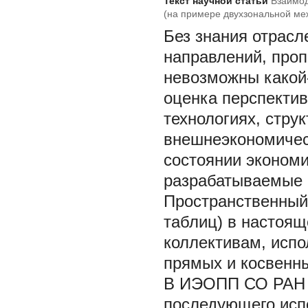
Текст научной статьи
Взаимод
(на примере двухзональной ме
Без знания отрасл
направлений, про
невозможны какой
оценка перспектив
технологиях, стру
внешнеэкономичес
состоянии экономи
разрабатываемые 
Пространственный 
таблиц) в настоя
коллективам, испо
прямых и косвенн
В ИЭОПП СО РАН т
последующего исп