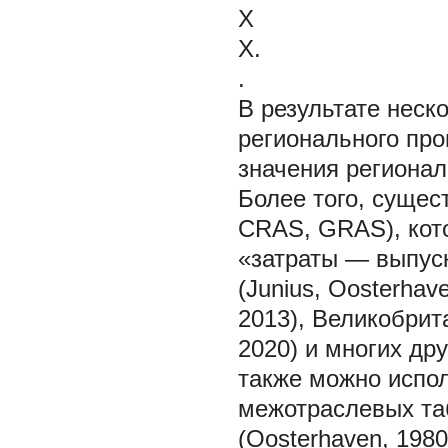
X
X.
.
В результате неск
регионального про
значения региона
Более того, сущес
CRAS, GRAS), кот
«затраты — выпуск
(Junius, Oosterhav
2013), Великобрита
2020) и многих др
также можно испол
межотраслевых таб
(Oosterhaven, 1980