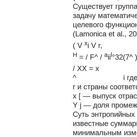
Существует групп
задачу математиче
целевого функцио
(Lamonica et al., 20
x
( V
i
V r,
H
a
l
=
/ F^ /
ii
°32(7^
/
XX
=
x
^ i где а^, Xj
r и страны соответ
x
[
— выпуск отра
Y
j
— доля промеж
Суть энтропийных 
известные суммарн
минимальным изме