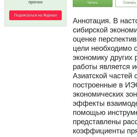
прогноз
Читать
Скачать
Подписаться на Журнал
В наст
сибирской экономи
оценке перспектив
цели необходимо о
экономику других 
работы является 
Азиатской частей 
построенные в ИЭ
экономических зон
эффекты взаимоде
помощью инструме
представлены рас
коэффициенты пря