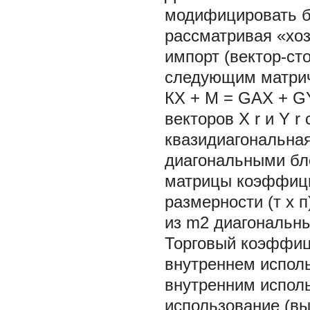
модифицировать б
рассматривая «хо
импорт (вектор-с
следующим матри
КХ + М = GAX + GY
векторов X r и Y r
квазидиагональная 
диагональными бл
матрицы коэффицие
размерности (т х 
из m2 диагональных
Торговый коэффи
внутреннем испол
внутренним испол
использование (вы