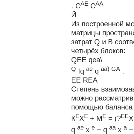
АЕ
АА
. С
С
Й
Из построенной м
матрицы простран
затрат
Q
и
B
соотв
четырёх блоков:
QEE qea\
Q
ae
aa)
GA
Iq
q
,
ЕЕ REA
Степень взаимоза
можно рассматрива
помощью баланса 
Е
Е
E
ЕЕ
К
Х
+
M
= (?
Х
ae
e
aa
a
q
x
+
q
x