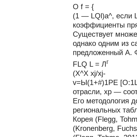
O
f
=
{
(1 — LQl)а^, если L
коэффициенты пря
Существует множе
однако одним из с
предложенный А. Ф
г
FLQ
L
=
Л
(X^X xj/xj-
v=Ы(1+#)1PE [O:1L
отрасли, xp — соо
Его методология д
региональных табл
Корея (Flegg, Tohm
(Kronenberg, Fuchs