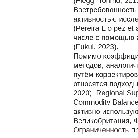
(Flegg, Tohmo, 201
Востребованность 
активностью иссле
(Pereira-L
o
pez et 
числе с помощью 
(Fukui, 2023).
Помимо коэффицие
методов, аналоги
путём корректиро
относятся подходы R
2020), Regional Su
Commodity Balance
активно использую
Великобритания, 
Ограниченность п