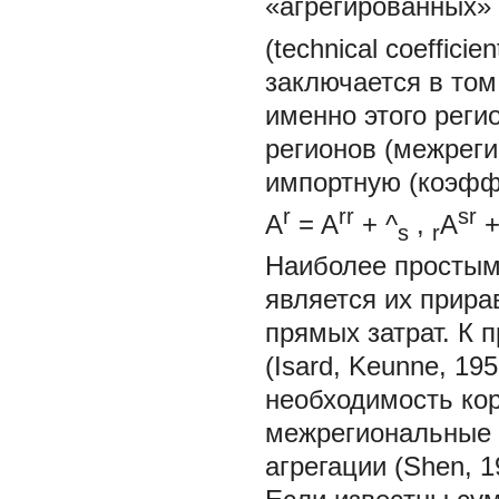
«агрегированных»
(technical coeffic
заключается в том
именно этого реги
регионов (межреги
импортную (коэффи
r
rr
sr
A
=
A
+ ^
,
A
+
s
r
Наиболее простым
является их прир
прямых затрат. К 
(Isard, Keunne, 1
необходимость ко
межрегиональные р
агрегации (Shen, 1