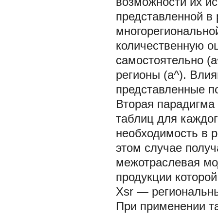
возможности их ис
представленной в 
многорегионально
количественную оц
самостоятельно (а
регионы (а^). Влия
представленные по
Вторая парадигма
таблиц для каждог
необходимость в р
этом случае получа
межотраслевая мо
продукции которой
Xsr — региональн
При применении т