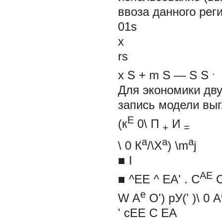
ввоза данного рег
01s
х
rs
.
x
S
+
m
S
— S
S
Для экономики дву
запись модели вы
Е
(к
0\
П
И
+
=
а
а
a
\
0
К
/\Х
) \m
j
■ I
АЕ
■ ^ЕЕ
^
ЕА'
. С
e
W
A
O') рУ('
)\
0
A
' сЕЕ
С
ЕА