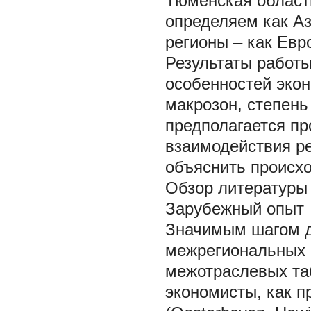
Тюменская област
определяем как Аз
регионы – как Евр
Результаты работы
особенностей экон
макрозон, степен
предполагается пр
взаимодействия ре
объяснить происх
Обзор литературы
Зарубежный опыт
Значимым шагом д
межрегиональных 
межотраслевых таб
экономисты, как п