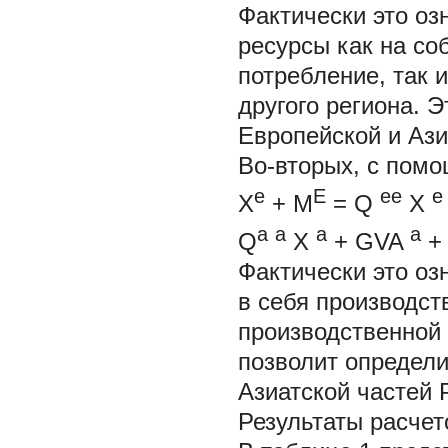
Фактически это оз
ресурсы как на со
потребление, так 
другого региона. 
Европейской и Ази
Во-вторых, с помо
е
E
ee
e
X
+
M
=
Q
X
a
a
a
a
Q
X
+
GVA
Фактически это оз
в себя производст
производственной 
позволит определи
Азиатской частей 
Результаты расчет