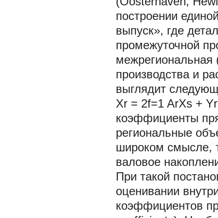
(Oosterhaven, Hew
построении единой
выпуск», где дет
промежуточной про
межрегиональная (
производства и р
выглядит следующ
Xr = 2f=1 ArXs + Y
коэффициенты прям
региональные объе
широком смысле, т
валовое накоплени
При такой постано
оценивании внутр
коэффициентов прям