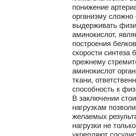
понижение артериа
организму сложно 
выдерживать физич
аминокислот, явл
построения белко
скорости синтеза 
прежнему стремит
аминокислот орга
ткани, ответствен
способность к фи
В заключении стои
нагрузкам позволи
желаемых результ
нагрузки не тольк
укрепляют сосуди