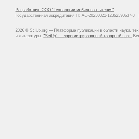
Разработчик: ООО "Технологии мобильного чтения"
Государственная аккредитация IT: АО-20230321-12352390637-
2026 © SciUp.org — Платформа публикаций в области науки, те
и литературы.
"SciUp" — зарегистрированный товарный знак.
Все