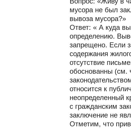
Вопрос: «Живу в ч
мусора не был зак
вывоза мусора?»
Ответ: «
А куда в
определению. Выв
запрещено. Если з
содержания жилого
отсутствие письме
обоснованны (см. ч
законодательством
относится к публи
неопределенный кр
с гражданским за
заключение не яв
Отметим, что при