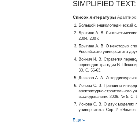
SIMPLIFIED TEX
Список литературы
Адаптиров
Большой энциклопедический сло
Брыгина А. В. Лингвистические
2004. 200 с.
Брыгина А. В. О некоторых сп
Российского университета друж
Войнич И. В. Стратегия перев
переводов трагедии В. Шекспи
30. С. 56-63.
Дьякова А. А. Интердискурсивн
Ионова С. В. Принципы интерд
архитектурно-строительного у
исследования». 2006. № 5. С. 
Ионова С. В. О двух моделях 
университета. Сер. 2. «Языкозн
Кутафин О. Е. Конституция Ро
Еще
«Библиотечка Российской газеты
Лобанов С. В. Прагматическая
Иностранные языки в высшей шк