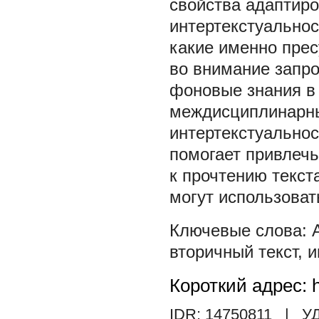
свойства адаптиро
интертекстуальнос
какие именно прес
во внимание запро
фоновые знания в
междисциплинарны
интертекстуальнос
помогает привлечь
к прочтению текст
могут использоват
вторичный текст
,
и
Короткий адрес: h
IDR: 14750811
| УД