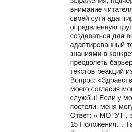
выражения, подче
внимание читателя
своей сути адапти
определенную груп
создаваться для в
адаптированный те
знаниями в конкре
преодолеть барье
текстов-реакций и
Вопрос: «Здравств
моего согласия мо
службы! Если у м
постели, меня мог
Ответ: «
МОГУТ
,
15 Положения… Т