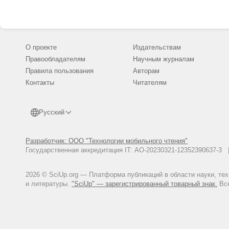
Ответы юристов на сайте «Юрист
Первухина С. В. Когнитивно-се
Ленинградского государственно
Попова О. В. Адаптация текст
О проекте
Издательствам
2011. № 4. С. 222-226.
Правообладателям
Научным журналам
Трыгуб И. С. Лингвометодичес
Правила пользования
Авторам
школьников: Автореф. дисс. кан
Контакты
Читателям
Тукалевская Н. Ю. Культурная а
Тюрина Н. И. Прагматическая а
Русский
Эрдынеева Ч. В., Хундаева Е. 
центра Сибирского отделения Р
Flesch R. A New Readability Yard
Разработчик: ООО "Технологии мобильного чтения"
Государственная аккредитация IT: АО-20230321-12352390637-
Fry E. A Readability Formula Tha
Leroy G., Helmreich S., Cowie J. 
information//International journa
2026 © SciUp.org — Платформа публикаций в области науки, те
и литературы.
"SciUp" — зарегистрированный товарный знак.
Все