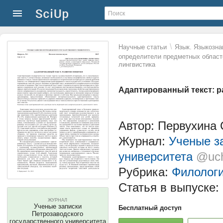
\
Научные статьи
Язык. Языкозна
определители предметных област
лингвистика
Адаптированный текст: р
Автор: Первухина
Журнал:
Ученые з
университета
@uch
Рубрика:
Филолог
Статья в выпуске:
ЖУРНАЛ
Ученые записки
Бесплатный доступ
Петрозаводского
государственного университета