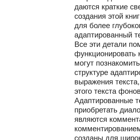
даются краткие св
создания этой кни
для более глубоко
адаптированный те
Все эти детали по
функционировать к
могут познакомить
структуре адаптир
выражения текста
этого текста фоно
Адаптированные те
приобретать диало
являются коммента
комментированием 
созданы для широк