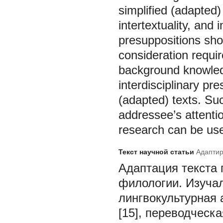
simplified (adapted)
intertextuality, and
presuppositions shou
consideration requir
background knowledg
interdisciplinary pre
(adapted) texts. Su
addressee’s attentio
research can be used
Текст научной статьи
Адаптир
Адаптация текста
филологии. Изучал
лингвокультурная 
[15], переводческа