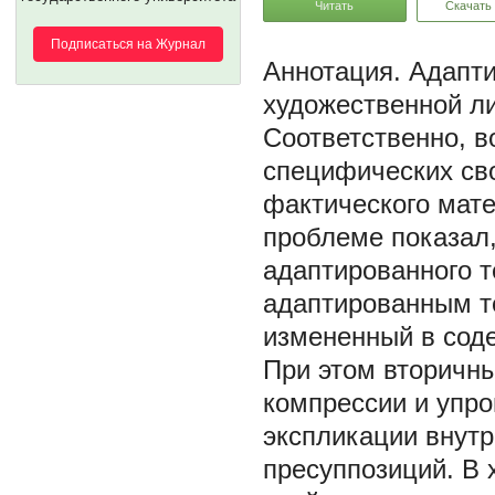
Читать
Скачать
Подписаться на Журнал
Адапти
художественной ли
Соответственно, в
специфических сво
фактического мате
проблеме показал
адаптированного т
адаптированным те
измененный в сод
При этом вторичны
компрессии и упро
экспликации внут
пресуппозиций. В