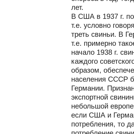
лет.
В США в 1937 г. п
т.е. условно гово
треть свиньи. В Ге
т.е. примерно так
начало 1938 г. сви
каждого советског
образом, обеспече
населения СССР б
Германии. Призна
экспортной свинин
небольшой европей
если США и Герма
потребления, то д
потребление свини