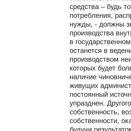
средства – будь т
потребления, рас
нужды, - должны з
производства внут
в государственно
останется в веден
производством неи
которых будет бол
наличие чиновнич
живущих администр
постоянный источн
упразднен. Другог
собственность, во
собственности, ок
будучи результато