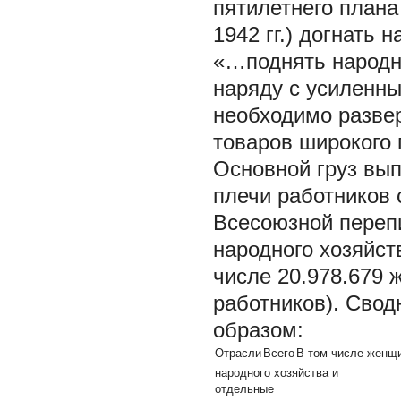
пятилетнего плана
1942 гг.) догнать
«…поднять народно
наряду с усиленн
необходимо развер
товаров широкого
Основной груз вып
плечи работников 
Всесоюзной перепи
народного хозяйст
числе 20.978.679 
работников). Сво
образом:
Отрасли
Всего
В том числе женщ
народного хозяйства и
отдельные