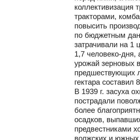
коллективизация т
тракторами, комб
повысить производ
по бюджетным данн
затрачивали на 1 ц
1,7 человеко-дня, 
урожай зерновых в
предшествующих лет
гектара составил 8,8
В 1939 г. засуха 
пострадали повол
более благоприят
осадков, выпавших
предвестниками хо
волжских и южных 