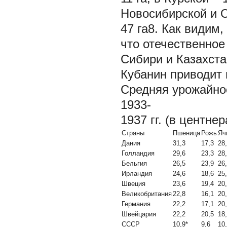
Новосибирской и О
47 га8. Как видим
что отечественное
Сибири и Казахста
Кубанин приводит
Средняя урожайно
1933-
1937 гг. (в центнер
Страны
Пшеница
Рожь
Яч
Дания
31,3
17,3
28
Голландия
29,6
23,3
28
Бельгия
26,5
23,9
26
Ирландия
24,6
18,6
25
Швеция
23,6
19,4
20
Великобритания
22,8
16,1
20
Германия
22,2
17,1
20
Швейцария
22,2
20,5
18
СССР
10,9*
9,6
10