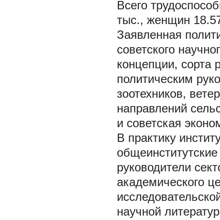
Всего трудоспособн
тыс., женщин 18.5
Заявленная полит
советского научно
концепции, сорта 
политическим руко
зоотехников, вете
направлений сельс
и советская эконо
В практику инстит
общеинститутские
руководители сект
академического це
исследовательской
научной литератур