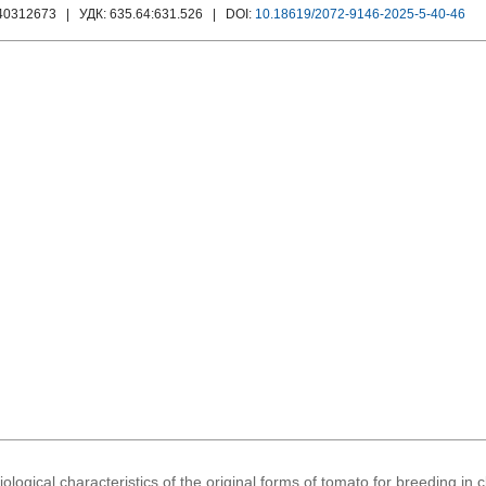
140312673
| УДК:
635.64:631.526
| DOI:
10.18619/2072-9146-2025-5-40-46
ological characteristics of the original forms of tomato for breeding i