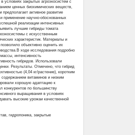
 в условиях закрытых агроэкосистем с
нием ценных биохимических веществ,
и предполагает активное развитие
 и применение научно-обоснованных
я успешной реализации интенсивных
выявить лучшие гибриды томата
гроэкосистемы с искусственным
ических характеристик. Материалы и
 позволило объективно оценить их
еводства.В ходе исследования подробно
 массы, интенсивность
тивность гибридов. Использовали
енки. Результаты. Отмечено, что гибрид
тивностью (4,04 кг/растение), коротким
м содержанием витаминов и низким
рировали хорошую адаптацию к
л конкурентов по большинству
енсивного выращивания в условиях
давать высокие урожаи качественной
став
,
гидропоника
,
закрытые