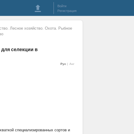
Войти
Регистрация
ство. Лесное хозяйство. Охота. Рыбное
во
для селекции в
Рус
Анг
ехваткой специализированных сортов и