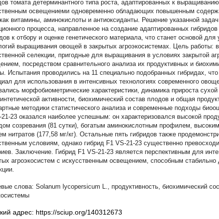
дов томата детерминантного типа роста, адаптированных к выращиванию
ственным освещениеми одновременно обладающих повышенным содержа
 как витамины, аминокислоты и антиоксиданты. Решение указанной задач
ционного процесса, направленное на создание адаптированных гибридов
дов к отбору и оценке генетического материала, что станет основой дл
логий выращивания овощей в закрытых агроэкосистемах. Цель работы: 
ственной селекции, пригодные для выращивания в условиях закрытой а
ением, посредством сравнительного анализа их продуктивных и биохим
ы. Испытания проводились на 11 специально подобранных гибридах, что
циал для использования в интенсивных технологиях современного овощ
вались морфобиометрические характеристики, динамика прироста сухой
интетической активности, биохимический состав плодов и общая продук
артные методики статистического анализа и современные подходы биооц
-21-23 оказался наиболее успешным: он характеризовался высокой продук
дом созревания (81 сутки), богатым аминокислотным профилем, высоки
ем нитратов (177,58 мг/кг). Остальные пять гибридов также продемонст
ственным условиям, однако гибрид F1 VS-21-23 существенно превосходи
риев. Заключение. Гибрид F1 VS-21-23 является перспективным для инт
тых агроэкосистем с искусственным освещением, способным стабильно 
кции.
Solanum lycopersicum L.
,
продуктивность
,
биохимический со
косистемы
кий адрес: https://sciup.org/140312673