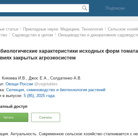
Подписки
\
\
ые статьи
Прикладные науки. Медицина. Технология
Сельское хозяй
\
\
ство
Садоводство в целом
Овощеводство и декоративное садоводст
биологические характеристики исходных форм томата 
виях закрытых агроэкосистем
: Князева И.В., Джос Е.А., Солдатенко А.В.
ал:
Овощи России
@vegetables
ка:
Селекция, семеноводство и биотехнология растений
я в выпуске:
5 (85), 2025 года.
атный доступ
Читать
Скачать
Актуальность. Современное сельское хозяйство сталкивается с н