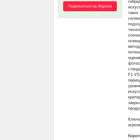
гибри
Подписаться на Журнал
искус
таких
селек
подхо
техно
отече
освещ
метод
потен
оцени
фотос
станд
F1 VS
перио
уровн
искус
крите
закры
проду
агроэ
Корот