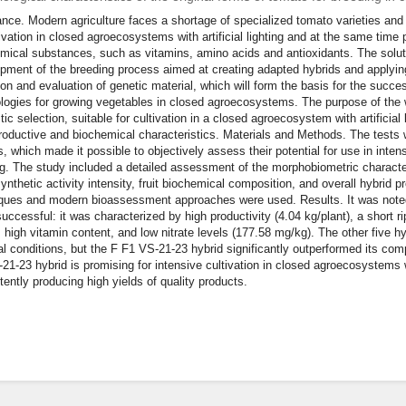
nce. Modern agriculture faces a shortage of specialized tomato varieties and
tivation in closed agroecosystems with artificial lighting and at the same tim
mical substances, such as vitamins, amino acids and antioxidants. The soluti
pment of the breeding process aimed at creating adapted hybrids and applying
ion and evaluation of genetic material, which will form the basis for the succe
logies for growing vegetables in closed agroecosystems. The purpose of the w
ic selection, suitable for cultivation in a closed agroecosystem with artificial
productive and biochemical characteristics. Materials and Methods. The tests 
s, which made it possible to objectively assess their potential for use in inte
g. The study included a detailed assessment of the morphobiometric characte
ynthetic activity intensity, fruit biochemical composition, and overall hybrid pr
ques and modern bioassessment approaches were used. Results. It was noted
uccessful: it was characterized by high productivity (4.04 kg/plant), a short r
e, high vitamin content, and low nitrate levels (177.58 mg/kg). The other five 
cial conditions, but the F F1 VS-21-23 hybrid significantly outperformed its co
21-23 hybrid is promising for intensive cultivation in closed agroecosystems wit
tently producing high yields of quality products.