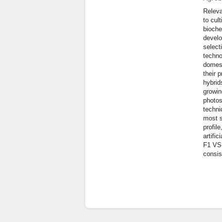
Releva
to cul
bioche
develo
select
techno
domest
their 
hybrid
growin
photos
techni
most s
profil
artifi
F1 VS-
consis