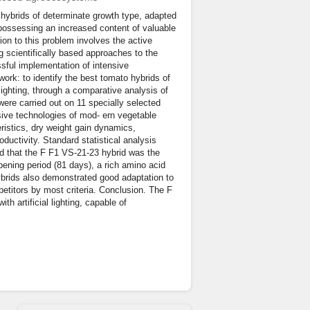
 hybrids of determinate growth type, adapted
e possessing an increased content of valuable
on to this problem involves the active
 scientifically based approaches to the
ssful implementation of intensive
ork: to identify the best tomato hybrids of
 lighting, through a comparative analysis of
were carried out on 11 specially selected
nsive technologies of mod- ern vegetable
ristics, dry weight gain dynamics,
oductivity. Standard statistical analysis
 that the F F1 VS-21-23 hybrid was the
ipening period (81 days), a rich amino acid
hybrids also demonstrated good adaptation to
mpetitors by most criteria. Conclusion. The F
h artificial lighting, capable of