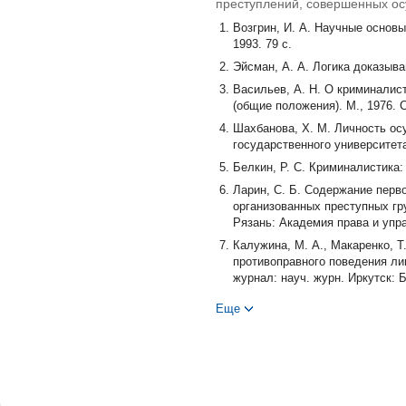
преступлений, совершенных о
Возгрин, И. А. Научные основы
1993. 79 с.
Эйсман, А. А. Логика доказыван
Васильев, А. Н. О криминалис
(общие положения). М., 1976. С
Шахбанова, Х. М. Личность ос
государственного университета:
Белкин, Р. С. Криминалистика:
Ларин, С. Б. Содержание перв
организованных преступных гру
Рязань: Академия права и упра
Калужина, М. А., Макаренко, Т
противоправного поведения ли
журнал: науч. журн. Иркутск: Б
Шабанов, В. Б. Особенности р
Еще
// Научный вестник Омской ак
86-88.
Фомин, Ю. С. Проблемы рассл
современных условиях // Вест
государственный национальный