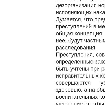
дезорганизация н
исполняющих наказ
Думается, что пр
преступлений в м
общая концепция,
нее, будут частны
расследования.
Преступления, со
определенные зак
быть учтены при р
исправительных к
совершаются уби
здоровью, а на об
воспитательных ко
уклонение от отб