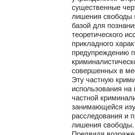
существенные чер
лишения свободы 
базой для познан
теоретического ис
прикладного харак
предупреждению пр
криминалистическ
совершенных в мес
Эту частную крим
использования на
частной криминали
занимающейся изу
расследования и 
лишения свободы.
Предвидя возраже