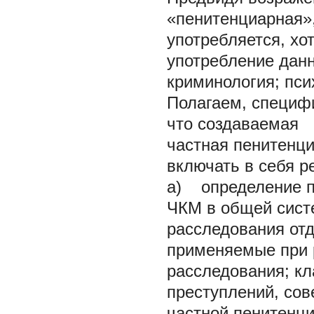
«пенитенциарная»,
употребляется, хо
употребление дан
криминология; пси
Полагаем, специф
что создаваемая
частная пенитенц
включать в себя 
а) определение п
ЧКМ в общей сист
расследования отд
применяемые при 
расследования; к
преступлений, со
частной пенитенц