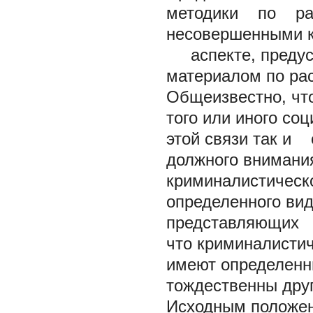
методики по р
несовершенными к
аспекте, предус
материалом по ра
Общеизвестно, чт
того или иного соц
этой связи так и
должного вниман
криминалистичес
определенного в
представляющих
что криминалистич
имеют определенны
тождественны друг 
Исходным положен