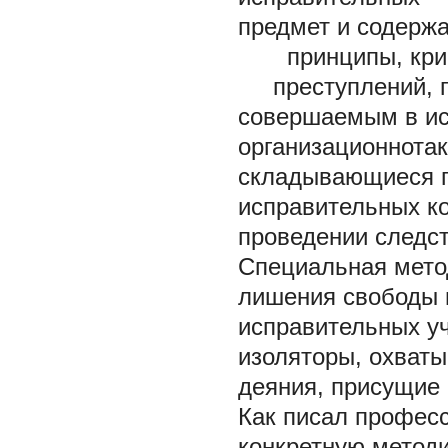
предмет и содер
принципы, крими
преступлений, п
совершаемым в ис
организационнотак
складывающиеся п
исправительных ко
проведении следст
Специальная мето
лишения свободы 
исправительных у
изоляторы, охват
деяния, присущие 
Как писал професс
конкретную методи