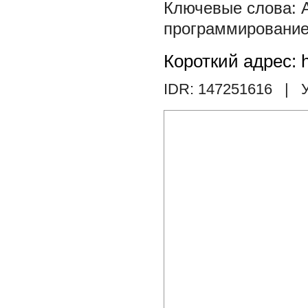
программировани
Короткий адрес: h
IDR: 147251616
| У