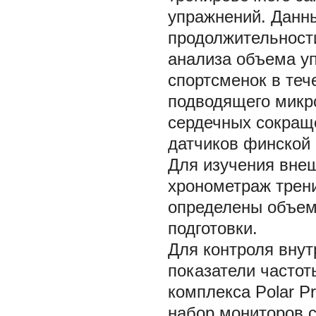
упражнений. Данн
продолжительност
анализа объема у
спортсменок в теч
подводящего микр
сердечных сокраще
датчиков финской 
Для изучения вне
хронометраж трени
определены объем
подготовки.
Для контроля внут
показатели часто
комплекса Polar P
набор мониторов с