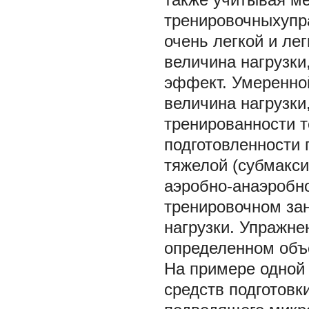
тренировочныхупр
очень легкой и ле
величина нагрузки
эффект. Умеренной
величина нагрузк
тренированности 
подготовленности
тяжелой (субмакс
аэробно-анаэробно
тренировочном за
нагрузки. Упражне
определенном объ
На примере одной
средств подготовк