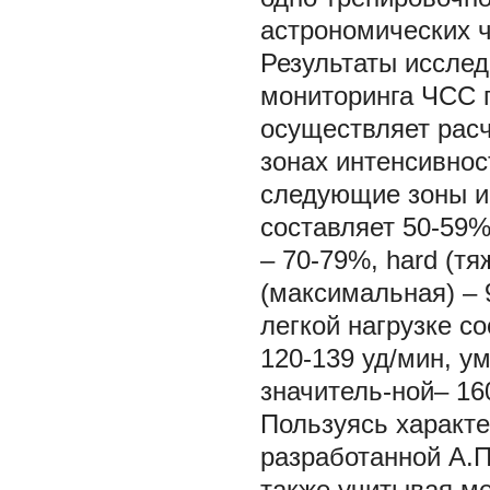
астрономических ч
Результаты иссле
мониторинга ЧСС 
осуществляет рас
зонах интенсивнос
следующие зоны инт
составляет 50-59%,
– 70-79%, hard (тя
(максимальная) – 
легкой нагрузке с
120-139 уд/мин, у
значитель-ной– 16
Пользуясь характе
разработанной А.П.
также учитывая м