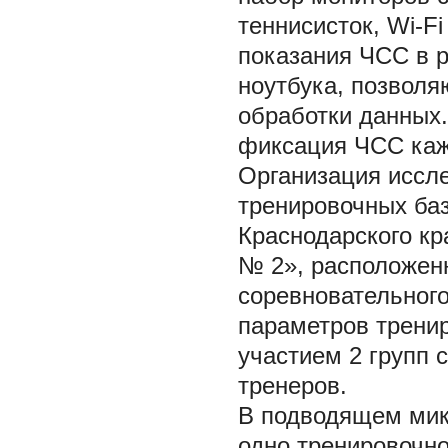
теннисисток, Wi-F
показания ЧСС в 
ноутбука, позвол
обработки данных
фиксация ЧСС каж
Организация иссл
тренировочных ба
Краснодарского кр
№ 2», расположенн
соревновательного
параметров трени
участием 2 групп 
тренеров.
В подводящем мик
одно тренировочно