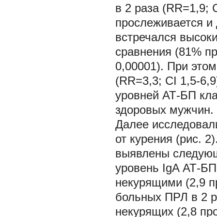
в 2 раза (RR=1,9; 
прослеживается и
встречался высоки
сравнения (81% пр
0,00001). При это
(RR=3,3; CI 1,5-6,
уровней АТ-БП кл
здоровых мужчин.
Далее исследовал
от курения (рис. 
выявлены следующ
уровень IgA АТ-БП
некурящими (2,9 пр
больных ПРЛ в 2 р
некурящих (2,8 пр