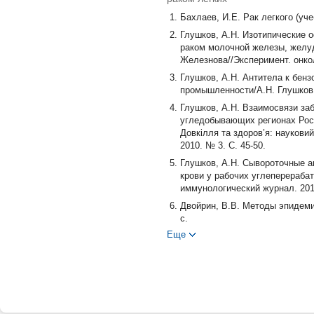
Бахлаев, И.Е. Рак легкого (уче
Глушков, А.Н. Изотипические 
раком молочной железы, желудк
Железнова//Эксперимент. онкол
Глушков, А.Н. Антитела к бенз
промышленности/А.Н. Глушков, Е
Глушков, А.Н. Взаимосвязи за
угледобывающих регионах Росси
Довкiлля та здоров’я: науковий
2010. № 3. С. 45-50.
Глушков, А.Н. Сывороточные а
крови у рабочих углеперерабат
иммунологический журнал. 2011.
Двойрин, В.В. Методы эпидеми
с.
Еще
Мерабишвили, В.М. Статистика
Дятченко//Практическая онколог
Мун, С.А. Влияние атмосферн
новообразованиями/С.А. Мун, С.
Chagnaud, J.L. Identification an
Chagnaud, S. Faiderbe, M. Geffar