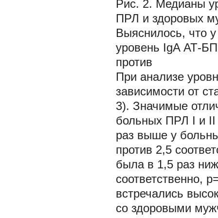
Рис. 2.
Медианы ур
ПРЛ и здоровых му
Выяснилось, что 
уровень IgA АТ-БП
против
При анализе уровн
зависимости от ст
3). Значимые отли
больных ПРЛ I и I
раз выше у больны
против 2,5 соотве
была в 1,5 раз ниж
соответственно, р
встречались высок
со здоровыми муж