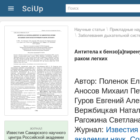
\
Научные статьи
Прикладные нау
\
Заболевания дыхательной сист
Антитела к бензо[a]пире
раком легких
Автор: Поленок Ел
Аносов Михаил Пе
Гуров Евгений Але
Вержбицкая Натал
Рагожина Светлан
Журнал:
Известия
ЖУРНАЛ
Известия Самарского научного
центра Российской академии
академии наук. Со