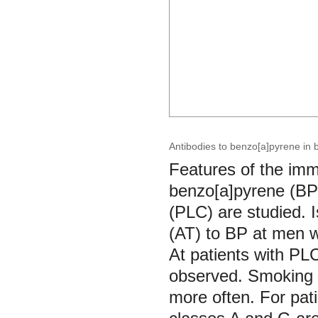
Antibodies to benzo[a]pyrene in b
Features of the im
benzo[a]pyrene (BP)
(PLC) are studied. I
(АТ) to BP at men w
At patients with PL
observed. Smoking p
more often. For pati