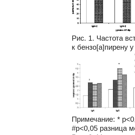
Рис. 1.
Частота вс
к бензо[a]пирену 
Примечание: *
р<0
#р<0,05 разница 