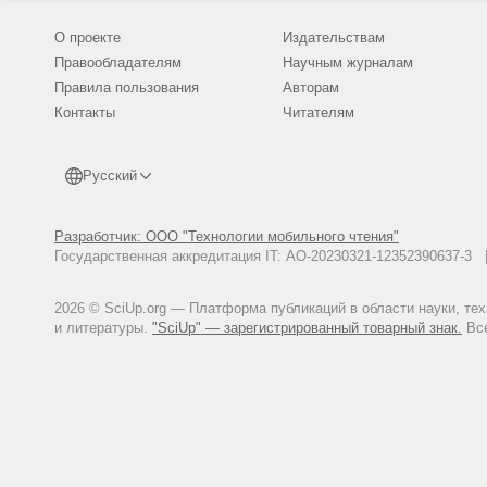
Creech, H. Compounds synthesize
О проекте
Издательствам
1937. V. 30. P. 555-562.
Правообладателям
Научным журналам
Curtis, G. Antibody stimulation 
P. 223-228.
Правила пользования
Авторам
Контакты
Fucic, A. Lung cancer and enviro
Читателям
role of hormones and hormone rec
Z. Ferencic et al.//Toxicologic P
Русский
Galati, R. Detection of antibodi
doses of polycyclic aromatic hydr
Р. 359-364.
Разработчик: ООО "Технологии мобильного чтения"
Glushkov, A.N. Immunostimulation
Государственная аккредитация IT: АО-20230321-12352390637-
2002. V. 59, № 5. P. 501-503.
Moolten, F. Protection of mice a
2026 © SciUp.org — Платформа публикаций в области науки, те
fluorinated analog of carcinogen
и литературы.
"SciUp" — зарегистрированный товарный знак.
Все