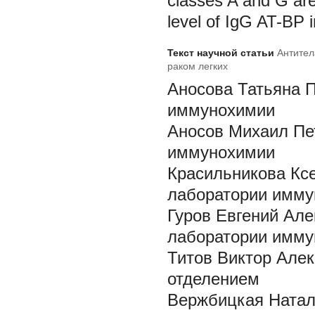
classes A and G are
level of IgG AT-BP 
Текст научной статьи
Антител
раком легких
Аносова Татьяна П
иммунохимии
Аносов Михаил Пе
иммунохимии
Красильникова Кс
лаборатории имм
Гуров Евгений Але
лаборатории имм
Титов Виктор Але
отделением
Вержбицкая Натал