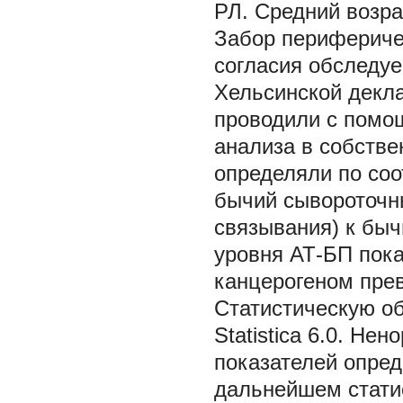
РЛ. Средний возра
Забор перифериче
согласия обследуе
Хельсинской декла
проводили с помо
анализа в собстве
определяли по со
бычий сывороточн
связывания) к бы
уровня АТ-БП пока
канцерогеном пре
Статистическую о
Statistica 6.0. Н
показателей опре
дальнейшем стати