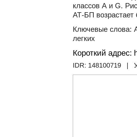
классов А и G. Ри
АТ-БП возрастает 
легких
Короткий адрес: h
IDR: 148100719
| У