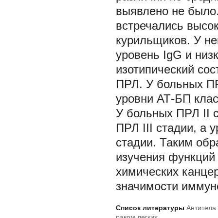
выявлено не было
встречались высок
курильщиков. У н
уровень IgG и низ
изотипический сос
ПРЛ. У больных П
уровни АТ-БП клас
У больных ПРЛ II 
ПРЛ III стадии, а
стадии. Таким об
изучения функций
химических канцер
значимости иммуно
Список литературы
Антитела 
раком легких