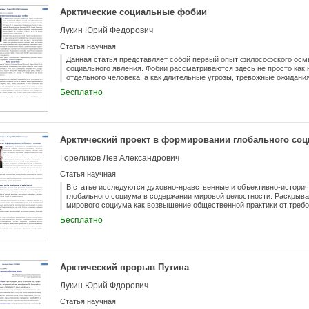
Арктические социальные фобии
Лукин Юрий Федорович
Статья научная
Данная статья представляет собой первый опыт философского осм
социального явления. Фобии рассматриваются здесь не просто как
отдельного человека, а как длительные угрозы, тревожные ожидани
имеющие отношение к арктической проблематике и требующие их к
Бесплатно
попытка определения социальных фобий, их классификации; содер
Homo Sapiens и страхи современных россиян. Раскрываются полиф
арктические социально-культурные фобии, страхи перед HAARP, и
полярным перфомансом.
Арктический проект в формировании глобального со
Гореликов Лев Александрович
Статья научная
В статье исследуются духовно-нравственные и объективно-истори
глобального социума в содержании мировой целостности. Раскрыва
мирового социума как возвышение общественной практики от треб
стратегии творческой, вселенской свободы. Обосновывается ведущ
Бесплатно
гуманистической консолидации человечества.
Арктический прорыв Путина
Лукин Юрий Фдорович
Статья научная