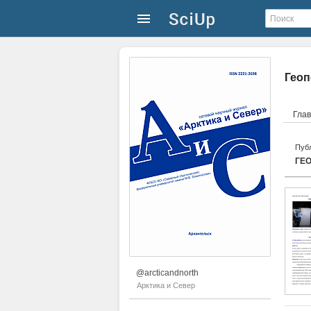
Геоп
Гла
Публ
ГЕ
@arcticandnorth
Арктика и Север