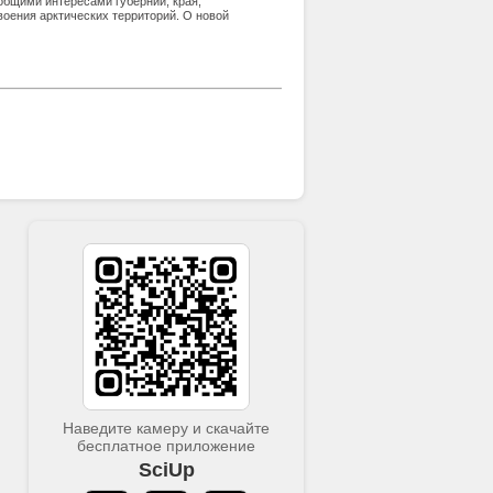
 общими интересами губернии, края,
воения арктических территорий. О новой
тику Севера в синергетику России,
Наведите камеру и скачайте
бесплатное приложение
SciUp