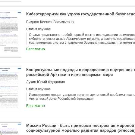
Кибертерроризм как угроза государственной безопасн
Бидная Ксения Васильевна
Статья научная
Статья представляет собой первый опыт в исследовании возможнос
кибернетических атак в Арктическом регионе, а именно: поражение 
компьютерных систем управления буровыми вышками, что может п
безопасности государств, так и экологическому состоянию Арктики
Бесплатно
вопрос возможного влияния актов кибертерроризма на освоение арк
изучаются международные отношения России в «новых политически
глобальной информационной сфере
Концептуальные подходы к определению внутренних 
российской Арктики в изменяющемся мире
Лукин Юрий Фдорович
Статья научная
Исследуются концептуальные понятия арктической проблематики, о
Арктической зоны Российской Федерации
Бесплатно
Миссия России - быть примером построения мировой
социокультурной моделью развития народов (этносов