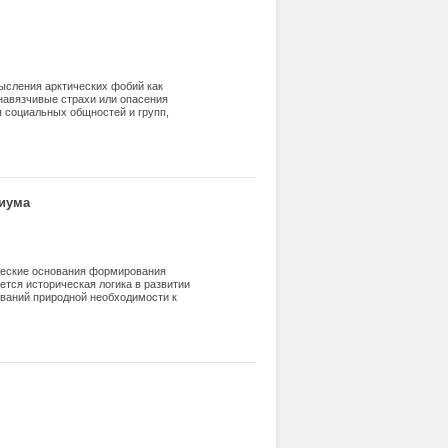
ысления арктических фобий как
 навязчивые страхи или опасения
я социальных общностей и групп,
онцептуального анализа. Делается
жательно исследуются мировоззрение
обия арктической природной среды,
зменениями климата; русофобия с
циума
ческие основания формирования
ется историческая логика в развитии
ований природной необходимости к
ая роль арктической цивилизации в