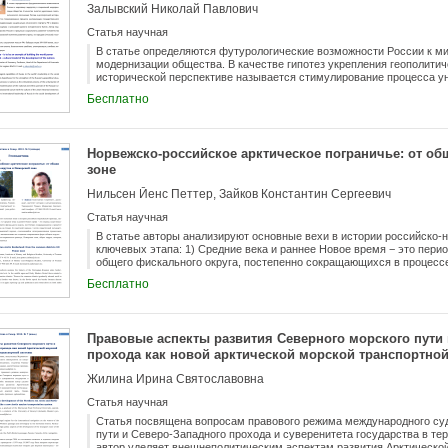
Залывский Николай Павлович
Статья научная
В статье определяются футурологические возможности России к м
модернизации общества. В качестве гипотез укрепления геополитич
исторической перспективе называется стимулирование процесса ун
эволюционная модернизации национально-этнического портрета Р
Бесплатно
социума с культурой единого исторического бытия. Автор подчеркив
процессах социального развития человечества базируется на пере
страны, ее народов (этносов) и всего российского общества.
Норвежско-российское арктическое пограничье: от об
зоне
Нильсен Йенс Петтер, Зайков Константин Сергеевич
Статья научная
В статье авторы анализируют основные вехи в истории российско-
ключевых этапа: 1) Средние века и раннее Новое время − это пер
общего фискального округа, постепенно сокращающихся в процессе
советский период с почти герметичной государственной границей;
Бесплатно
интеграционными процессами, прозрачными границами и инициати
«общего округа».
Правовые аспекты развития Северного морского пути 
прохода как новой арктической морской транспортно
Жилина Ирина Святославовна
Статья научная
Статья посвящена вопросам правового режима международного суд
пути и Северо-Западного прохода и суверенитета государства в т
автор уделяет внешнеполитическим аспектам развития Арктической