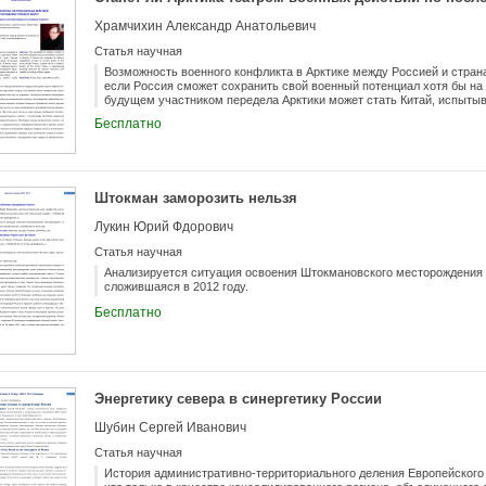
Храмчихин Александр Анатольевич
Статья научная
Возможность военного конфликта в Арктике между Россией и стра
если Россия сможет сохранить свой военный потенциал хотя бы на
будущем участником передела Арктики может стать Китай, испыт
природных ресурсах и быстро увеличивающий военную мощь
Бесплатно
Штокман заморозить нельзя
Лукин Юрий Фдорович
Статья научная
Анализируется ситуация освоения Штокмановского месторождения
сложившаяся в 2012 году.
Бесплатно
Энергетику севера в синергетику России
Шубин Сергей Иванович
Статья научная
История административно-территориального деления Европейского 