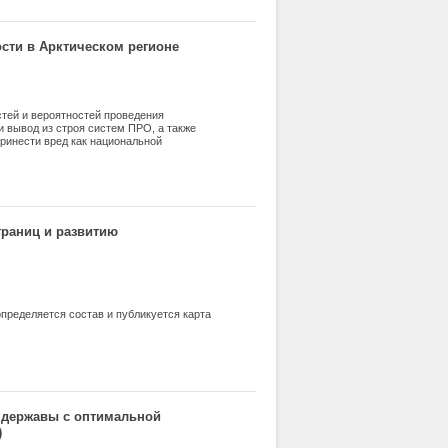
ости в Арктическом регионе
тей и вероятностей проведения
и вывод из строя систем ПРО, а также
ринести вред как национальной
. Помимо этого в статье освещается
тического сектора России, то есть
х пространствах» − приполярной зоне и
границ и развитию
пределяется состав и публикуется карта
 державы с оптимальной
)