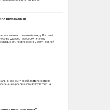
ких пространств
урегулирования отношений между Россией
нимание уделено правовому анализу
 соглашения, подписанного между Россией
010 году
иально-экономической деятельности на
беспечению российского присутствия на
еднему переделу мира?