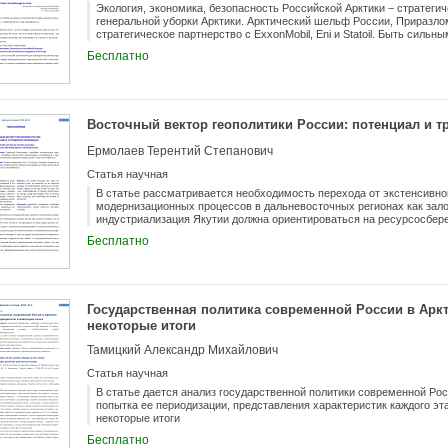
Экология, экономика, безопасность Российской Арктики − стратегич
генеральной уборки Арктики. Арктический шельф России, Приразло
стратегическое партнерство с ExxonMobil, Eni и Statoil. Быть сильн
Бесплатно
Восточный вектор геополитики России: потенциал и т
Ермолаев Терентий Степанович
Статья научная
В статье рассматривается необходимость перехода от экстенсивной
модернизационных процессов в дальневосточных регионах как зало
индустриализация Якутии должна ориентироваться на ресурсосбер
местных трудовых ресурсов и улучшение качества жизни человека
Бесплатно
Государственная политика современной России в Аркт
некоторые итоги
Тамицкий Александр Михайлович
Статья научная
В статье дается анализ государственной политики современной Ро
попытка ее периодизации, представления характеристик каждого э
некоторые итоги
Бесплатно