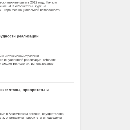
ески важные шаги в 2012 году. Начало
мное. «НК «Роснефть»: курс на
ым - гарантия национальной безопасности
рудности реализации
 к интенсивной стратегии
ге их успешной реализации. «Новая»
егающие технологии, использование
ике: этапы, приоритеты и
ссии в Арктическом регионе, осуществлена
тапа, определены приоритеты и подведены