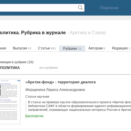
Подписки
олитика. Рубрика в журнале
- Арктика и Север
вная
Выпуски
Статьи
Авторам
Редакция
Рубрики
63
881
6
2
53
икации в рубрике (16):
ОПОЛИТИКА
все рубрики
«Арктик-фонд» - территория диалога
Морщихина Лариса Александровна
Статья научная
В статье на примере научно-образовательного проекта «Арктик-фо
библиотеки САФУ в области формирования единого информационног
направлений, отражающих национальные интересы России в Аркти
Бесплатно