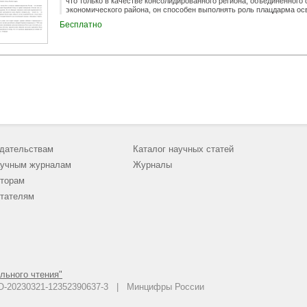
что только в качестве консолидированного региона, объединенного
экономического района, он способен выполнять роль плацдарма ос
модели территориального устройства, способной превратить энерге
Бесплатно
размышляет автор статьи.
дательствам
Каталог научных статей
учным журналам
Журналы
торам
тателям
льного чтения"
 АО-20230321-12352390637-3 | Минцифры России