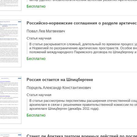
экономическому потенциалу
Бесплатно
Российско-норвежские соглашения о разделе арктичес
Повал Лев Матвеевич
Статья научная
В статье раскрывается сложный, длительный по времени процесс 
и Норвегией по разграничению арктических пространств. Особое в
положений международного Парижского договора по Шпицбергену и
и Норвегией относительно делимитации их морских пространств в 2
Бесплатно
Россия остается на Шпицбергене
Порцель Александр Константинович
Статья научная
В статье рассмотрены перспективы расширения отечественной соц
архипелаге в связи с решениями правительственной комиссии по о
архипелаге Шпицберген (декабрь 2011 года).
Бесплатно
Станет ли Арктика театром военных действий по посл