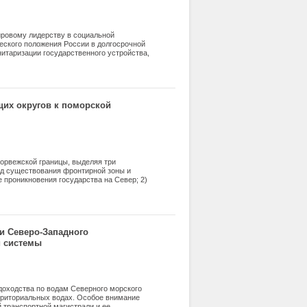
ировому лидерству в социальной
еского положения России в долгосрочной
итаризации государственного устройства,
Ф и формирование ассоциированного
ает, что мировое лидерство России в
довой социальной политике развития
щих округов к поморской
норвежской границы, выделяя три
иод существования фронтирной зоны и
 проникновения государства на Север; 2)
 3) современный период, отличающийся
вами по созданию современных форм
и Северо-Западного
й системы
оходства по водам Северного морского
ерриториальных водах. Особое внимание
 транспортной магистрали и ее