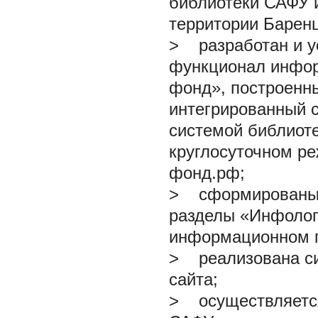
библиотеки САФУ и
территории Баренц
>
разработан и у
функционал инфор
фонд», построенны
интегрированный 
системой библиот
круглосуточном р
фонд.рф;
>
сформированы и
разделы «Инфолог
информационном п
>
реализована сис
сайта;
>
осуществляется