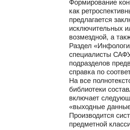
Формирование кон
как ретроспектив
предлагается закл
исключительных и
возмездной, а так
Раздел «Инфологи
специалисты САФУ
подразделов пред
справка по соотве
На все полнотекс
библиотеки соста
включает следующи
«выходные данные
Производится сис
предметной класс