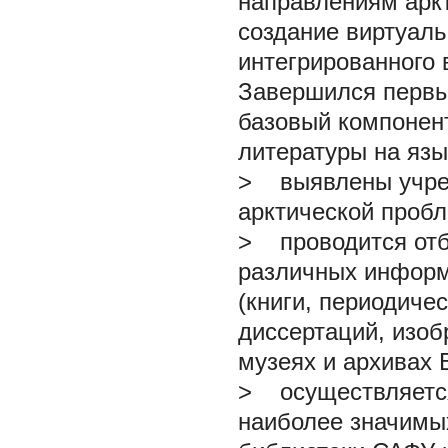
направлениям арк
создание виртуаль
интегрированного 
Завершился первы
базовый компонент
литературы на язы
>
выявлены учреж
арктической пробл
>
проводится отб
различных информ
(книги, периодиче
диссертаций, изоб
музеях и архивах 
>
осуществляется
наиболее значимы