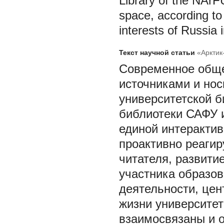
Library of the NArFU
space, according to
interests of Russia i
Текст научной статьи
«Арктик
Современное общес
источниками и нос
университетской б
библиотеки САФУ 
единой интеракти
проактивно реаги
читателя, развити
участника образов
деятельности, цен
жизни университет
взаимосвязаны и о