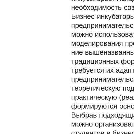
необходимость соз
Бизнес-инкубатор
предпринимательск
можно использоват
моделирования пр
ние вышеназванны
традиционных фор
требуется их адап
предпринимательс
теоретическую под
практическую (реа
формируются осно
Выбрав подходящи
можно организова
студентов в бизне