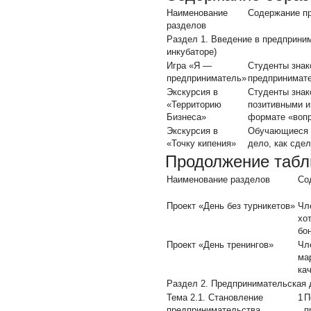
Наименование
Содержание п
разделов
Раздел 1. Введение в предприним
инкубаторе)
Игра «Я —
Студенты знак
предприниматель»
предпринимате
Экскурсия в
Студенты знак
«Территорию
позитивными и
Бизнеса»
формате «вопр
Экскурсия в
Обучающиеся с
«Точку кипения»
дело, как сдел
Продолжение табл
Наименование разделов
Со
Проект «День без турникетов»
Чл
хо
бо
Проект «День тренингов»
Чл
ма
ка
Раздел 2. Предпринимательская де
Тема 2.1. Становление
1
П
предпринимательства
п