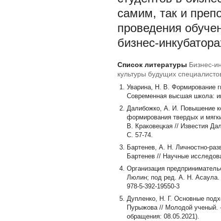
самим, так и преп
проведения обуче
бизнес-инкубатора
Список литературы
Бизнес-и
культуры будущих специалисто
Уварина, Н. В. Формирование г
Современная высшая школа: инно
Далибожко, А. И. Повышение к
формирования твердых и мягки
В. Краковецкая // Известия Да
С. 57-74.
Бартенев, А. Н. Личностно-ра
Бартенев // Научные исследован
Организация предпринимательск
Люлин; под ред. А. Н. Асаула. -
978-5-392-19550-3
Дупленко, Н. Г. Основные подх
Пурыжова // Молодой ученый. - 2
обращения: 08.05.2021).