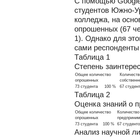
С помощью Google
студентов Южно-Ур
колледжа, на осно
опрошенных (67 че
1). Однако для это
сами респонденты (
Таблица 1
Степень заинтерес
Общее количество
Количеств
опрошенных
собственн
73 студента
100 %
67 студен
Таблица 2
Оценка знаний о 
Общее количество
Количество
опрошенных
предприним
73 студента
100 %
67 студент
Анализ научной л