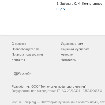
Забелин, С. Ф. Компетентност
образования / С. Ф. Забелин, 
Еще
теория и методика обучения. - 2
Рубин, Ю. Б. Высшее предприн
образование в России. - 2015. -
О проекте
Издательствам
Правообладателям
Научным журналам
Правила пользования
Авторам
Контакты
Читателям
Русский
Разработчик: ООО "Технологии мобильного чтения"
Государственная аккредитация IT: АО-20230321-12352390637-
2026 © SciUp.org — Платформа публикаций в области науки, те