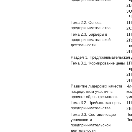
2
В
3
О
Ч
Тема 2.2. Основы
1
П
предпринимательства
2
С
Тема 2.3. Барьеры в
1
П
предпринимательской
2
Г
деятельности
н
3
П
Раздел 3. Предпринимательская д
Тема 3.1. Формирование цены
1
П
п
2
П
3
Н
Развитие лидерских качеств
Чл
посредством участия в
ко
проекте «День тренингов»
ум
Тема 3.2. Прибыль как цель
1
П
предпринимательства
2
В
Тема 3.3. Составляющие
По
успешности
По
предпринимательской
деятельности