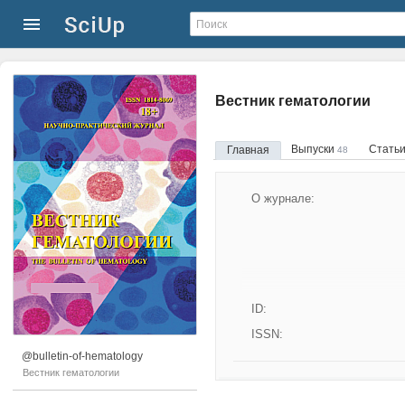
Вестник гематологии
Выпуски
Стать
Главная
48
О журнале:
ID:
ISSN:
@bulletin-of-hematology
Вестник гематологии