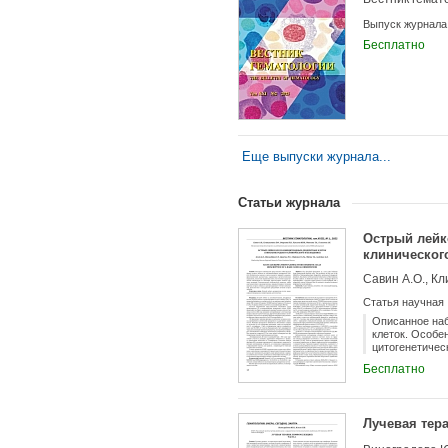
Выпуск журнала
Бесплатно
Еще выпуски журнала...
Статьи журнала
Острый лейк
клиническог
Савин А.О., Кл
Статья научная
Описанное наб
клеток. Особе
цитогенетичес
описаний данн
Бесплатно
фаза миелодис
заболевания, 
Лучевая тер