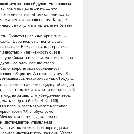
еской мужественной души. Еще совсем
ти, где ощущение «жить — это
еской личности». «Великая или жалкая,
 Не бывает жизни напополам. Каждый
надо самому, и в этом деле не бывает
ять. Экзистенциальные ориентиры и
ошены. Европеец стал испытывать
ществиться. Всегдашняя альтернатива
личностью и уединенностью. И в
мплуа» Сократа вновь стало смертельно.
видуальное вдохновение стало
 было прерогативой социальности.
ования обществу. А поскольку судьба
на ограничение полномочий самой судьбы
 оказывается вызовом социуму. «Сегодня
ф, — не в том ли источник и сегодняшней
згляд на жизнь. Это убежденная вера,
лать ее достойной» [4. C. 166].
м из первых рассматривает массовое
ервой трети XX в. обусловлен
Между тем власть, даже при ее
ым инструментом управления
циальных политиков. При переходе же
ановится инструментом насилия. Утрата