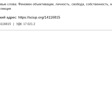
Феномен объективации
,
личность
,
свобода
,
собственность
,
спекция
кий адрес: https://sciup.org/14116815
4116815
| УДК:
17.021.2