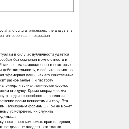
ocial and cultural processes; the analysis is
al philosophical introspection
ктуалам в силу их публичности удается
 особам без сомнения можно отнести и
м были весьма самонадеянны в некоторых
 и действительность, и всё, что возможно
кая эфемерная вещь, как его собственные
ит разное белье») и пестроту
 например, и всякая логическая форма,
ющим его душу. Кроме спорадических
рует редкие способность к апологии
ежение всеми ценностями и табу. Эта
ским «априорным формам…»: он не может
енному усмотрению, ни служить
 судимы…».
окупность неотъемлемых прав владения,
тное дело, не владеет: кто только