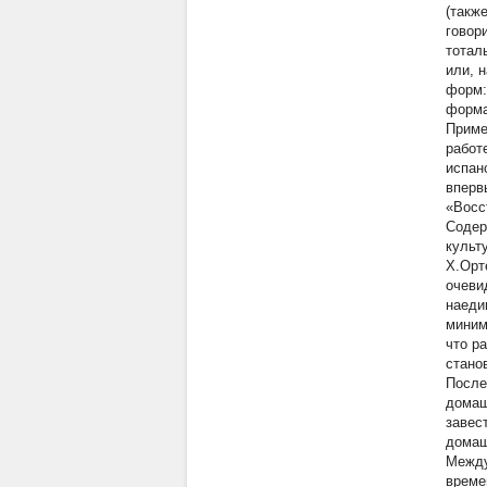
(такж
говор
тотал
или, 
форм:
форма
Приме
работ
испан
вперв
«Восс
Содер
культ
Х.Орт
очеви
наеди
миним
что р
стано
После
домаш
завес
домаш
Между
време