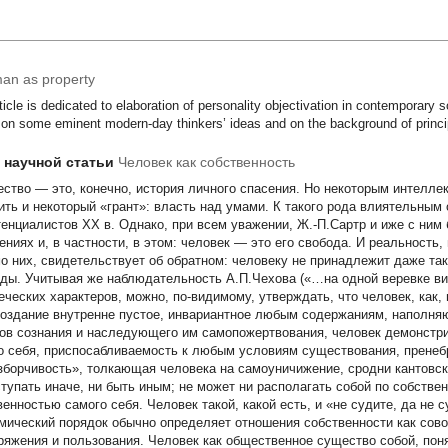
an as property
ticle is dedicated to elaboration of personality objectivation in contemporary s
on some eminent modern-day thinkers’ ideas and on the background of princip
т научной статьи
Человек как собственность
ество — это, конечно, история личного спасения. Но некоторым интелле
ить и некоторый «грант»: власть над умами. К такого рода влиятельным
тенциалистов XX в. Однако, при всем уважении, Ж.-П.Сартр и иже с ни
ениях и, в частности, в этом: человек — это его свобода. И реальность,
о них, свидетельствует об обратном: человеку не принадлежит даже та
ды. Учитывая же наблюдательность А.П.Чехова («…на одной веревке вис
еческих характеров, можно, по-видимому, утверждать, что человек, как,
создание внутренне пустое, инвариантное любым содержаниям, наполня
ов сознания и наследующего им самопожертвования, человек демонстри
о себя, приспосабливаемость к любым условиям существования, пренебр
зборчивость», толкающая человека на самоуничижение, сродни кантов
ступать иначе, ни быть иным; не может ни располагать собой по собств
венностью самого себя. Человек такой, какой есть, и «не судите, да не
мический порядок обычно определяет отношения собственности как сов
ряжения и пользования. Человек как общественное существо собой, поня