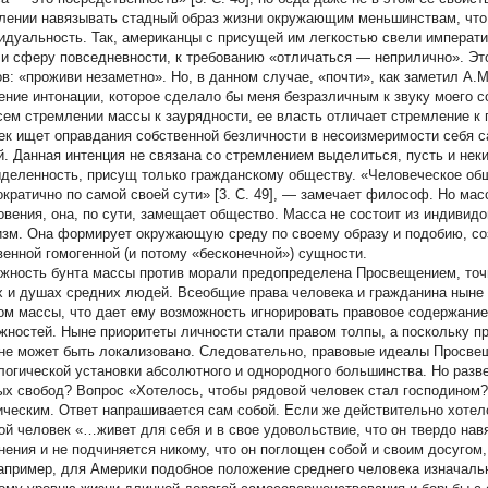
лении навязывать стадный образ жизни окружающим меньшинствам, что
идуальность. Так, американцы с присущей им легкостью свели императ
 и сферу повседневности, к требованию «отличаться — неприлично». Это
ов: «проживи незаметно». Но, в данном случае, «почти», как заметил А.М
ение интонации, которое сделало бы меня безразличным к звуку моего соб
сем стремлении массы к заурядности, ее власть отличает стремление к 
ек ищет оправдания собственной безличности в несоизмеримости себя с
й. Данная интенция не связана со стремлением выделиться, пусть и нек
ыделенность, присущ только гражданскому обществу. «Человеческое обще
ократично по самой своей сути» [3. C. 49], — замечает философ. Но мас
овения, она, по сути, замещает общество. Масса не состоит из индивидо
изм. Она формирует окружающую среду по своему образу и подобию, со
венной гомогенной (и потому «бесконечной») сущности.
жность бунта массы против морали предопределена Просвещением, точн
х и душах средних людей. Всеобщие права человека и гражданина нын
ом массы, что дает ему возможность игнорировать правовое содержание
жностей. Ныне приоритеты личности стали правом толпы, а поскольку пр
 не может быть локализовано. Следовательно, правовые идеалы Просве
логической установки абсолютного и однородного большинства. Но разве
ых свобод? Вопрос «Хотелось, чтобы рядовой человек стал господином?
ическим. Ответ напрашивается сам собой. Если же действительно хотело
ой человек «…живет для себя и в свое удовольствие, что он твердо нав
нения и не подчиняется никому, что он поглощен собой и своим досугом, 
Например, для Америки подобное положение среднего человека изначальн