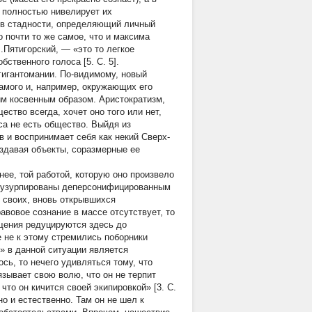
 полностью нивелирует их
ив стадности, определяющий личный
 почти то же самое, что и максима
.Пятигорский, — «это то легкое
ственного голоса [5. C. 5].
гигантомании. По-видимому, новый
амого и, например, окружающих его
им косвенным образом. Аристократизм,
ство всегда, хочет оно того или нет,
са не есть общество. Выйдя из
в и воспринимает себя как некий Сверх-
здавая объекты, соразмерные ее
ее, той работой, которую оно произвело
е узурпированы деперсонифицированным
 своих, вновь открывшихся
авовое сознание в массе отсутствует, то
щения редуцируются здесь до
 не к этому стремились поборники
» в данной ситуации является
сь, то нечего удивляться тому, что
язывает свою волю, что он не терпит
что он кичится своей экипировкой» [3. C.
о и естественно. Там он не шел к