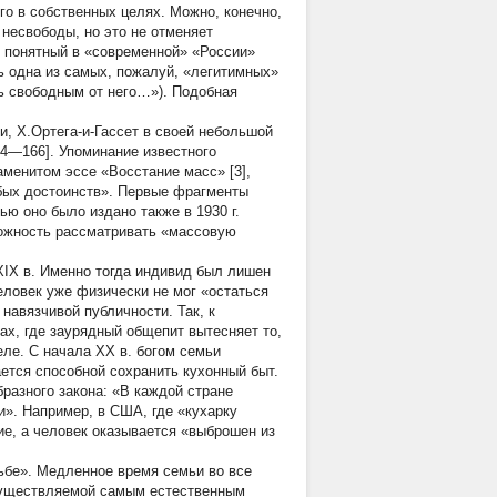
го в собственных целях. Можно, конечно,
несвободы, но это не отменяет
ль понятный в «современной» «России»
сь одна из самых, пожалуй, «легитимных»
ть свободным от него…»). Подобная
и, Х.Ортега-и-Гассет в своей небольшой
164—166]. Упоминание известного
аменитом эссе «Восстание масс» [3],
обых достоинств». Первые фрагменты
ью оно было издано также в 1930 г.
можность рассматривать «массовую
 XIX в. Именно тогда индивид был лишен
еловек уже физически не мог «остаться
 навязчивой публичности. Так, к
ах, где заурядный общепит вытесняет то,
ле. С начала XX в. богом семьи
ается способной сохранить кухонный быт.
разного закона: «В каждой стране
и». Например, в США, где «кухарку
ие, а человек оказывается «выброшен из
ьбе». Медленное время семьи во все
существляемой самым естественным