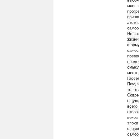
высок
масс 
прогр
пришл
этом 
самоо
Не по
жизни
форму
самос
прево
предп
смысл
место
Гассе
Почув
то, ч
Совре
ощуща
всего
отвра
веков
эпохи
спосо
самоо