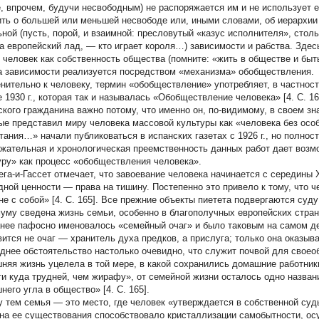
е, впрочем, будучи несвободным) не распоряжается им и не использует е
ить о большей или меньшей несвободе или, иными словами, об иерархии 
ьной (пусть, порой, и взаимной: пресловутый «казус исполнителя», сто
на европейский лад, — кто играет короля…) зависимости и рабства. Зде
 человек как собственность общества (помните: «жить в обществе и бы
 зависимости реализуется посредством «механизма» обобществления.
нительно к человеку, термин «обобществление» употребляет, в частност
е 1930 г., которая так и называлась «Обобществление человека» [4. С. 
ского гражданина важно потому, что именно он, по-видимому, в своем зн
ые представил миру человека массовой культуры как «человека без ос
тания…» начали публиковаться в испанских газетах с 1926 г., но полност
жательная и хронологическая преемственность данных работ дает воз
уру» как процесс «обобществления человека».
ега-и-Гассет отмечает, что завоевание человека начинается с середины
дной ценности — права на тишину. Постепенно это привело к тому, что ч
не с собой» [4. С. 165]. Все прежние объекты пиетета подвергаются суду
уму сведена жизнь семьи, особенно в благополучных европейских стран
анее пафосно именовалось «семейный очаг» и было таковым на самом де
вится не очаг — хранитель духа предков, а прислуга; только она оказыв
днее обстоятельство настолько очевидно, что служит почвой для своеоб
няя жизнь уцелела в той мере, в какой сохранились домашние работник
ти куда трудней, чем жирафу», от семейной жизни осталось одно назван
него угла в общество» [4. C. 165].
 тем семья — это место, где человек «утверждается в собственной суд
на ее существования способствовало кристаллизации самобытности, о