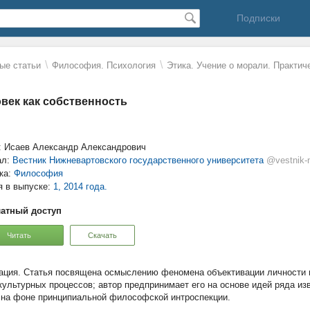
Подписки
\
\
ые статьи
Философия. Психология
Этика. Учение о морали. Практи
век как собственность
: Исаев Александр Александрович
ал:
Вестник Нижневартовского государственного университета
@vestnik-
ка:
Философия
я в выпуске:
1, 2014 года.
атный доступ
Читать
Скачать
Статья посвящена осмыслению феномена объективации личности 
культурных процессов; автор предпринимает его на основе идей ряда и
 на фоне принципиальной философской интроспекции.