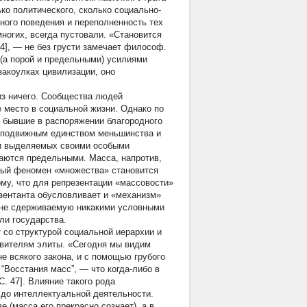
ко политического, сколько социально-
ного поведения и переполненность тех
ногих, всегда пустовали. «Становится
44], — не без грусти замечает философ.
(а порой и предельными) усилиями
акоулках цивилизации, оно
из ничего. Сообщества людей
е место в социальной жизни. Однако по
е бывшие в распоряжении благородного
е подвижным единством меньшинства и
 и выделяемых своими особыми
ваются предельными. Масса, напротив,
нный феномен «множества» становится
му, что для репрезентации «массовости»
езентанта обусловливает и «механизм»
 не сдерживаемую никакими условными
ли государства.
со структурой социальной иерархии и
авителям элиты. «Сегодня мы видим
е всякого закона, и с помощью грубого
Восстания масс”, — что когда-либо в
. 47]. Влияние такого рода
 до интеллектуальной деятельности.
е (масса его прекрасно сознает), а в