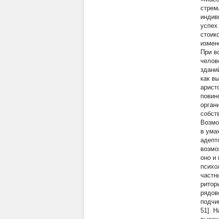
стрем
индив
успех
стоик
измен
При в
челов
здани
как в
арист
повин
орган
собст
Возмо
в ума
адепт
возмо
оно и
психо
частн
ритор
рядов
подчи
51]. 