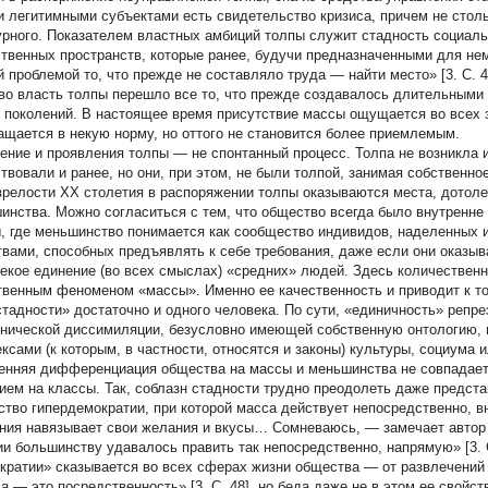
и легитимными субъектами есть свидетельство кризиса, причем не столь
урного. Показателем властных амбиций толпы служит стадность социаль
твенных пространств, которые ранее, будучи предназначенными для нем
й проблемой то, что прежде не составляло труда — найти место» [3. C. 
во власть толпы перешло все то, что прежде создавалось длительными 
 поколений. В настоящее время присутствие массы ощущается во всех з
ащается в некую норму, но оттого не становится более приемлемым.
ение и проявления толпы — не спонтанный процесс. Толпа не возникла 
твовали и ранее, но они, при этом, не были толпой, занимая собственно
зрелости XX столетия в распоряжении толпы оказываются места, дотол
инства. Можно согласиться с тем, что общество всегда было внутренн
, где меньшинство понимается как сообщество индивидов, наделенных
твами, способных предъявлять к себе требования, даже если они оказы
некое единение (во всех смыслах) «средних» людей. Здесь количестве
твенным феноменом «массы». Именно ее качественность и приводит к то
стадности» достаточно и одного человека. По сути, «единичность» репр
нической диссимиляции, безусловно имеющей собственную онтологию,
ксами (к которым, в частности, относятся и законы) культуры, социума и
енняя дифференциация общества на массы и меньшинства не совпадает 
ием на классы. Так, соблазн стадности трудно преодолеть даже предст
ство гипердемократии, при которой масса действует непосредственно, вн
ния навязывает свои желания и вкусы… Сомневаюсь, — замечает автор “
ии большинству удавалось править так непосредственно, напрямую» [3. C
кратии» сказывается во всех сферах жизни общества — от развлечений
а — это посредственность» [3. C. 48], но беда даже не в этом ее свойств