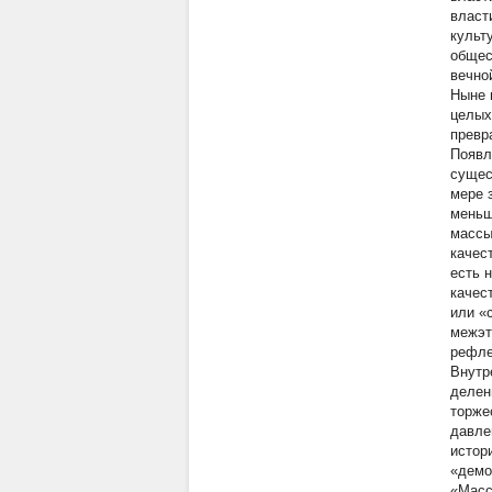
власт
культ
общес
вечно
Ныне 
целых
превр
Появл
сущес
мере 
меньш
массы
качес
есть 
качес
или «
межэт
рефле
Внутр
делен
торже
давле
истор
«демо
«Масс