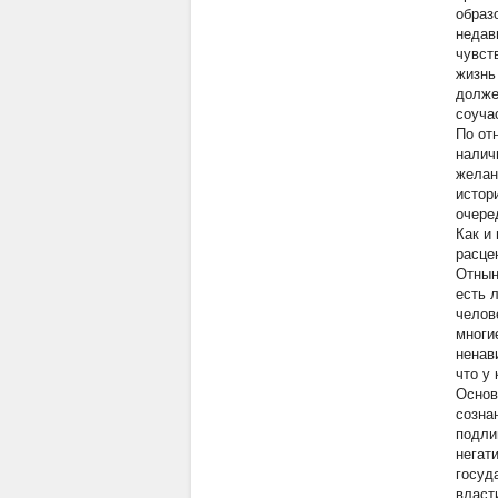
образ
недав
чувст
жизнь
долже
соуча
По от
налич
желан
истор
очере
Как и
расце
Отнын
есть 
челов
многи
ненав
что у
Основ
созна
подли
негат
госуд
власт