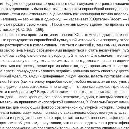
ом. Надежное одиночество домашнего очага служило и огранке классич
но отъединенность была влиятельным знаком европейской повседневнос
вовать себя единственным» оценивалось как «априорная истина человеч
 человека — это жизнь в одиночку..,— настаивает Х.Ортега-и-Гассет. —
н сам прожить свою жизнь… Пройти жизнь можно вдвоем, но прожить ее 
стников» [4. C. 165—166].
ношению к этим простым истинам, начало XX в. отмечено движением всп
ные преимущества европейской культурной истории были попросту отбр
ие раствориться в коллективном, слиться с массой и, тем самым, обоб
ии заключена между стремлениями выделиться и стать незаметным; пуб
дной раз выбор склоняется в сторону публичности. Это означает, что «а
 в классическую эпоху, желание иметь личного демона и право на инди
ниваться как преступление против общества, ведь право «иметь» всегда
е власть принуждает человека отдавать большую часть своего существ
личный удел, то, будучи доверенным лицом массы, власть притязает и 
ека. Теперь (как и в эпоху первобытности) любой независимый поступок
е, видимо, вновь затосковали по стаду.., — с горечью замечает филосо
исти к либерализму? Ведь либерализм — не столько политика, сколько в
 каждого — своя кровная, без права передачи, судьба, и каждый волен сде
ываясь на принципах философской социологии, Х.Ортега-и-Гассет одни
ние как доминирующий фактор современной культурной истории. Конец п
нным нашествием масс, полностью захвативших общественную власть. 
ивном и принудительном характере, остается единственным эффективн
арством и обществом, при условии, что она сосредоточена в руках офи
и в распоряжение неуправляемой толпы, она из средства управления ст