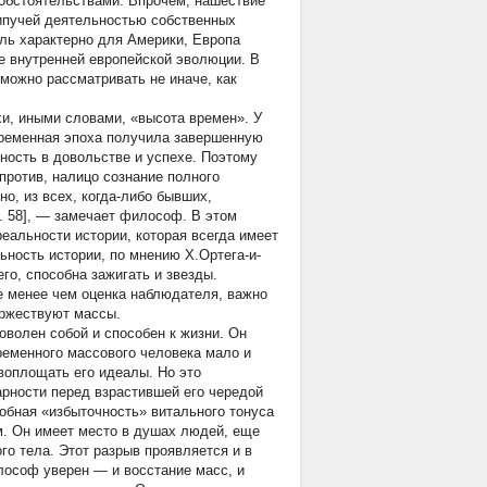
обстоятельствами. Впрочем, нашествие
кипучей деятельностью собственных
оль характерно для Америки, Европа
 внутренней европейской эволюции. В
можно рассматривать не иначе, как
и, иными словами, «высота времен». У
временная эпоха получила завершенную
бность в довольстве и успехе. Поэтому
против, налицо сознание полного
но, из всех, когда-либо бывших,
C. 58], — замечает философ. В этом
еальности истории, которая всегда имеет
льность истории, по мнению Х.Ортега-и-
го, способна зажигать и звезды.
е менее чем оценка наблюдателя, важно
торжествуют массы.
оволен собой и способен к жизни. Он
ременного массового человека мало и
воплощать его идеалы. Но это
арности перед взрастившей его чередой
добная «избыточность» витального тонуса
м. Он имеет место в душах людей, еще
о тела. Этот разрыв проявляется и в
илософ уверен — и восстание масс, и