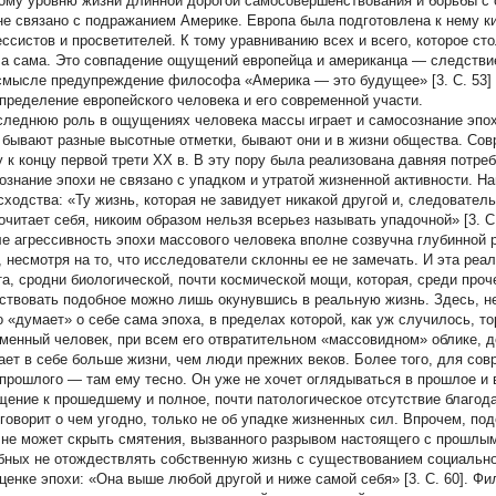
ому уровню жизни длинной дорогой самосовершенствования и борьбы с 
не связано с подражанием Америке. Европа была подготовлена к нему 
ессистов и просветителей. К тому уравниванию всех и всего, которое ст
а сама. Это совпадение ощущений европейца и американца — следствие
смысле предупреждение философа «Америка — это будущее» [3. C. 53] 
пределение европейского человека и его современной участи.
следнюю роль в ощущениях человека массы играет и самосознание эпох
 бывают разные высотные отметки, бывают они и в жизни общества. Со
 к концу первой трети XX в. В эту пору была реализована давняя потре
ознание эпохи не связано с упадком и утратой жизненной активности. На
сходства: «Ту жизнь, которая не завидует никакой другой и, следователь
очитает себя, никоим образом нельзя всерьез называть упадочной» [3. 
е агрессивность эпохи массового человека вполне созвучна глубинной р
, несмотря на то, что исследователи склонны ее не замечать. И эта реа
та, сродни биологической, почти космической мощи, которая, среди проче
ствовать подобное можно лишь окунувшись в реальную жизнь. Здесь, н
то «думает» о себе сама эпоха, в пределах которой, как уж случилось, 
менный человек, при всем его отвратительном «массовидном» облике, д
ет в себе больше жизни, чем люди прежних веков. Более того, для сов
 прошлого — там ему тесно. Он уже не хочет оглядываться в прошлое и 
щение к прошедшему и полное, почти патологическое отсутствие благод
 говорит о чем угодно, только не об упадке жизненных сил. Впрочем, по
 не может скрыть смятения, вызванного разрывом настоящего с прошлы
бных не отождествлять собственную жизнь с существованием социальног
ценке эпохи: «Она выше любой другой и ниже самой себя» [3. C. 60]. Ф