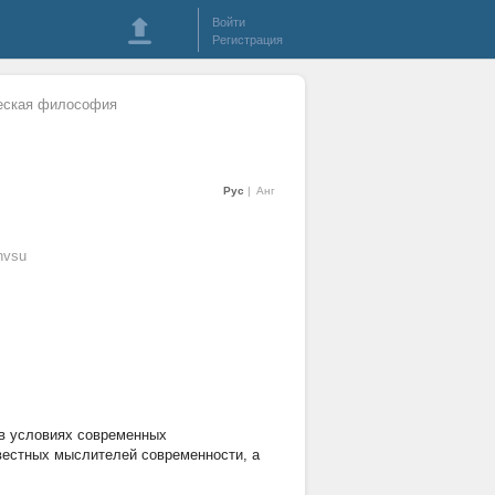
Войти
Регистрация
ческая философия
Рус
Анг
nvsu
в условиях современных
звестных мыслителей современности, а