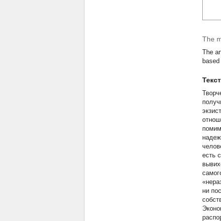
The m
The ar
based 
Текс
Творч
получ
экзис
отнош
помим
надеж
челов
есть 
вывих
самог
«нера
ни по
собст
Эконо
распо