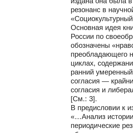
издана она была в
резонанс в научно
«Социокультурный 
Основная идея кни
России по своеобр
обозначены «нрав
преобладающего нр
циклах, содержан
ранний умеренный
согласия — крайн
согласия и либера
[См.: 3].
В предисловии к из
«…Анализ истории 
периодические рез