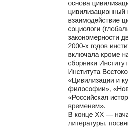
основа цивилизаци
цивилизационный к
взаимодействие ци
социологи (глоба
закономерности дв
2000-х годов инст
включала кроме н
сборники Институ
Института Востоко
«Цивилизации и к
философии», «Нов
«Российская истор
временем».
В конце ХХ — нач
литературы, посв