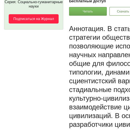
Бесплатный доступ
Серия: Социально-гуманитарные
науки
Читать
Скачать
Подписаться на Журнал
В стат
стратегии обществ
позволяющие испо
научных направле
общие для философ
типологии, динами
сциентистский вар
стадиальные подхо
культурно-цивилиз
взаимодействие ц
цивилизаций. В ос
разработчики циви