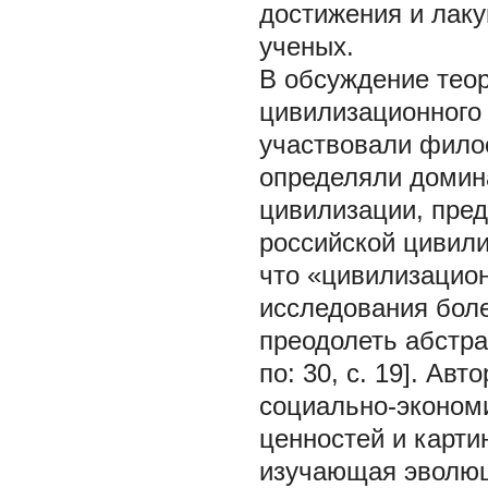
достижения и лаку
ученых.
В обсуждение тео
цивилизационного 
участвовали филос
определяли домин
цивилизации, пре
российской цивили
что «цивилизацио
исследования бол
преодолеть абстра
по: 30, с. 19]. Ав
социально-эконом
ценностей и карт
изучающая эволюц