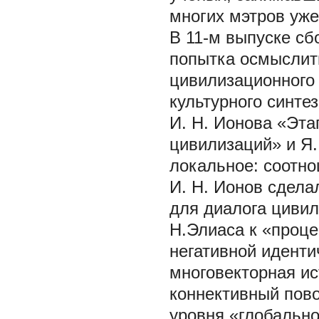
многих мэтров уже
В 11-м выпуске сб
попытка осмыслить
цивилизационного 
культурного синте
И. Н. Ионова «Эта
цивилизаций» и Я.
локальное: соотно
И. Н. Ионов сдела
для диалога цивил
Н.Элиаса к «проце
негативной иденти
многовекторная и
коннективный пово
уровня «глобально