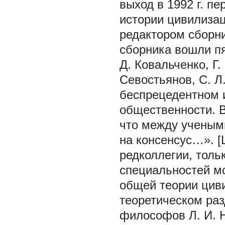
выход в 1992 г. п
истории цивилиза
редактором сборни
сборника вошли пя
Д. Ковальченко, Г.
Севостьянов, С. Л
беспрецедентном и
общественности. В
что между ученым
на консенсус…». [Ц
редколлегии, толь
специальностей м
общей теории циви
теоретическом раз
философов Л. И. Н