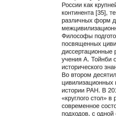
России как крупне
континента [35], 
различных форм ди
межцивилизационн
Философы подгото
посвященных цивил
диссертационные 
учения А. Тойнби 
исторического знан
Во втором десяти
цивилизационных 
истории РАН. В 201
«круглого стол» в
современное сост
подходов, с одной