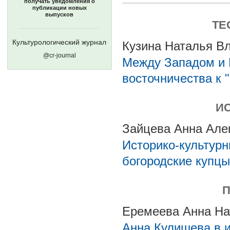
получать уведомления о
публикации новых
выпусков
ТЕ
Культурологический журнал
Кузина Наталья В
@cr-journal
Между Западом и В
восточничества к 
И
Зайцева Анна Але
Историко-культурн
богородские купцы
П
Еремеева Анна На
Анна Кулишева в и