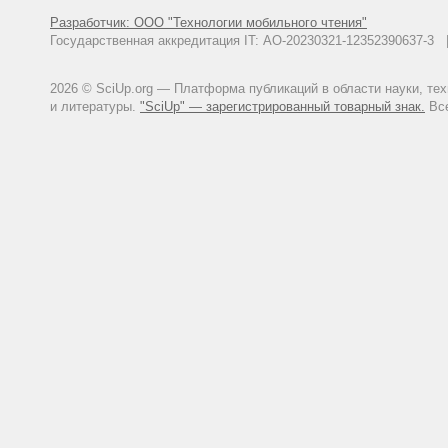
Разработчик: ООО "Технологии мобильного чтения"
Государственная аккредитация IT: АО-20230321-12352390637-
2026 © SciUp.org — Платформа публикаций в области науки, те
и литературы.
"SciUp" — зарегистрированный товарный знак.
Все