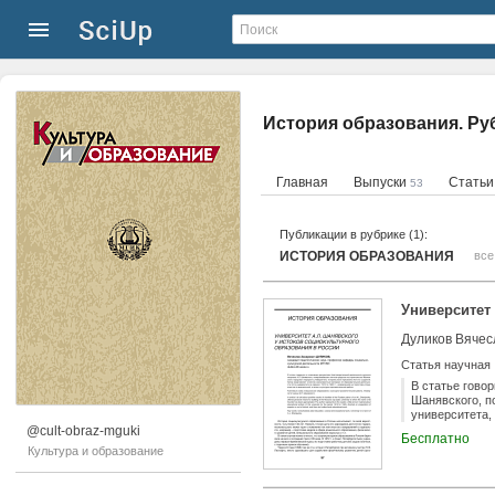
История образования. Ру
Главная
Выпуски
Стать
53
Публикации в рубрике (1):
ИСТОРИЯ ОБРАЗОВАНИЯ
все
Университет
Дуликов Вячес
Статья научная
В статье гово
Шанявского, п
университета,
материал об об
@cult-obraz-mguki
Бесплатно
подготовку сп
Культура и образование