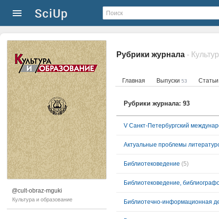
Рубрики журнала
- Культу
Главная
Выпуски
Стать
53
Рубрики журнала: 93
V Санкт-Петербургский междуна
Актуальные проблемы литератур
Библиотековедение
(5)
Библиотековедение, библиографо
@cult-obraz-mguki
Культура и образование
Библиотечно-информационная д