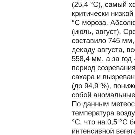
(25,4 °С), самый х
критически низкой
°С мороза. Абсол
(июль, август). С
составило 745 мм,
декаду августа, вс
558,4 мм, а за го
период созревания
сахара и вызрева
(до 94,9 %), пониж
собой аномальные 
По данным метеост
температура воздух
°C, что на 0,5 °C 
интенсивной вегет