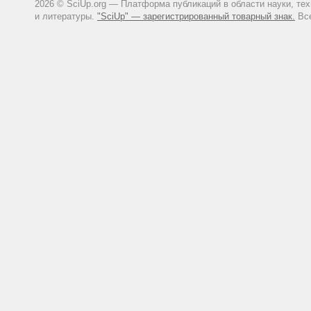
2026 © SciUp.org — Платформа публикаций в области науки, те
винограда / под ред. К.А. Серп
и литературы.
"SciUp" — зарегистрированный товарный знак.
Все
Система виноградарства Красно
СКЗНИИСиВ, Департамент сель
Краснодар, 2007. 125 с.
Современные методологические
ред. Г.В. Еремина. Краснодар:
Методы полевых экологических и
др.]. Саранск, 2014. 412 с.
Ткаченко Ю.Ю., Денисов В.И. 
н/Д., 2015. 79 с.
Горбунов И.В. Изучение новых
Плодоводство и виноградарство
Горбунов И.В. Особенности фе
в связи с аномальными погодны
Dubois P. Volatile phenols in wine
Horwood. Chi-chester, 1983. P. 