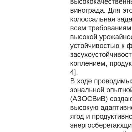
высококачественн
винограда. Для эт
колоссальная зада
всем требованиям 
высокой урожайно
устойчивостью к ф
засухоустойчивос
коплением, продук
4].
В ходе проводимы
зональной опытной
(АЗОСВиВ) создаю
высокую адаптивно
ягод и продуктивн
энергосберегающих