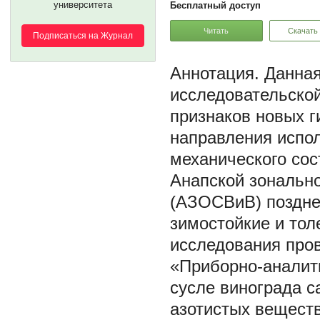
университета
Бесплатный доступ
Читать
Скачать
Подписаться на Журнал
Данная
исследовательско
признаков новых 
направления испол
механического сос
Анапской зонально
(АЗОСВиВ) поздне
зимостойкие и то
исследования пров
«Приборно-анали
сусле винограда с
азотистых веществ