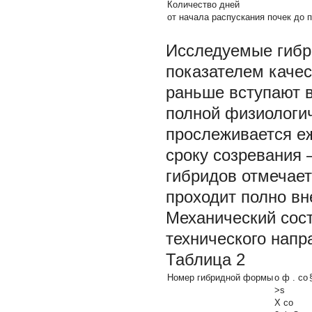
Количество дней
от начала распускания почек до 
Исследуемые гиб
показателем качес
раньше вступают в
полной физиологич
прослеживается е
сроку созревания 
гибридов отмечает
проходит полно вн
Механический сос
технического напра
Таблица 2
Номер гибридной формы
о ф . со
>s
X со