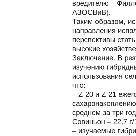
вредителю – Филл
АЗОСВиВ).
Таким образом, и
направления испо
перспективы стать
высокие хозяйстве
Заключение.
В рез
изучению гибридн
использования сел
что:
– Z-20 и Z-21 еже
сахаронакоплению –
среднем за три го
Совиньон – 22,7 г
– изучаемые гибр