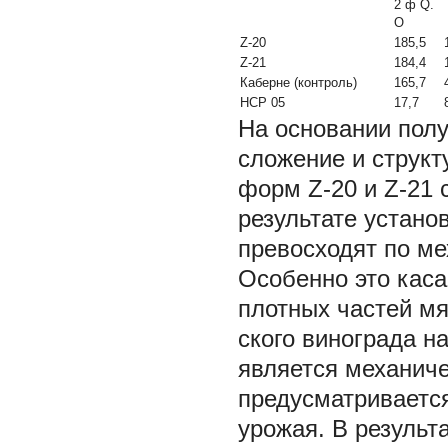
2 ф Q.
О
Z-20
185,5
Z-21
184,4
Каберне (контроль)
165,7
НСР
05
17,7
На основании пол
сложение и структ
форм Z-20 и Z-21 
результате устан
превосходят по ме
Особенно это каса
плотных частей мя
ского винограда н
является механиче
предусматривается
урожая. В результ