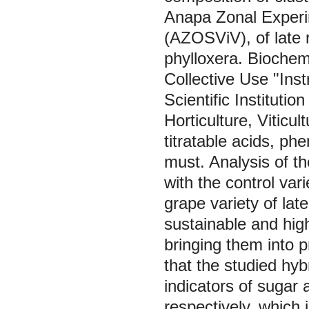
Anapa Zonal Experi
(AZOSViV), of late r
phylloxera. Biochemi
Collective Use "Ins
Scientific Instituti
Horticulture, Viticu
titratable acids, ph
must. Analysis of t
with the control var
grape variety of lat
sustainable and hig
bringing them into p
that the studied hy
indicators of sugar
respectively, which