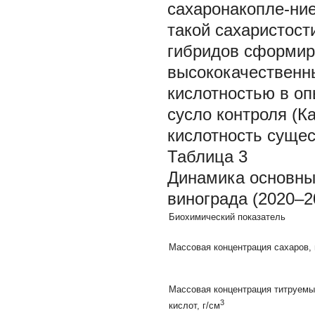
сахаронакопле-ние 
такой сахаристост
гибридов сформир
высококачественн
кислотностью в оп
сусло контроля (К
кислотность сущес
Таблица 3
Динамика основны
винограда (2020–20
Биохимический показатель
Массовая концентрация сахаров, 
Массовая концентрация титруем
3
кислот, г/см