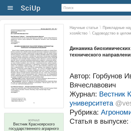
\
Научные статьи
Прикладные нау
\
хозяйство
Садоводство в целом
Динамика биохимических
технического направлен
Автор: Горбунов И
Вячеславович
Журнал:
Вестник К
университета
@ves
Рубрика:
Агроном
Статья в выпуске:
ЖУРНАЛ
Вестник Красноярского
государственного аграрного