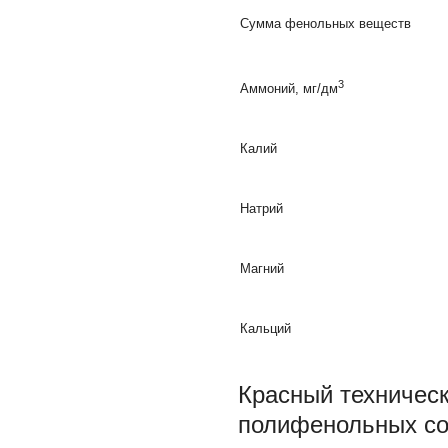
Сумма фенольных веществ
3
Аммоний, мг/дм
Калий
Натрий
Магний
Кальций
Красный техническ
полифенольных со