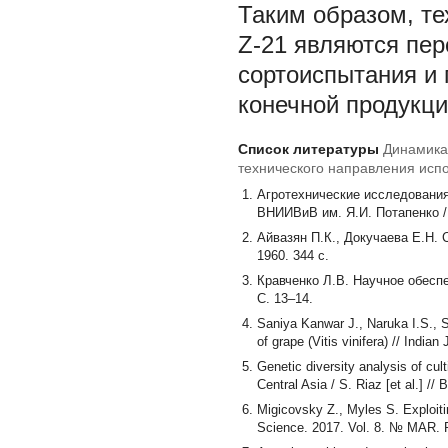
Таким образом, т
Z-21 являются пер
сортоиспытания и 
конечной продукци
Список литературы
Динамика
технического направления исп
Агротехнические исследовани
ВНИИВиВ им. Я.И. Потапенко / 
Айвазян П.К., Докучаева Е.Н. 
1960. 344 с.
Кравченко Л.В. Научное обесп
С. 13–14.
Saniya Kanwar J., Naruka I.S., S
of grape (Vitis vinifera) // India
Genetic diversity analysis of cul
Central Asia / S. Riaz [et al.] /
Migicovsky Z., Myles S. Exploitin
Science. 2017. Vol. 8. № MAR. P