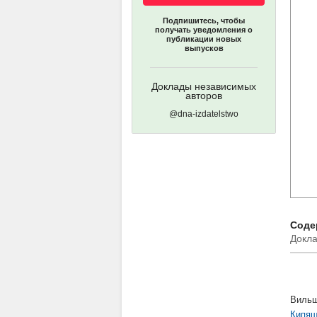
Подпишитесь, чтобы
получать уведомления о
публикации новых
выпусков
Доклады независимых
авторов
@dna-izdatelstwo
Соде
Докла
Вильш
Кипящ