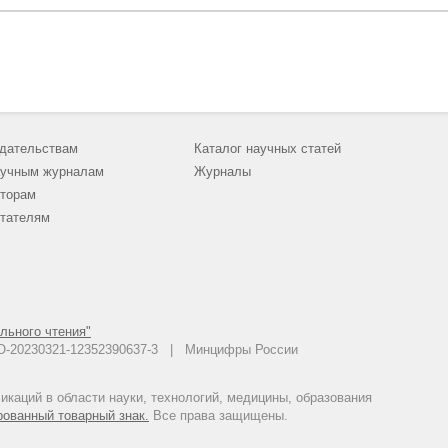
дательствам
Каталог научных статей
учным журналам
Журналы
торам
тателям
льного чтения"
 АО-20230321-12352390637-3 | Минцифры России
каций в области науки, технологий, медицины, образования
рованный товарный знак.
Все права защищены.