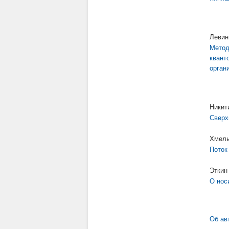
Левин
Метод
квант
орган
Никит
Сверх
Хмель
Поток
Эткин
О нос
Об ав