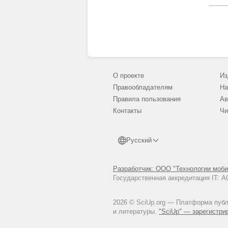
О проекте
Из
Правообладателям
На
Правила пользования
Ав
Контакты
Чи
Русский
Разработчик: ООО "Технологии моби
Государственная аккредитация IT:
2026 © SciUp.org — Платформа публи
и литературы.
"SciUp" — зарегистри