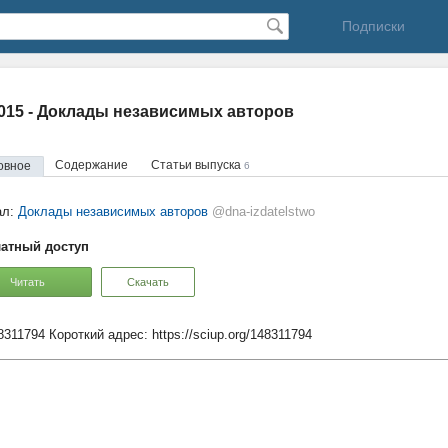
Подписки
2015 - Доклады независимых авторов
Содержание
Статьи выпуска
овное
6
ал:
Доклады независимых авторов
@dna-izdatelstwo
атный доступ
Читать
Скачать
48311794
Короткий адрес:
https://sciup.org/148311794