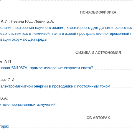
ПСИХОБИОФИЗИКА
 А.И., Левина Р.С., Левин Б.А.
ология построения научного знания, характерного для динамического в
овых систем как в нежиивой, так и в живой пространственно- временной 
изации окружающей среды
ФИЗИКА И АСТРОНОМИЯ
ин А.П.
новая SN1987A: прямое измерение скорости света?
ник С.И.
 электромагнитной энергии в проводнике с постоянным током
 В.А.
ителе неопознанных излучений
ОБ АВТОРАХ
торах