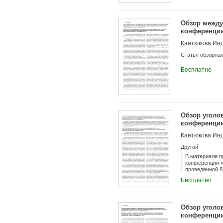
Обзор между
конференции
правопримене
Кантюкова Инд
Статья обзорна
Бесплатно
Обзор уголо
конференции
правопримен
Кантюкова Инд
Другой
В материале п
конференции «
проведенной 8
Бесплатно
Обзор уголо
конференции