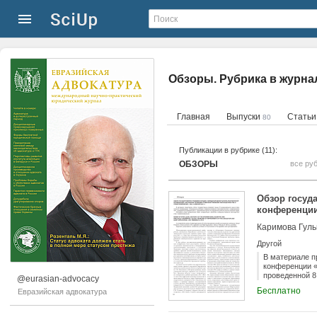
Обзоры. Рубрика в журн
Главная
Выпуски
Стать
80
Публикации в рубрике (11):
ОБЗОРЫ
все ру
Обзор госуд
конференции
правопримен
Каримова Гул
Другой
В материале п
конференции «
проведенной 8
@eurasian-advocacy
Бесплатно
Евразийская адвокатура