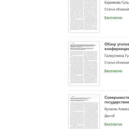
правопримене
Каримова Гул
Статья обзорна
Бесплатно
Обзор уголо
конференции
правопримен
Галиуллина Г
права, Уфа, 
Статья обзорна
Бесплатно
Совершенств
государстве
Кулагин Алекс
Другой
Бесплатно