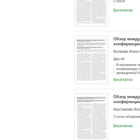
Статья
Бесплатно
Обзор между
конференции
правопримен
Волкова Инна
Другой
В материале п
конференции «
проведенной 8
Бесплатно
Обзор между
конференции
правопримене
Кантюкова Инд
Статья обзорна
Бесплатно