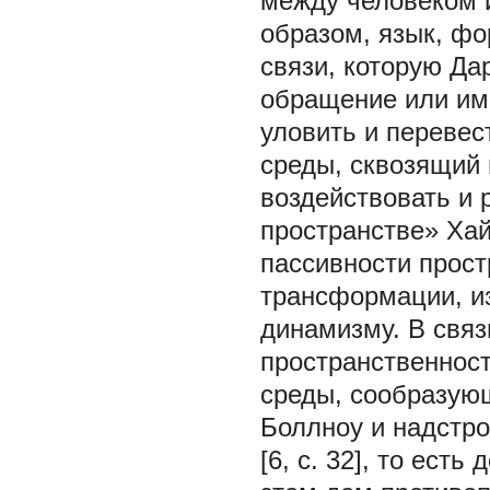
между человеком и
образом, язык, ф
связи, которую Дар
обращение или им
уловить и перевес
среды, сквозящий
воздействовать и 
пространстве» Хай
пассивности прост
трансформации, и
динамизму. В связ
пространственнос
среды, сообразую
Боллноу и надстро
[6, c. 32], то ест