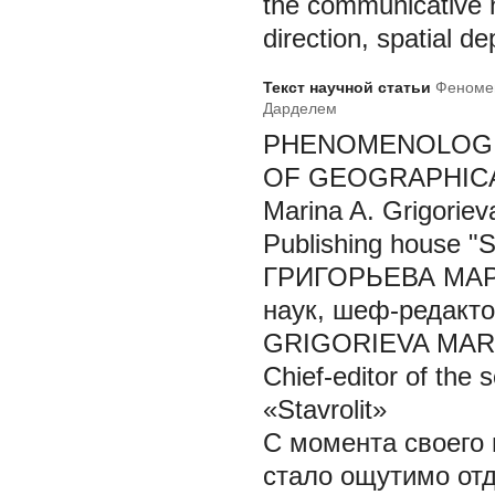
the communicative 
direction, spatial de
Текст научной статьи
Феномен
Дарделем
PHENOMENOLOGI
OF GEOGRAPHICA
Marina A. Grigoriev
Publishing house "St
ГРИГОРЬЕВА МАРИ
наук, шеф-редакт
GRIGORIEVA MARINA
Chief-editor of the 
«Stavrolit»
С момента своего 
стало ощутимо отд