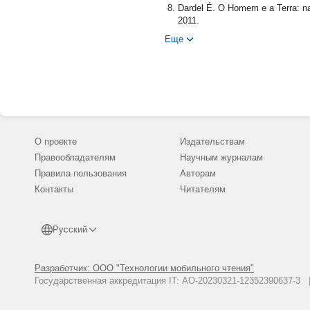
Dardel É. O Homem e a Terra: nat
2011.
Davim D. E. M. O homem e a terr
Еще
Рр. 249-252. URL: http://pepsic
Foucault M. Des espaces autres
Malanski L. M. Éric Dardel - O h
N1. Pp. 135-142.
Merleau-Ponty M. Phenomenology 
Raffestin C. Pourquoi navons-nou
О проекте
Издательствам
481.
Правообладателям
Научным журналам
Vallaux C. Le Sol et L'État. Pari
Правила пользования
Авторам
Контакты
Читателям
Русский
Разработчик: ООО "Технологии мобильного чтения"
Государственная аккредитация IT: АО-20230321-12352390637-