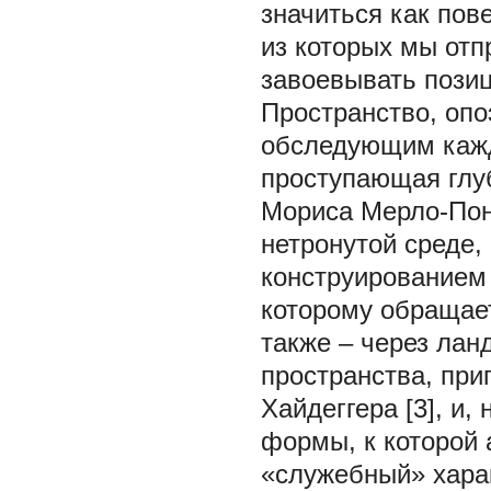
значиться как пове
из которых мы отп
завоевывать позиц
Пространство, опо
обследующим кажд
проступающая глуб
Мориса Мерло-Понт
нетронутой среде,
конструированием 
которому обращает
также – через ла
пространства, при
Хайдеггера [3], и,
формы, к которой 
«служебный» хара