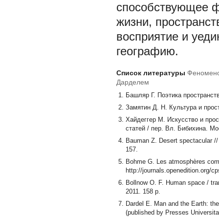
способствующее ф
жизни, пространст
восприятие и уеди
географию.
Список литературы
Феномено
Дарделем
Башляр Г. Поэтика пространства
Замятин Д. H. Культура и прос
Хайдеггер М. Искусство и прос
статей / пер. Вл. Бибихина. Мос
Bauman Z. Desert spectacular // 
157.
Bohme G. Les atmosphères comme 
http://journals.openedition.org/c
Bollnow O. F. Human space / tra
2011. 158 p.
Dardel E. Man and the Earth: the
(published by Presses Universita