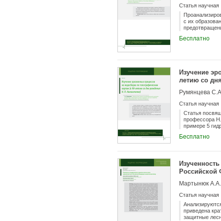
Статья научная
Проанализиро
с их образова
предотвращени
мероприятий.
Бесплатно
Изучение эр
летию со дня
Румянцева С.А
Статья научная
Статья посвящ
профессора Н.
примере 5 гид
является уже 
Бесплатно
эрозионных пр
Изученность
Российской 
Мартынюк А.А.,
Статья научная
Анализируются
приведена кра
защитные лесн