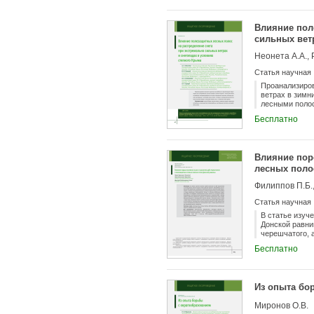
восстановилис
индексами Жак
кардинально и
Влияние пол
пожаров наибо
сильных вет
Неонета А.А., 
Статья научная
Проанализиров
ветрах в зимн
лесными полос
сильного ветра
Бесплатно
Влияние пор
лесных поло
Филиппов П.Б.,
Статья научная
В статье изуч
Донской равни
черешчатого, 
Анализируются
Бесплатно
полосах за 30-
средние годич
полезащитных 
спутником дуб
Из опыта бо
сильное конку
развития.
Миронов О.В.