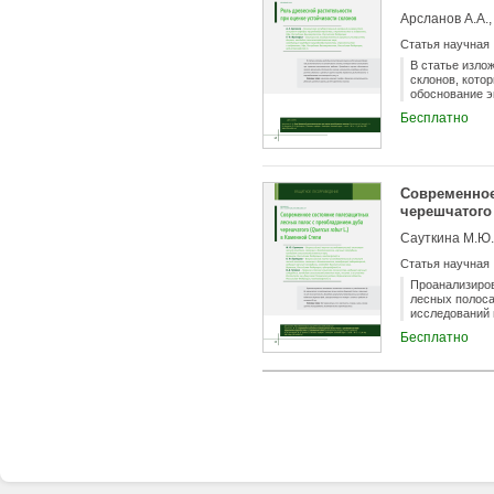
шт./га. Сохра
Арсланов А.А.,
представлены 
периода, дост
Статья научная
основании исс
полос ведение
В статье изло
данных лесора
склонов, кото
необходимо пр
обоснование э
вязовниках тр
сцепления гру
Бесплатно
Современное
черешчатого 
Сауткина М.Ю.,
Статья научная
Проанализиров
лесных полоса
исследований 
133.
Бесплатно