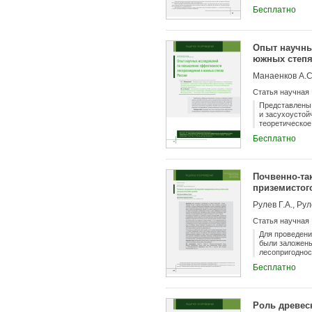
своеобразными
Бесплатно
защищая берег
создания и вы
кустарниковых
ними, ухода з
Опыт научны
возрастными х
южных степя
роста на знач
повышению уст
Манаенков А.С.
по созданию н
Статья научная
Представлены 
и засухоустой
теоретическое
искусственных
Бесплатно
полупустыни и
Почвенно-та
приземистого
Рулев Г.А., Рул
Статья научная
Для проведени
были заложены
лесопригоднос
породой в сос
Бесплатно
субдубравных 
чистыми древо
пробных площа
сохранившихся
Роль древес
Они созданы п