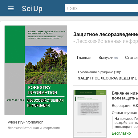
Защитное лесоразведение
- Лесохозяйственная инфо
Главная
Выпуски
Стать
55
Публикации в рубрике (10):
ЗАЩИТНОЕ ЛЕСОРАЗВЕДЕНИЕ
Влияние низ
полезащитны
Верещагин Е.К
Статья научная
На примере Го
@forestry-information
воздействия н
мониторинг во
Лесохозяйственная информация
участках, зало
Бесплатно
через 5 лет п