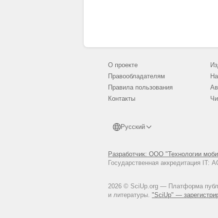
О проекте
Из
Правообладателям
На
Правила пользования
Ав
Контакты
Чи
Русский
Разработчик: ООО "Технологии моби
Государственная аккредитация IT:
2026 © SciUp.org — Платформа публи
и литературы.
"SciUp" — зарегистри