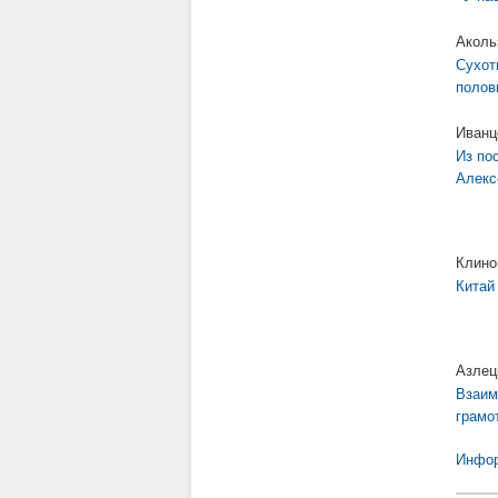
Аколь
Сухот
полов
Иванц
Из по
Алекс
Клино
Китай
Азлец
Взаим
грамо
Инфор