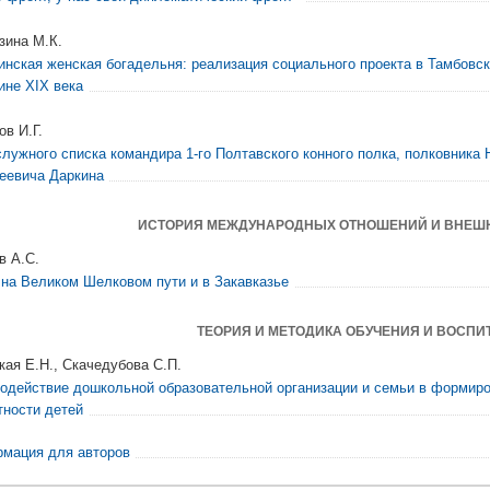
зина М.К.
инская женская богадельня: реализация социального проекта в Тамбовск
ине XIX века
ов И.Г.
служного списка командира 1-го Полтавского конного полка, полковника
еевича Даркина
ИСТОРИЯ МЕЖДУНАРОДНЫХ ОТНОШЕНИЙ И ВНЕШ
в А.С.
 на Великом Шелковом пути и в Закавказье
ТЕОРИЯ И МЕТОДИКА ОБУЧЕНИЯ И ВОСПИ
кая Е.Н., Скачедубова С.П.
одействие дошкольной образовательной организации и семьи в формир
тности детей
мация для авторов