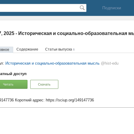
Подписки
17, 2025 - Историческая и социально-образовательная 
Содержание
Статьи выпуска
овное
6
ал:
Историческая и социально-образовательная мысль
@hist-edu
атный доступ
Читать
Скачать
49147736
Короткий адрес:
https://sciup.org/149147736