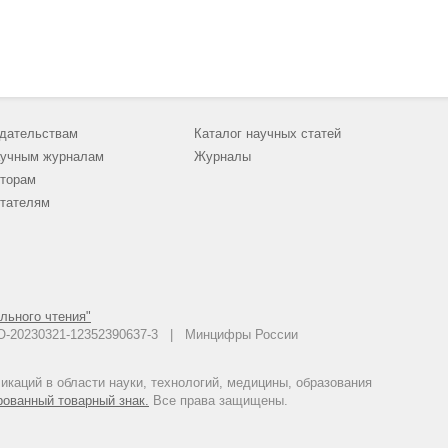
дательствам
Каталог научных статей
учным журналам
Журналы
торам
тателям
льного чтения"
 АО-20230321-12352390637-3 | Минцифры России
каций в области науки, технологий, медицины, образования
рованный товарный знак.
Все права защищены.