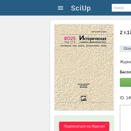
2 т.
Осн
Журн
Беспл
ID: 1
Подписаться на Журнал