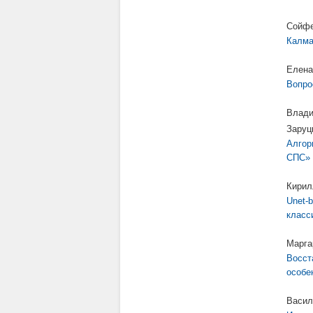
Сойфе
Калма
Елена
Вопро
Влади
Заруц
Алгор
СПС»
Кирил
Unet-
класс
Марга
Восст
особе
Васил