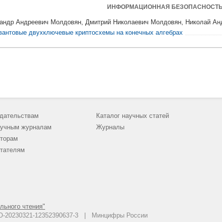
ИНФОРМАЦИОННАЯ БЕЗОПАСНОСТ
андр Андреевич Молдовян, Дмитрий Николаевич Молдовян, Николай А
вантовые двухключевые криптосхемы на конечных алгебрах
дательствам
Каталог научных статей
учным журналам
Журналы
торам
тателям
льного чтения"
 АО-20230321-12352390637-3 | Минцифры России