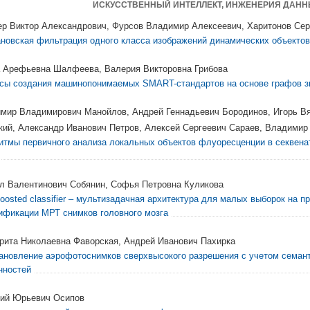
ИСКУССТВЕННЫЙ ИНТЕЛЛЕКТ, ИНЖЕНЕРИЯ ДАНН
р Виктор Александрович, Фурсов Владимир Алексеевич, Харитонов Сер
новская фильтрация одного класса изображений динамических объектов
 Арефьевна Шалфеева, Валерия Викторовна Грибова
сы создания машинопонимаемых SMART-стандартов на основе графов з
мир Владимирович Манойлов, Андрей Геннадьевич Бородинов, Игорь В
кий, Александр Иванович Петров, Алексей Сергеевич Сараев, Владими
итмы первичного анализа локальных объектов флуоресценции в секвен
л Валентинович Собянин, Софья Петровна Куликова
boosted classifier – мультизадачная архитектура для малых выборок на п
ификации МРТ снимков головного мозга
рита Николаевна Фаворская, Андрей Иванович Пахирка
ановление аэрофотоснимков сверхвысокого разрешения с учетом семан
нностей
ий Юрьевич Осипов