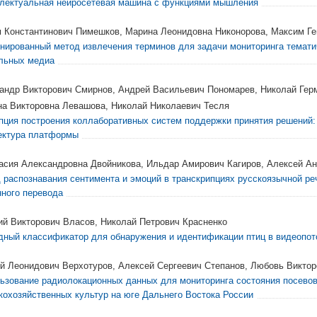
лектуальная нейросетевая машина с функциями мышления
 Константинович Пимешков, Марина Леонидовна Никонорова, Максим Г
нированный метод извлечения терминов для задачи мониторинга темати
льных медиа
андр Викторович Смирнов, Андрей Васильевич Пономарев, Николай Гер
на Викторовна Левашова, Николай Николаевич Тесля
пция построения коллаборативных систем поддержки принятия решений:
ектура платформы
асия Александровна Двойникова, Ильдар Амирович Кагиров, Алексей А
 распознавания сентимента и эмоций в транскрипциях русскоязычной ре
ного перевода
ий Викторович Власов, Николай Петрович Красненко
дный классификатор для обнаружения и идентификации птиц в видеопот
й Леонидович Верхотуров, Алексей Сергеевич Степанов, Любовь Викто
ьзование радиолокационных данных для мониторинга состояния посево
кохозяйственных культур на юге Дальнего Востока России