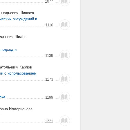
1077
еннадьевич Шишаев
ческих обсуждений в
1110
манович Шилов,
 подход и
1139
натольевич Карпов
чи с использованием
1173
оке
1199
ровна Илларионова
в
1221