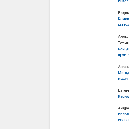
Интел
Вадим
Комби
социа
Алекс
Татья
Конце
архит
Анаст
Метод
машин
Евген
Каска
Андре
Испол
сельс