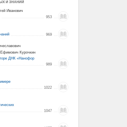
ЫХ И ЗНАНИЙ
гей Иванович
953
наний
969
ячеславович
р Ефимович Курочкин
аторе ДНК «Нанофор
989
римере
1022
тических
1047