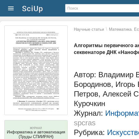
\
Научные статьи
Математика. Ес
Алгоритмы первичного а
секвенаторе ДНК «Наноф
Автор: Владимир 
Бородинов, Игорь
Петров, Алексей 
Курочкин
Журнал:
Информат
spcras
ЖУРНАЛ
Рубрика:
Искусств
Информатика и автоматизация
(Труды СПИИРАН)