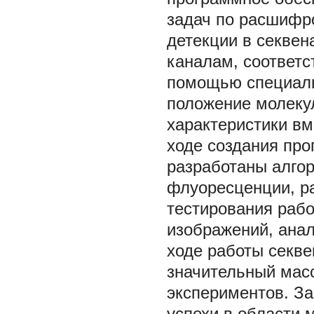
задач по расшифр
детекции в секвен
каналам, соответс
помощью специаль
положение молеку
характеристики в
ходе создания пр
разработаны алго
флуоресценции, ра
тестирования раб
изображений, ана
ходе работы секве
значительный мас
экспериментов. За
успехи в области 