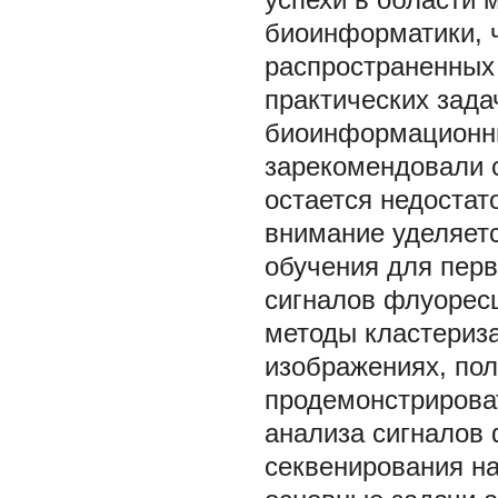
биоинформатики, ч
распространенных
практических зада
биоинформационны
зарекомендовали с
остается недостат
внимание уделяет
обучения для перв
сигналов флуорес
методы кластериза
изображениях, пол
продемонстрирова
анализа сигналов
секвенирования н