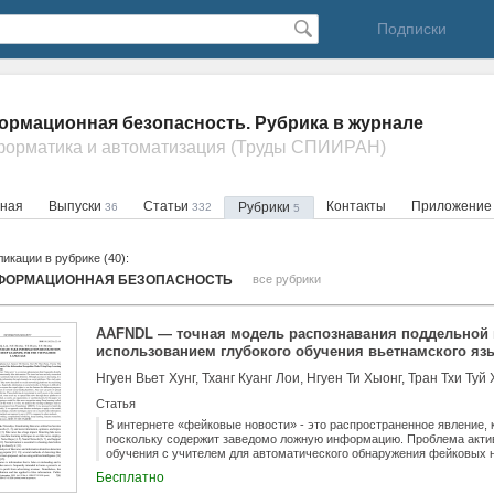
Подписки
рмационная безопасность. Рубрика в журнале
форматика и автоматизация (Труды СПИИРАН)
вная
Выпуски
Статьи
Контакты
Приложение
Рубрики
36
332
5
икации в рубрике (40):
ФОРМАЦИОННАЯ БЕЗОПАСНОСТЬ
все рубрики
AAFNDL — точная модель распознавания поддельной
использованием глубокого обучения вьетнамского яз
Нгуен Вьет Хунг, Тханг Куанг Лои, Нгуен Ти Хыонг, Тран Тхи Туй 
Статья
В интернете «фейковые новости» - это распространенное явление, 
поскольку содержит заведомо ложную информацию. Проблема акти
обучения с учителем для автоматического обнаружения фейковых но
прежнему ограничивается идентификацией ложной информации чер
Бесплатно
Это исследование направлено на повышение надежности обнаруже