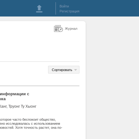
Войти
Регистрация
Журнал
Сортировать
 информации с
ыка
Ханг, Труонг Ту Хыонг
которое часто беспокоит общество,
вно исследовалась с использованием
востей. Хотя точность растет, она по-
ез каналы на социальных платформах.
ния фейковых новостей на платформах