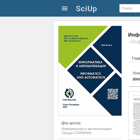
Инфо
- Ин
Гла
Публ
ИН
@ia-spcras
Информатика и автоматизация
(Труды СПИИРАН)