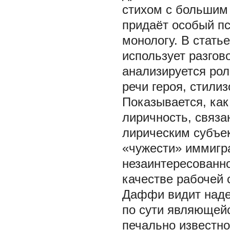
стихом с большим
придаёт особый п
монологу. В стать
использует разгов
анализируется рол
речи героя, стили
Показывается, как
лиричность, связа
лирическим субъек
«чужести» иммигра
незаинтересованн
качестве рабочей с
Даффи видит наде
по сути являющей
печально известно