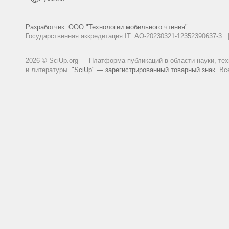
Mendelson Ch. The Gospel Truth 
Разработчик: ООО "Технологии мобильного чтения"
Государственная аккредитация IT: АО-20230321-12352390637-
2026 © SciUp.org — Платформа публикаций в области науки, те
и литературы.
"SciUp" — зарегистрированный товарный знак.
Все