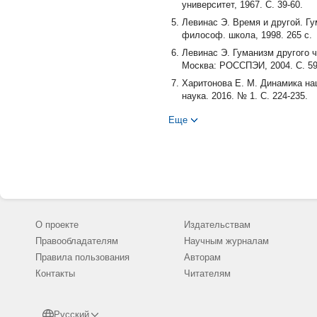
университет, 1967. С. 39-60.
Левинас Э. Время и другой. Гу
философ. школа, 1998. 265 с.
Левинас Э. Гуманизм другого ч
Москва: РОССПЭИ, 2004. С. 59
Харитонова Е. М. Динамика на
наука. 2016. № 1. С. 224-235.
Хахалкина Е. В. Иммиграционн
Еще
Вестник Томского государствен
Anderson H. Christmas Carol // 
Carol Ann Duffy // An Anthology 
and Vladimir Ganin. Oxford: Pers
Bentley N. Postcolonialism, Multi
Edinburgh University Press, 2008
Deer P. British Cospolitanism af
О проекте
Издательствам
Boxall. Cambridge: Camdridge Un
Правообладателям
Научным журналам
Harding J. Migrants and Migrant W
Правила пользования
Авторам
Russian Universities. 2015. № 9 (
Контакты
Читателям
Hewitt K. Introduction // An Ant
Hewitt and Vladimir Ganin. Oxfor
May W. Immigrants and Exiles //
Русский