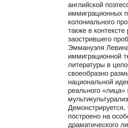
английской поэтес
иммиграционных п
колониального про
также в контекст
заострившего про
Эммануэля Левина
иммиграционной т
литературы в цело
своеобразно разм
национальной иден
реального «лица» 
мультикультурали
Демонстрируется, 
построено на особ
драматического ли