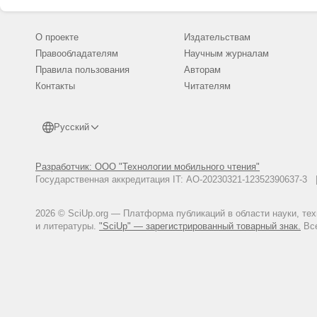
стремлением к
культурного кр
что оказывало
Перелешина от
О проекте
Издательствам
отношению к с
творческой жи
Правообладателям
Научным журналам
политической 
духовного рос
Правила пользования
Авторам
определить зн
Контакты
Читателям
коммуникации 
Дальнего Восто
Русский
Разработчик: ООО "Технологии мобильного чтения"
Государственная аккредитация IT: АО-20230321-12352390637-
2026 © SciUp.org — Платформа публикаций в области науки, те
и литературы.
"SciUp" — зарегистрированный товарный знак.
Все