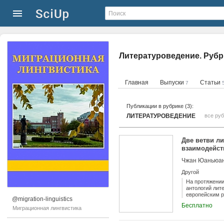
Литературоведение. Рубр
Главная
Выпуски
Статьи
7
Публикации в рубрике (3):
ЛИТЕРАТУРОВЕДЕНИЕ
все ру
Две ветви л
взаимодейст
Чжан Юаньюа
Другой
На протяжении
антологий лит
европейским р
@migration-linguistics
ветвь литерат
Бесплатно
исследованию 
Миграционная лингвистика
проводится со
тематическом 