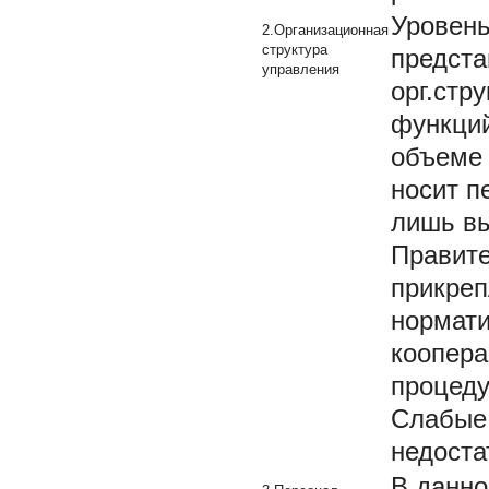
Уровень
2.Организационная
структура
предста
управления
орг.стр
функций
объеме 
носит п
лишь вы
Правите
прикреп
нормати
коопера
процеду
Слабые 
недоста
В данно