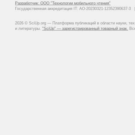
Разработчик: ООО "Технологии мобильного чтения"
Государственная аккредитация IT: АО-20230321-12352390637-
2026 © SciUp.org — Платформа публикаций в области науки, те
и литературы.
"SciUp" — зарегистрированный товарный знак.
Все