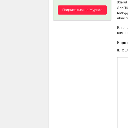
языка
лингв
Подписаться на Журнал
метод
анали
компе
Корот
IDR: 