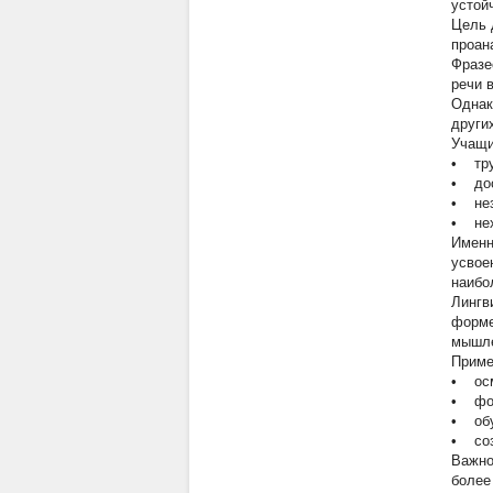
устой
Цель 
проан
Фразе
речи 
Однак
други
Учащи
•
труд
•
досл
•
незн
•
нехв
Именн
усвое
наибо
Лингв
форме
мышле
Приме
•
осм
•
фор
•
обуч
•
созд
Важно
более