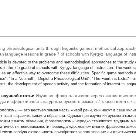
ing phraseological units through linguistic games: methodical approach
an language lessons in grade 7 of schools with Kyrgyz language of inst
ticle is devoted to the problems and methodological approaches to the study 
s in the 7th grade of schools with Kyrgyz language of instruction. The work su
as an effective way to overcome these difficulties. Specific game methods ar
ce", "In a Nutshell", "Depict a Phraseological Unit", "The Fourth is Extra" - an
gs, the development of speech activity and the formation of interest in langu
т научной статьи
Изучение фразеологизмов через лингвистические
ды и эффективность на уроках русского языка в 7 классе школ с к
ения
ологизмы — это неотъемлемая часть живой речи, они несут в себе куль
т язык выразительным и образным. Однако при изучении русского языка 
зским языком обучения, фразеологизмы нередко становятся трудным ма
атичности, невозможности перевода «дословно» многих фразеологизмов
й связи особую актуальность приобретает использование лингвистически