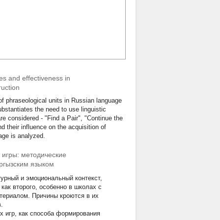
es and effectiveness in
ruction
of phraseological units in Russian language
bstantiates the need to use linguistic
e considered - "Find a Pair", "Continue the
d their influence on the acquisition of
age is analyzed.
 игры: методические
ыргызским языком
турный и эмоциональный контекст,
как второго, особенно в школах с
териалом. Причины кроются в их
.
х игр, как способа формирования