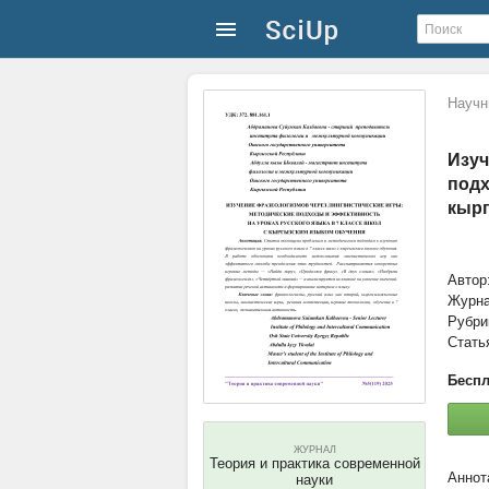
Научн
Изуч
подх
кырг
Автор
Журн
Рубри
Стать
Беспл
ЖУРНАЛ
Теория и практика современной
науки