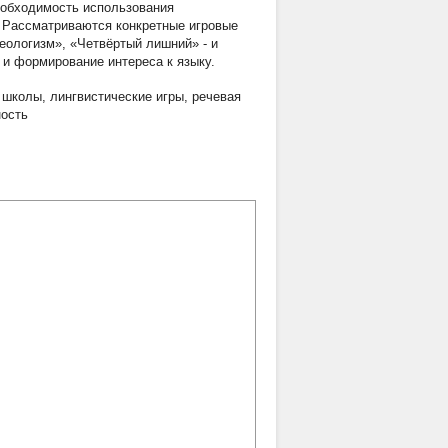
необходимость использования
. Рассматриваются конкретные игровые
еологизм», «Четвёртый лишний» - и
 и формирование интереса к языку.
 школы
,
лингвистические игры
,
речевая
ность