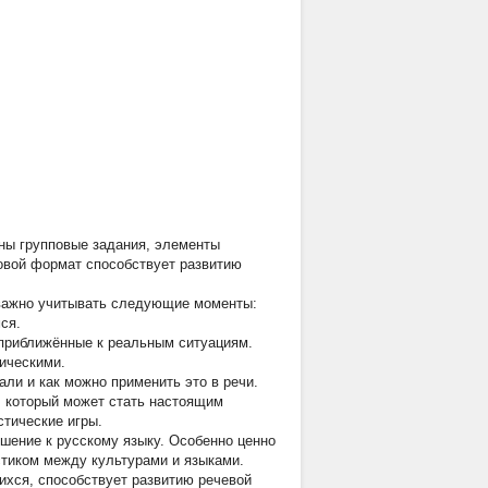
ны групповые задания, элементы
ровой формат способствует развитию
 важно учитывать следующие моменты:
ся.
приближённые к реальным ситуациям.
ическими.
али и как можно применить это в речи.
, который может стать настоящим
тические игры.
ошение к русскому языку. Особенно ценно
стиком между культурами и языками.
ихся, способствует развитию речевой