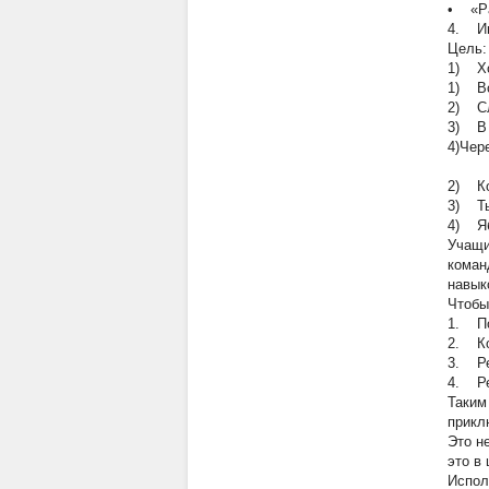
•
«Раб
4. Иг
Цель:
1) Хо
1) Во
2) Сл
3) В 
4)Чер
2) Ко
3) Т
4) Яб
Учащи
коман
навык
Чтобы
1.
По
2.
Ко
3.
Ре
4.
Ре
Таким
прикл
Это н
это в
Испол