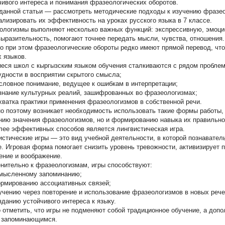
чивого интереса и понимания фразеологических оборотов.
данной статьи — рассмотреть методические подходы к изучению фразе
ализировать их эффективность на уроках русского языка в 7 классе.
ологизмы выполняют несколько важных функций: экспрессивную, эмоци
выразительность, помогают точнее передать мысли, чувства, отношения.
о при этом фразеологические обороты редко имеют прямой перевод, чт
х языков.
еся школ с кыргызским языком обучения сталкиваются с рядом проблем
ности в восприятии скрытого смысла;
овное понимание, ведущее к ошибкам в интерпретации;
ание культурных реалий, зашифрованных во фразеологизмах;
атка практики применения фразеологизмов в собственной речи.
о поэтому возникает необходимость использовать такие формы работы, 
нию значения фразеологизмов, но и формированию навыка их правильног
лее эффективных способов является лингвистическая игра.
истические игры — это вид учебной деятельности, в которой познавател
. Игровая форма помогает снизить уровень тревожности, активизирует 
ние и воображение.
нительно к фразеологизмам, игры способствуют:
ысленному запоминанию;
мированию ассоциативных связей;
ению через повторение и использование фразеологизмов в новых рече
анию устойчивого интереса к языку.
 отметить, что игры не подменяют собой традиционное обучение, а допо
 запоминающимся.