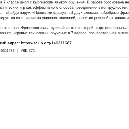
 в 7 классе школ с кыргызским языком обучения. В работе обоснована 
истических игр как эффективного способа преодоления этих трудностей
ы - «Найди пару», «Продолжи фразу», «В двух словах», «Изобрази фраз
зируется их влияние на усвоение значений, развитие речевой активности
Фразеологизмы
,
русский язык как второй
,
кыргызскоязычные
тенция
,
игровые технологии
,
обучение в 7 классе
,
познавательная актив
кий адрес: https://sciup.org/140311687
140311687
| УДК:
372.