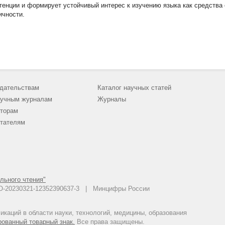
тенции и формирует устойчивый интерес к изучению языка как средства
ичности.
дательствам
Каталог научных статей
учным журналам
Журналы
торам
тателям
льного чтения"
 АО-20230321-12352390637-3 | Минцифры России
каций в области науки, технологий, медицины, образования
рованный товарный знак.
Все права защищены.