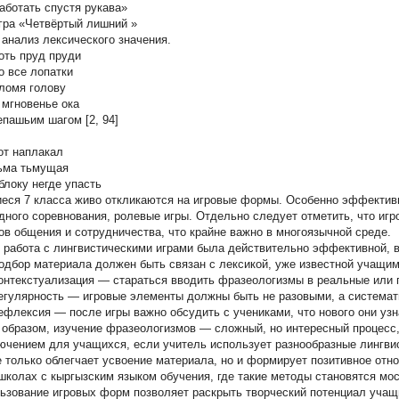
отать спустя рукава»
ра «Четвёртый лишний »
 анализ лексического значения.
ть пруд пруди
 все лопатки
омя голову
мгновенье ока
епашьим шагом [2, 94]
т наплакал
ьма тьмущая
локу негде упасть
еся 7 класса живо откликаются на игровые формы. Особенно эффектив
дного соревнования, ролевые игры. Отдельно следует отметить, что иг
ов общения и сотрудничества, что крайне важно в многоязычной среде.
 работа с лингвистическими играми была действительно эффективной,
дбор материала
должен быть связан с лексикой, уже известной учащим
нтекстуализация
— стараться вводить фразеологизмы в реальные или 
гулярность
— игровые элементы должны быть не разовыми, а системат
флексия
— после игры важно обсудить с учениками, что нового они узн
 образом, изучение фразеологизмов — сложный, но интересный процесс
ючением для учащихся, если учитель использует разнообразные лингвис
е только облегчает усвоение материала, но и формирует позитивное отн
 школах с кыргызским языком обучения, где такие методы становятся мо
ьзование игровых форм позволяет раскрыть творческий потенциал учащ