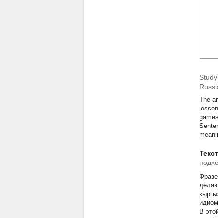
Study
Russi
The ar
lesson
games 
Senten
meanin
Текс
подхо
обуч
Фразе
делаю
кыргы
идиом
В это