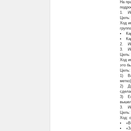
На пр
подро
1. Иг
Цель:
Ход и
групп
•
Карт
•
Карт
2. Иг
3. Иг
Цель:
Ход и
это б
Цель:
1)
Вад
метко
2)
Дяд
сдела
3)
Его
вышел
3. Иг
Цель:
Ход: 
•
«Во
•
«За