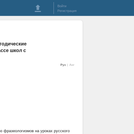
Войти
Регистрация
тодические
ассе школ с
Рус
Анг
ю фразеологизмов на уроках русского