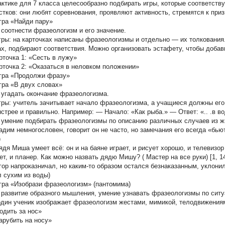
актике для 7 класса целесообразно подбирать игры, которые соответст
стков: они любят соревнования, проявляют активность, стремятся к приз
ра «Найди пару»
 соотнести фразеологизм и его значение.
гры: на карточках написаны фразеологизмы и отдельно — их толкования
ах, подбирают соответствия. Можно организовать эстафету, чтобы добав
очка 1: «Сесть в лужу»
очка 2: «Оказаться в неловком положении»
ра «Продолжи фразу»
ра «В двух словах»
 угадать окончание фразеологизма.
гры: учитель зачитывает начало фразеологизма, а учащиеся должны его 
ыстрее и правильно. Например: — Начало: «Как рыба.» — Ответ: «.. .в в
 умение подбирать фразеологизмы по описанию различных случаев из ж
им немногословен, говорит он не часто, но замечания его всегда «бьют
)
я Миша умеет всё: он и на баяне играет, и рисует хорошо, и телевизор
ет, и планер. Как можно назвать дядю Мишу?
( Мастер на все руки) [1, 1
р напроказничал, но каким-то образом остался безнаказанным, уклонилс
 сухим из воды)
ра «Изобрази фразеологизм» (пантомима)
 развитие образного мышления, умение узнавать фразеологизмы по ситу
один ученик изображает фразеологизм жестами, мимикой, телодвижениям
дить за нос»
рубить на носу»