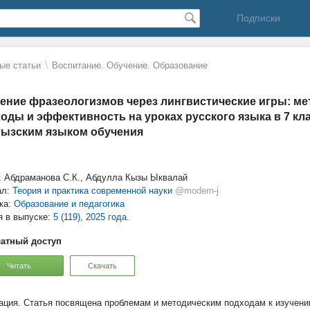
Подписки
\
ые статьи
Воспитание. Обучение. Образование
ение фразеологизмов через лингвистические игры: ме
оды и эффективность на уроках русского языка в 7 кл
ызским языком обучения
: Абдраманова С.К., Абдулла Кызы Ыквалай
ал:
Теория и практика современной науки
@modern-j
ка:
Образование и педагогика
я в выпуске:
5 (119), 2025 года.
атный доступ
Читать
Скачать
Статья посвящена проблемам и методическим подходам к изучени