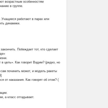
вуют возрастным особенностям
нанию в группе.
. Учащиеся работают в парах или
ить динамики.
закончить. Побеждает тот, кто сделает
оде»
изни.
 в цель». Как говорит Вадим?
(редко, но
 сам починить может, и модель ракеты
4]
я от наказания. Как говорят об этом?
(
ации.
и, а класс отгадывает.