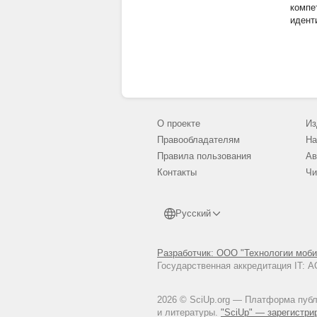
компе
идент
О проекте
Из
Правообладателям
На
Правила пользования
Ав
Контакты
Чи
Русский
Разработчик: ООО "Технологии моби
Государственная аккредитация IT:
2026 © SciUp.org — Платформа публи
и литературы.
"SciUp" — зарегистри