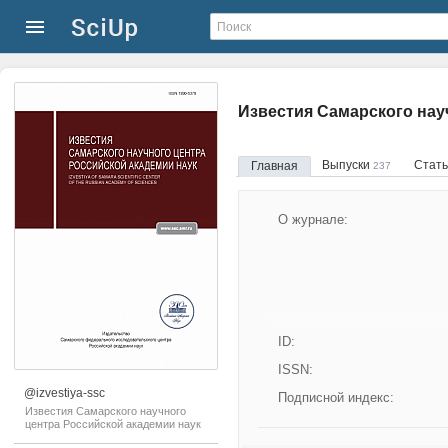
Известия Самарского нау
Выпуски
Стат
Главная
237
О журнале:
ID:
ISSN:
@izvestiya-ssc
Подписной индекс:
Известия Самарского научного
центра Российской академии наук