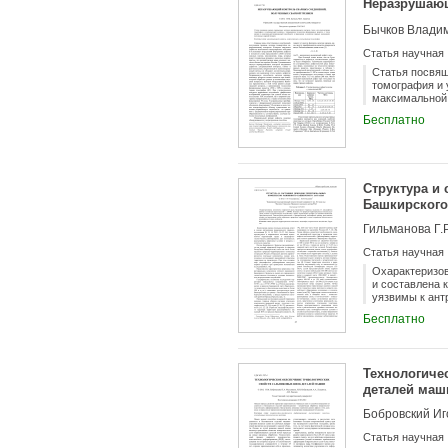
Неразрушающ
Бычков Владим
Статья научная
Статья посвящ
томография и 
максимальной 
сваркой трени
Бесплатно
Структура и
Башкирского
Гильманова Г.Р
Статья научная
Охарактеризо
и составлена 
уязвимы к ант
Причуваштаус
Бесплатно
интерес для о
разнообразия 
Технологиче
деталей маш
Статья научная