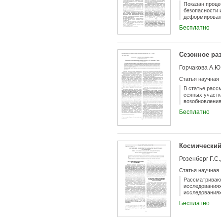
Показан проце
безопасности 
деформировани
проведения мо
Бесплатно
Сезонное ра
Горчакова А.Ю
Статья научная
В статье расс
сеяных участк
возобновления
покоя. При из
Бесплатно
отечественных
Космический
Розенберг Г.С.
Статья научная
Рассматриваю
исследованиях
исследованиях
материалов а
Бесплатно