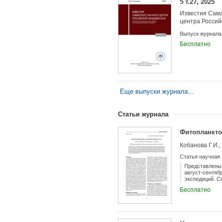
5 т.27, 2025
Известия Сама
центра Россий
Выпуск журнала
Бесплатно
Еще выпуски журнала...
Статьи журнала
Учредители:
Фитопланкто
Кобанова Г.И.,
Статья научная
Представлены 
август-сентяб
экспедиций. С
месяцы исслед
Бесплатно
Cyanophyta и 
и морфологичес