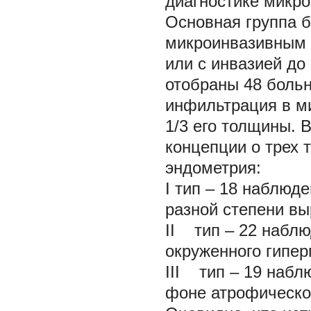
диагностике микро
Основная группа 
микроинвазивным р
или с инвазией до
отобраны 48 больн
инфильтрация в м
1/3 его толщины. 
концепции о трех 
эндометрия:
I тип – 18 наблюд
разной степени вы
II тип – 22 наблю
окруженного гипер
III тип – 19 набл
фоне атрофической