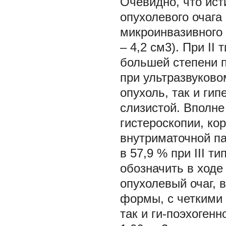
Очевидно, что ис
опухолевого очага 
микроинвазивного 
– 4,2 см3). При II 
большей степени пр
при ультразвуково
опухоль, так и ги
слизистой. Вполне
гистероскопии, к
внутриматочной па
в 57,9 % при III т
обозначить в ходе
опухолевый очаг, 
формы, с четкими 
так и ги-поэхоген