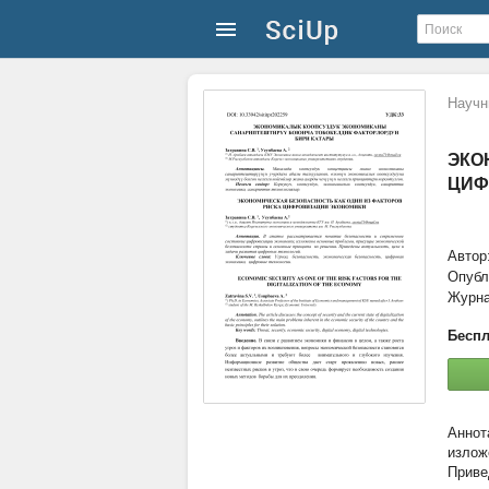
Научн
ЭКО
ЦИФ
Автор
Опубл
Журн
Беспл
излож
Приве