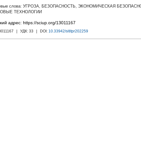
УГРОЗА
,
БЕЗОПАСНОСТЬ
,
ЭКОНОМИЧЕСКАЯ БЕЗОПАСН
ОВЫЕ ТЕХНОЛОГИИ
кий адрес: https://sciup.org/13011167
3011167
| УДК:
33
| DOI:
10.33942/sititpr202259