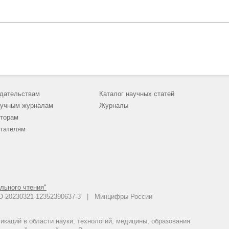
дательствам
Каталог научных статей
учным журналам
Журналы
торам
тателям
льного чтения"
 АО-20230321-12352390637-3 | Минцифры России
каций в области науки, технологий, медицины, образования