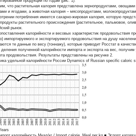
ртированной продукции по годам (рис. 1).
им, что растительная калория представлена зернопродуктами, овощами
ами и ягодами, а животная калория – мясопродуктами, молокопродуктами
отрении потребления имеется сахарно-жировая калория, которую предст
продукты растительного происхождения (растительное, пальмовое, оливк
йский рынок.
опоставления калорийности и весовых характеристик продовольствия п
то) импортируемого и экспортируемого продовольствия на душу населения
аются те данные по весу (тоннажу), которые приводит Росстат в качест
 деления полученной калорийности импорта и экспорта на вес, получим
рта продовольствия. Результаты представлены на рисунке 2.
ка удельной калорийности России Dynamics of Russian specific caloric su
Years
порт калорийность Мкал/кг / Import calorie. Meal per kg ■ Эспорт каторгшн