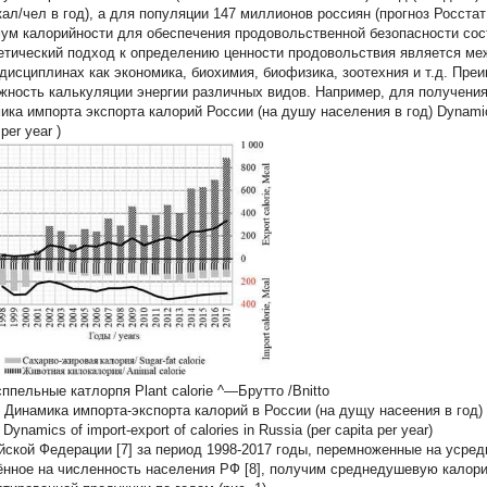
кал/чел в год), а для популяции 147 миллионов россиян (прогноз Росста
ум калорийности для обеспечения продовольственной безопасности сос
етический подход к определению ценности продовольствия является м
 дисциплинах как экономика, биохимия, биофизика, зоотехния и т.д. Пре
жность калькуляции энергии различных видов. Например, для получени
ка импорта экспорта калорий России (на душу населения в год) Dynamics o
 per year )
ппельные катлорпя Plant calorie ^—Брутто /Bnitto
. Динамика импорта-экспорта калорий в России (на дущу насеения в год)
. Dynamics of import-export of calories in Russia (per capita per year)
йской Федерации [7] за период 1998-2017 годы, перемноженные на усред
ённое на численность населения РФ [8], получим среднедушевую калор