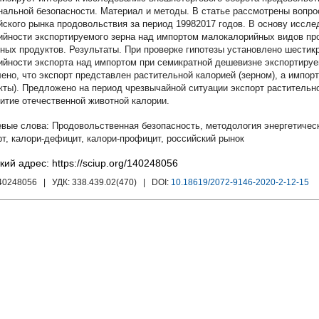
нальной безопасности. Материал и методы. В статье рассмотрены вопро
йского рынка продовольствия за период 19982017 годов. В основу иссле
ийности экспортируемого зерна над импортом малокалорийных видов пр
ных продуктов. Результаты. При проверке гипотезы установлено шести
ийности экспорта над импортом при семикратной дешевизне экспортиру
ено, что экспорт представлен растительной калорией (зерном), а импор
кты). Предложено на период чрезвычайной ситуации экспорт растительн
витие отечественной животной калории.
Продовольственная безопасность
,
методология энергетичес
рт
,
калори-дефицит
,
калори-профицит
,
российский рынок
кий адрес: https://sciup.org/140248056
140248056
| УДК:
338.439.02(470)
| DOI:
10.18619/2072-9146-2020-2-12-15