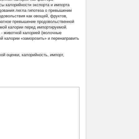
сы калорийности экспорта и импорта
дования легла гипотеза о превышении
одовольствия как овощей, фруктов,
кратное превышение продовольственной
емой калории перед импортируемой.
т - животной калорией (молочные
ой калории «заморозить» и перенаправить
кой оценки
,
калорийность
,
импорт
,