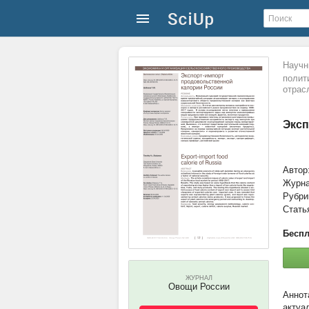
Научн
полит
отрас
Эксп
Автор
Журн
Рубри
Стать
Беспл
ЖУРНАЛ
Овощи России
актуа