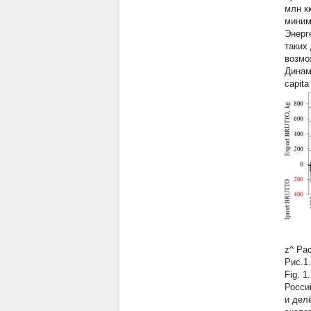
млн к
миним
Энерг
таких
возмо
Динами
capita
z^ Рас
Рис.1
Fig. 1
Росси
и дел