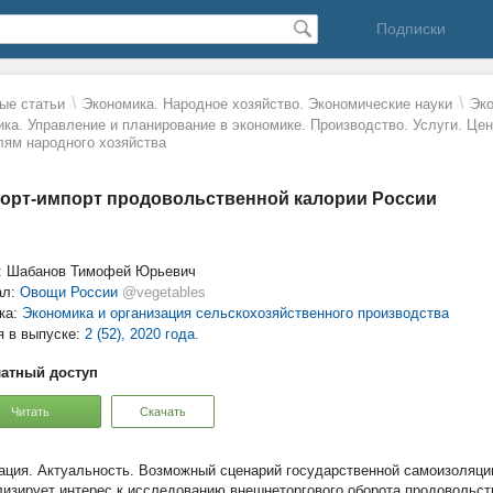
Подписки
\
\
ые статьи
Экономика. Народное хозяйство. Экономические науки
Эко
ика. Управление и планирование в экономике. Производство. Услуги. Це
лям народного хозяйства
орт-импорт продовольственной калории России
: Шабанов Тимофей Юрьевич
ал:
Овощи России
@vegetables
ка:
Экономика и организация сельскохозяйственного производства
я в выпуске:
2 (52), 2020 года.
атный доступ
Читать
Скачать
Актуальность. Возможный сценарий государственной самоизоляци
лизирует интерес к исследованию внешнеторгового оборота продовольст