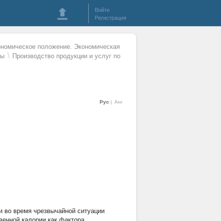
Войти
Регистрация
номическое положение. Экономическая
\
ны
Производство продукции и услуг по
Рус
Анг
и во время чрезвычайной ситуации
венной калории как фактора