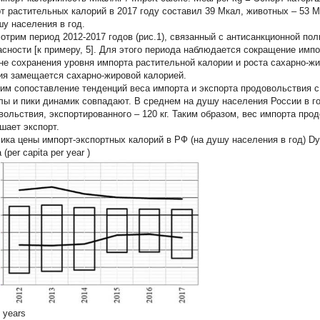
т растительных калорий в 2017 году составил 39 Мкал, животных – 53 
шу населения в год.
отрим период 2012-2017 годов (рис.1), связанный с антисанкционной по
асности [к примеру, 5]. Для этого периода наблюдается сокращение импо
не сохранения уровня импорта растительной калории и роста сахарно-жи
ия замещается сахарно-жировой калорией.
им сопоставление тенденций веса импорта и экспорта продовольствия с 
лы и пики динамик совпадают. В среднем на душу населения России в го
вольствия, экспортированного – 120 кг. Таким образом, вес импорта прод
шает экспорт.
ка цены импорт-экспортных калорий в РФ (на душу населения в год) Dynami
 (per capita per year )
 years