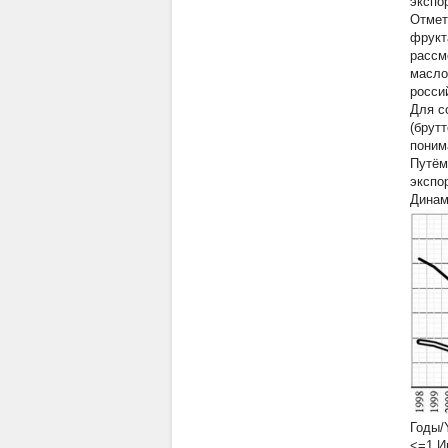
экспо
Отмет
фрукт
рассм
масло
росси
Для с
(брут
поним
Путём
экспо
Динами
Годы/
<=1 Им