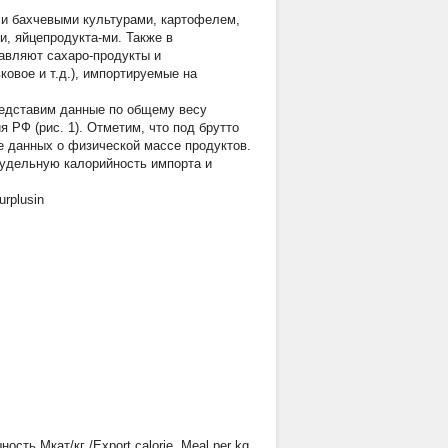
 и бахчевыми культурами, картофелем,
, яйцепродукта-ми. Также в
авляют сахаро-продукты и
овое и т.д.), импортируемые на
редставим данные по общему весу
 РФ (рис. 1). Отметим, что под брутто
ве данных о физической массе продуктов.
 удельную калорийность импорта и
rplusin
ость Мкат/кг /Export calorie. Meal per kg