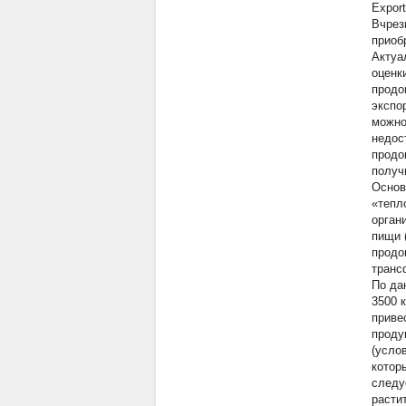
Export
Вчрез
приоб
Актуа
оценк
продо
экспо
можно
недос
продо
получ
Основ
«тепл
орган
пищи 
продо
транс
По да
3500 к
приве
проду
(усло
котор
следу
расти