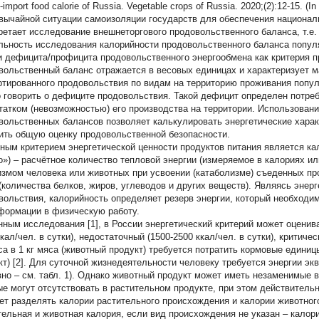
-import food calorie of Russia. Vegetable crops of Russia. 2020;(2):12-15. (In
вычайной ситуации самоизоляции государств для обеспечения национал
ретает исследование внешнеторгового продовольственного баланса, т.е.
льность исследования калорийности продовольственного баланса попу
и дефицита/профицита продовольственного энергообмена как критерия 
вольственный баланс отражается в весовых единицах и характеризует м
ртированного продовольствия по видам на территорию проживания попул
 говорить о дефиците продовольствия. Такой дефицит определен потре
татком (невозможностью) его производства на территории. Использовани
вольственных балансов позволяет калькулировать энергетические харак
ить общую оценку продовольственной безопасности.
ным критерием энергетической ценности продуктов питания является кал
о») – расчётное количество тепловой энергии (измеряемое в калориях и
измом человека или животных при усвоении (катаболизме) съеденных про
(количества белков, жиров, углеводов и других веществ). Являясь энерг
вольствия, калорийность определяет резерв энергии, который необходи
формации в физическую работу.
нным исследования [1], в России энергетический критерий может оценив
кал/чел. в сутки), недостаточный (1500-2500 ккал/чел. в сутки), критиче
са в 1 кг мяса (животный продукт) требуется потратить кормовые единиц
кт) [2]. Для суточной жизнедеятельности человеку требуется энергии экв
вно – см. табл. 1). Однако животный продукт может иметь незаменимые 
ые могут отсутствовать в растительном продукте, при этом действитель
ет разделять калории растительного происхождения и калории животног
тельная и животная калория, если вид происхождения не указан – калори