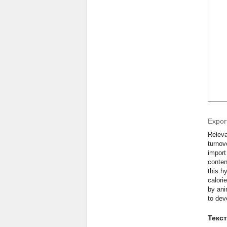
Export
Releva
turnov
import
conten
this h
calori
by ani
to dev
Текс