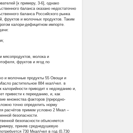
телей [к примеру, 3-6], однако
ственного баланса оказано недостаточно
ственного баланса Российского рынка
й, фруктов и молочных продуктов. Таким
орогом калори-дефицитном импорте.
дачи:
я;
и мясопродуктов, молока и
ртофеля, фруктов и ягод по
ко и молочные продукты 55 Овощи и
Масло растительное 884 ккал/чел. в
ок калорийности приводит к недоеданию и,
т привести к перееданию, и, как
вие множества факторов (природно-
сложно точно определить норму
ля расчётов примем условно 2 Мкал –
енной безопасности.
ственной безопасности объясняется
 примеру, приняв среднедушевую
 потребуется 730 Мкал/чел в год (0,730