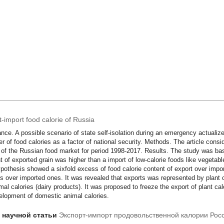
-import food calorie of Russia
nce. A possible scenario of state self-isolation during an emergency actualizes
er of food calories as a factor of national security. Methods. The article consi
 of the Russian food market for period 1998-2017. Results. The study was ba
t of exported grain was higher than a import of low-calorie foods like vegetable
ypothesis showed a sixfold excess of food calorie content of export over imp
es over imported ones. It was revealed that exports was represented by plant 
mal calories (dairy products). It was proposed to freeze the export of plant ca
elopment of domestic animal calories.
т научной статьи
Экспорт-импорт продовольственной калории Рос