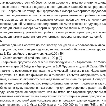
сам продовольственной безопасности уделено внимание многих исследова
нению энергетического подхода в исследовании калорийности продоволь
ние. Современные тенденции формования импорт-экспортного продоволь
ны с наращиванием экспорта зерна и импортом менее калорийных овоще
ом, выдвигается гипотеза о дешёвом калори-профи-цитном экспорте и д
роверки данной гипотезы, последовательно были решены следующие за
ализ динамики импорт-экспортных продовольственных калорий;
ализ динамики удельной калорийности импорта-экспорта продовольстви
ализ динамики цены импорт-экспортных продовольственных калорий.
ды
улируя данные Росстата по количеству ресурсов и использованию мяса 
опродуктов, яиц и яйцепродуктов, зерна, овощей и бахчевых культур, ка
а 1. Калорийность продуктов, ккал/100 г [9]
1. Calorie content of products, kcal / 100 g [9]
 и зерновые продукты 295 Мясо и мясопродукты 275 Картофель 77 Моло
вые культуры 31 Яйца и яйцепродукты 160 Фрукты и ягоды 56 Сахар 387 
), также по возрастным группам, по физической нагрузке и т.д. Недостат
ледствие, к снижению физической активности. Избыток калорийности може
твие, снижению активности жизнедеятельности из-за ожирения. Вследст
тических, демографических, медико-физиологических, трудовых и т.д.) 
ийности на душу населения как ориентир для долгосрочного развития. Д
едушевая суточная потребность как минимальная гарантия продовольств
ьзование калорийности как энергетического критерия оценки продоволь
пностью и простотой для использования в предварительных оценках. К
ую потребность в 2 Мкал (1000 ккал или 1 000 000 кал) в год (365 дней)