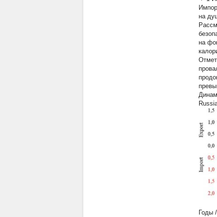
Импор
на ду
Рассм
безоп
на фо
калор
Отмет
прова
продо
превы
Динами
Russia
Годы /