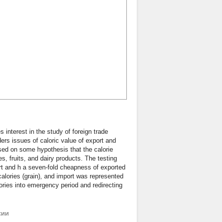
 interest in the study of foreign trade
ders issues of caloric value of export and
sed on some hypothesis that the calorie
s, fruits, and dairy products. The testing
ort and h a seven-fold cheapness of exported
calories (grain), and import was represented
lories into emergency period and redirecting
сии