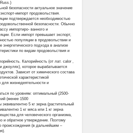
 Russ.)
ьной безопасности актуальное значение
 экспорт-импорт продовольствия.
ляции подтверждается необходимостью
продовольственной безопасности. Обычно
ассу импортиро- ванного и
яции. Если импорт превышает экспорт,
бностью популяции в продовольствии и
е энергетического подхода в анализе
теристики по видам продовольствия и
орийность. Калорийность (от лат.
calor
,
ли джоулях), которое вырабатывается
дуктов. Зависит от химического состава
етической характеристикой
м для жизнедеятельности и
аться по уровням: оптимальный (2500-
ский (менее 1500
ы эквивалентно 5 кг зерна (растительный
ивалентно 1 кг мяса или 1 кг зерна
вещества для человеческого организма,
но и обратное утверждение. Поэтому
о происхождения (в дальнейшем –
я).