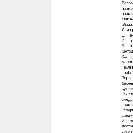
Вопро
приме
внима
связа
образ
Для п
1. ан
2. ан
3. ан
Мето
Кальк
молок
Таблиц
Table 
Зерно
бахче
сутки
как с
следс
клима
калор
средн
Испол
досту
суточн