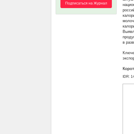
Подписаться на Журнал
нацио
росси
калор
молоч
калор
Выявл
проду
в раз
экспо
Корот
IDR: 