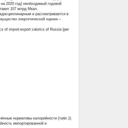
т на 2020 год) необходимый годовой
тавит 107 млрд Мкал.
еждисциплинарным и рассматривается в
имущество энергетической оценки –
я
f import-export calorics of Russia (per
нённые нормативы калорийности (табл.1)
ийность импортированной и