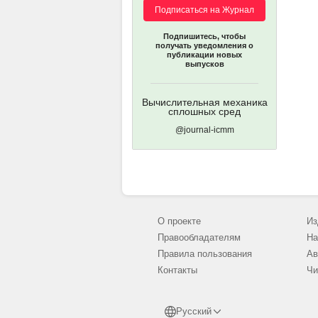
Подписаться на Журнал
Подпишитесь, чтобы
получать уведомления о
публикации новых
выпусков
Вычислительная механика
сплошных сред
@journal-icmm
О проекте
Из
Правообладателям
На
Правила пользования
Ав
Контакты
Чи
Русский