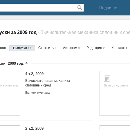
Подписки
ски за 2009 год
- Вычислительная механика сплошных ср
вная
Статьи
Авторам
Редакция
Контакты
Выпуски
777
9
2
73
ки, 2009 год: 4
4 т.2, 2009
Вычислительная механика
сплошных сред
уск журнала
Выпуск журнала
Выпуск журнала
2 т.2, 2009