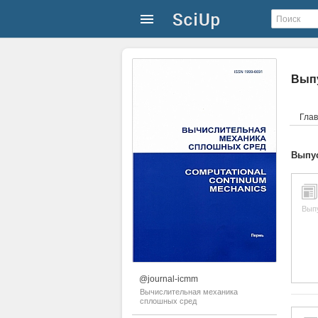
Выпу
Гла
Выпус
Вып
@journal-icmm
Вычислительная механика
сплошных сред